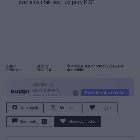
socjalny i tak jest już przy PiS"
Autor:
Źródło:
© Artykuł jest chroniony prawem
Redakcja
Salon24
autorskim.
Udostępnij
Udostępnij
Lubię to!
Skomentuj
13
Obserwuj notkę