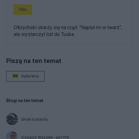
Film
Olbrychski skarży się na rząd. "Napluł mi w twarz",
ale wystarczył list do Tuska
Piszą na ten temat
Rafał Woś
Blogi na ten temat
Smok Eustachy
Grzegorz Wszołek - gw1990