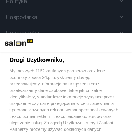
Polityka
Gospodarka
Rozmaitości
Technologie
Drogi Użytkowniku,
Sport
My, naszych 1162 zaufanych partnerów oraz inne
podmioty z salon24.pl uzyskujemy dostęp i
Społeczeństwo
przechowujemy informacje na urządzeniu oraz
przetwarzamy dane osobowe, takie jak unikalne
Kultura
identyfikatory, standardowe informacje wysyłane przez
urządzenie czy dane przeglądania w celu zapewniania
spersonalizowanych reklam, wybór spersonalizowanych
treści, pomiar reklam i treści, badanie odbiorców oraz
ulepszanie usług. Za zgodą Użytkownika my i Zaufani
X
Facebook
Instagram
Youtube
Partnerzy możemy używać dokładnych danych