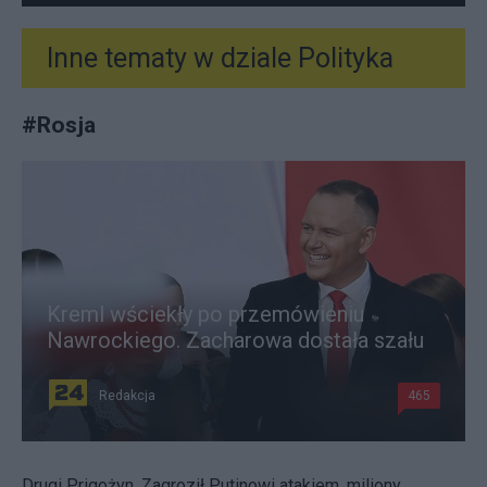
Inne tematy w dziale
Polityka
#
Rosja
Kreml wściekły po przemówieniu
Nawrockiego. Zacharowa dostała szału
Redakcja
465
Drugi Prigożyn. Zagroził Putinowi atakiem, miliony