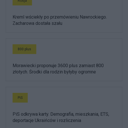
Rosja
Kreml wściekły po przemówieniu Nawrockiego.
Zacharowa dostała szału
800 plus
Morawiecki proponuje 3600 plus zamiast 800
złotych. Środki dla rodzin byłyby ogromne
PiS
PiS odkrywa karty. Demografia, mieszkania, ETS,
deportacje Ukraińców i rozliczenia