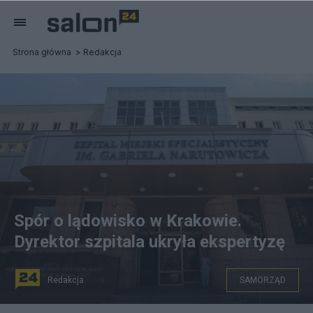
Strona główna
Redakcja
Spór o lądowisko w Krakowie.
Dyrektor szpitala ukryła ekspertyzę
Redakcja
SAMORZĄD
Szpitala im. Narutowicza w Krakowie, fot. strona szpitala