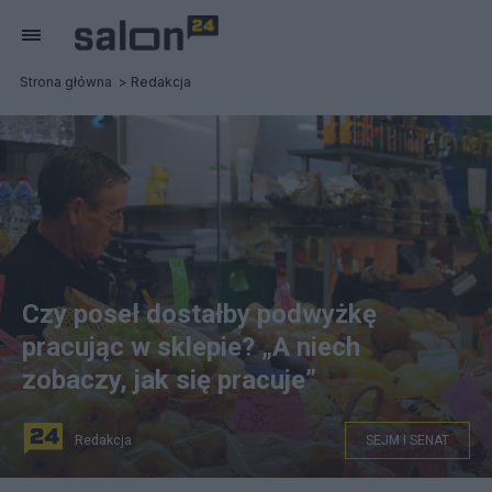
Strona główna
Redakcja
Czy poseł dostałby podwyżkę
pracując w sklepie? „A niech
zobaczy, jak się pracuje”
Redakcja
SEJM I SENAT
Zapytaliśmy polskich przedsiębiorców o to, czy