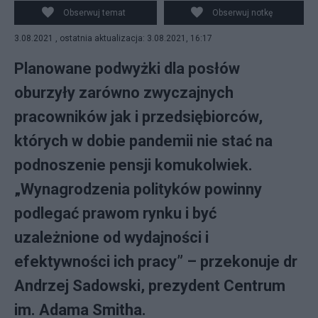
posłowie zasługują na podwyżki.
Obserwuj temat
Obserwuj notkę
3.08.2021 , ostatnia aktualizacja: 3.08.2021, 16:17
Planowane podwyżki dla posłów
oburzyły zarówno zwyczajnych
pracowników jak i przedsiębiorców,
których w dobie pandemii nie stać na
podnoszenie pensji komukolwiek.
„Wynagrodzenia polityków powinny
podlegać prawom rynku i być
uzależnione od wydajności i
efektywności ich pracy” – przekonuje dr
Andrzej Sadowski, prezydent Centrum
im. Adama Smitha.