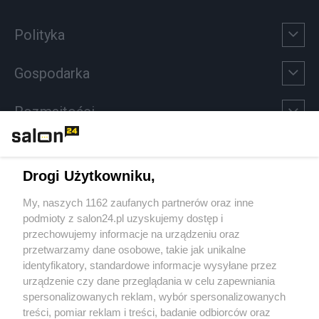
Polityka
Gospodarka
Rozmaitości
Technologie
Drogi Użytkowniku,
Sport
My, naszych 1162 zaufanych partnerów oraz inne
podmioty z salon24.pl uzyskujemy dostęp i
Społeczeństwo
przechowujemy informacje na urządzeniu oraz
przetwarzamy dane osobowe, takie jak unikalne
Kultura
identyfikatory, standardowe informacje wysyłane przez
urządzenie czy dane przeglądania w celu zapewniania
spersonalizowanych reklam, wybór spersonalizowanych
treści, pomiar reklam i treści, badanie odbiorców oraz