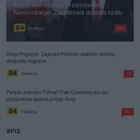
Kreml wściekły po przemówieniu
Nawrockiego. Zacharowa dostała szału
Redakcja
499
Drugi Prigożyn. Zagroził Putinowi atakiem, miliony
obejrzało nagranie
Redakcja
78
Parada słabości Putina? Plac Czerwony już nie
przypomina dawnej potęgi Rosji
Redakcja
206
#
PiS