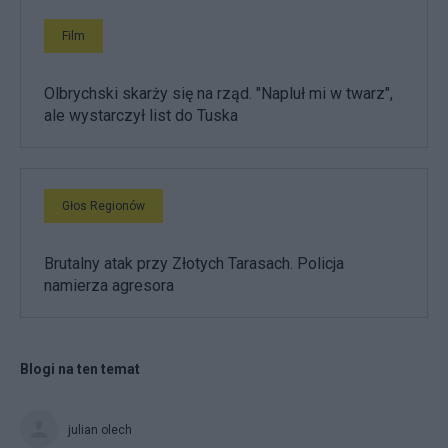
Film
Olbrychski skarży się na rząd. "Napluł mi w twarz",
ale wystarczył list do Tuska
Głos Regionów
Brutalny atak przy Złotych Tarasach. Policja
namierza agresora
Blogi na ten temat
julian olech