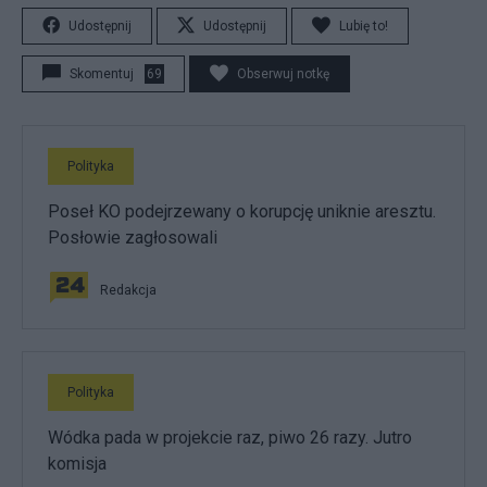
Udostępnij
Udostępnij
Lubię to!
Skomentuj
69
Obserwuj notkę
Polityka
Poseł KO podejrzewany o korupcję uniknie aresztu.
Posłowie zagłosowali
Redakcja
Polityka
Wódka pada w projekcie raz, piwo 26 razy. Jutro
komisja