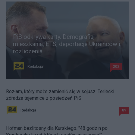
PiS odkrywa karty. Demografia,
mieszkania, ETS, deportacje Ukraińców i
rozliczenia
Redakcja
202
Rozłam, który może zamienić się w sojusz. Terlecki
zdradza tajemnice z posiedzeń PiS
Redakcja
89
Hofman bezlitosny dla Kurskiego. "48 godzin po
Smoleńsku liczył, których posłów wyciągnąć"