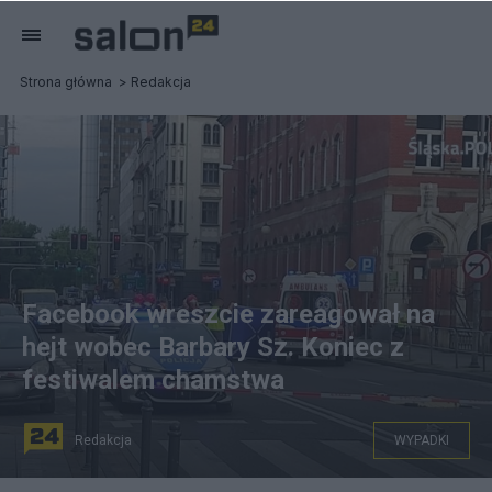
Strona główna
Redakcja
Facebook wreszcie zareagował na
hejt wobec Barbary Sz. Koniec z
festiwalem chamstwa
Redakcja
WYPADKI
Tragedia w Katowicach stanowiła pożywkę dla