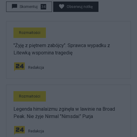
Skomentuj
34
Obserwuj notkę
Rozmaitości
"Żyję z piętnem zabójcy". Sprawca wypadku z
Litewką wspomina tragedię
Redakcja
Rozmaitości
Legenda himalaizmu zginęła w lawinie na Broad
Peak. Nie żyje Nirmal "Nimsdai” Purja
Redakcja