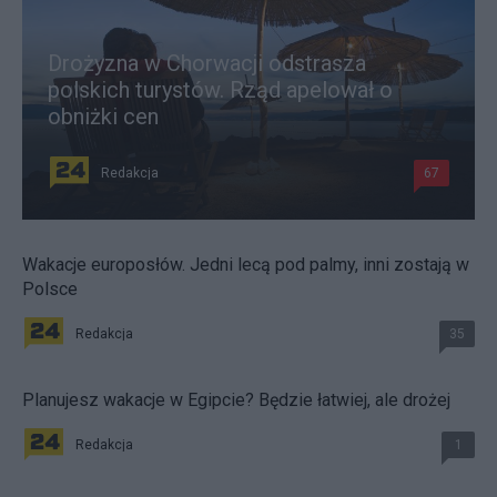
Drożyzna w Chorwacji odstrasza
polskich turystów. Rząd apelował o
obniżki cen
Redakcja
67
Wakacje europosłów. Jedni lecą pod palmy, inni zostają w
Polsce
Redakcja
35
Planujesz wakacje w Egipcie? Będzie łatwiej, ale drożej
Redakcja
1