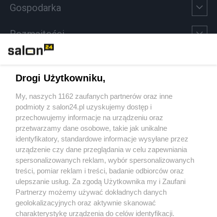
Gospodarka
Rozmaitości
Technologie
Drogi Użytkowniku,
Sport
My, naszych 1162 zaufanych partnerów oraz inne
podmioty z salon24.pl uzyskujemy dostęp i
Społeczeństwo
przechowujemy informacje na urządzeniu oraz
przetwarzamy dane osobowe, takie jak unikalne
Kultura
identyfikatory, standardowe informacje wysyłane przez
urządzenie czy dane przeglądania w celu zapewniania
spersonalizowanych reklam, wybór spersonalizowanych
treści, pomiar reklam i treści, badanie odbiorców oraz
ulepszanie usług. Za zgodą Użytkownika my i Zaufani
X
Facebook
Instagram
Youtube
Partnerzy możemy używać dokładnych danych
geolokalizacyjnych oraz aktywnie skanować
charakterystykę urządzenia do celów identyfikacji.