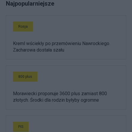
Najpopularniejsze
Rosja
Kreml wściekły po przemówieniu Nawrockiego.
Zacharowa dostała szału
800 plus
Morawiecki proponuje 3600 plus zamiast 800
złotych. Środki dla rodzin byłyby ogromne
PiS