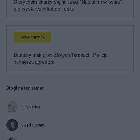
Olbrychski skarży się na rząd. "Napluł mi w twarz",
ale wystarczył list do Tuska
Głos Regionów
Brutalny atak przy Złotych Tarasach. Policja
namierza agresora
Blogi na ten temat
Eurybiades
Układ Otwarty