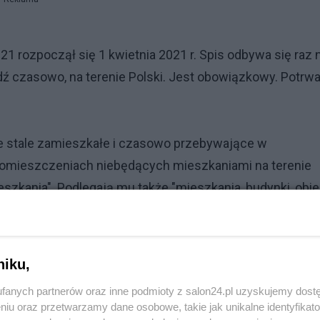
 rozpoczął się 1 kwietnia 2021 r. Spis odbywa się raz 
ądź czasowo, na terenie Polski. Jest obowiązkowy. Potrw
ne stale zamieszkałe i czasowo przebywające w
pomieszczeniach niebędących mieszkaniami na terenie
szkania". Podlegają mu także "mieszkania, budynki, obie
mieszczenia niebędące mieszkaniami".
owiązkowo, czyli właśnie metodą samospisu internetow
niku,
nicznego (CATI) oraz metodą wywiadu bezpośredniego
fanych partnerów oraz inne podmioty z salon24.pl uzyskujemy dost
niu oraz przetwarzamy dane osobowe, takie jak unikalne identyfikat