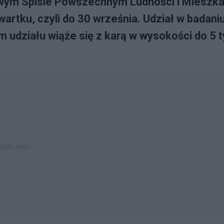
dowym Spisie Powszechnym Ludności i Mieszk
artku, czyli do 30 września. Udział w badani
 udziału wiąże się z karą w wysokości do 5 t