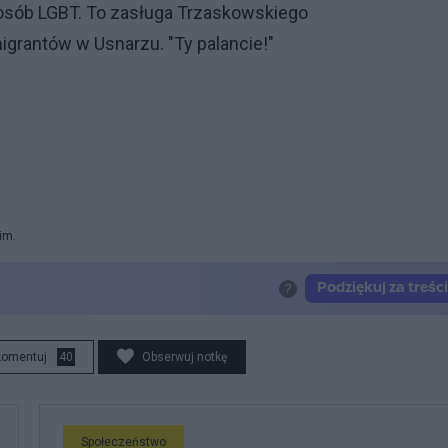
osób LGBT. To zasługa Trzaskowskiego
igrantów w Usnarzu. "Ty palancie!"
im.
komentuj
40
Obserwuj notkę
Społeczeństwo