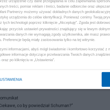
przez urządzenie czy dane przeglądania w celu zapewniania sperson
ych treści, pomiar reklam i treści, badanie odbiorców oraz ulepszan
rakterystyka demograficzna, aktywność ekonomiczna, po
fani Partnerzy możemy używać dokładnych danych geolokalizacyjn
-kulturowa, czy zasoby mieszkaniowe. W formularzu
tykę urządzenia do celów identyfikacji. Ponieważ cenimy Twoją pry
z tych technologii poprzez kliknięcie „Akceptuję”. Zgoda jest dobro
odów czy stanu majątkowego. Dokładna lista pytań
ikając przycisk ustawień prywatności znajdujący się w lewym dolny
s.gov.pl.
etwarzania danych nie wymagają zgody użytkownika, ale masz prawo 
. Preferencje będą miały zastosowania tylko na tej witrynie.
szymi informacjami, abyś mógł świadomie i komfortowo korzystać z
gółowe informacje dotyczące przetwarzania Twoich danych znajdzi
s
oraz po kliknięciu w „Ustawienia”.
ału wiąże się z karą w wysokości do 5 tys. zł, zaś poda
pozbawienia wolności.
USTAWIENIA
komunikat
 Ciekawe, co by powiedział Schuman?"