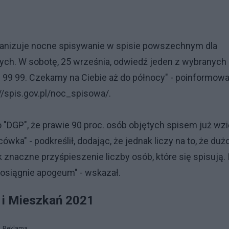
ganizuje nocne spisywanie w spisie powszechnym dla
ch. W sobotę, 25 września, odwiedź jeden z wybranych
 99 99. Czekamy na Ciebie aż do północy" - poinformowa
//spis.gov.pl/noc_spisowa/.
"DGP", że prawie 90 proc. osób objętych spisem już wzi
wka" - podkreślił, dodając, że jednak liczy na to, że duż
znaczne przyśpieszenie liczby osób, które się spisują. I
 osiągnie apogeum" - wskazał.
 i Mieszkań 2021
Reklama