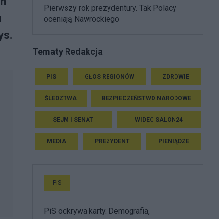
ań
Pierwszy rok prezydentury. Tak Polacy
u
oceniają Nawrockiego
ys.
Tematy Redakcja
PIS
GŁOS REGIONÓW
ZDROWIE
ŚLEDZTWA
BEZPIECZEŃSTWO NARODOWE
SEJM I SENAT
WIDEO SALON24
MEDIA
PREZYDENT
PIENIĄDZE
PiS
PiS odkrywa karty. Demografia,