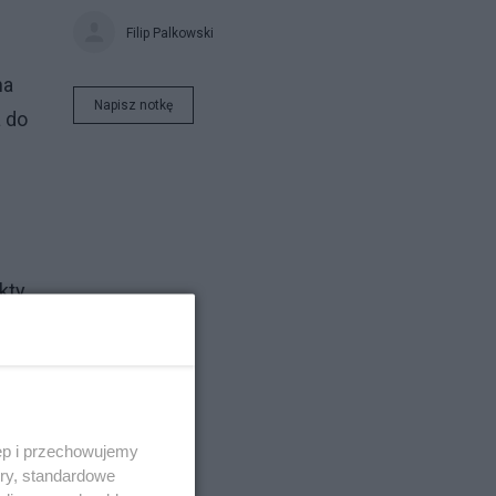
Filip Palkowski
na
Napisz notkę
a do
kty
ego
ęp i przechowujemy
ory, standardowe