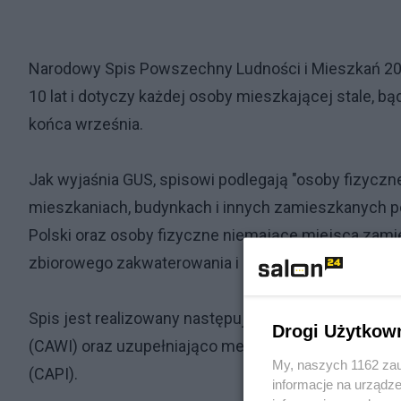
Narodowy Spis Powszechny Ludności i Mieszkań 2021
10 lat i dotyczy każdej osoby mieszkającej stale, b
końca września.
Jak wyjaśnia GUS, spisowi podlegają "osoby fizycz
mieszkaniach, budynkach i innych zamieszkanych 
Polski oraz osoby fizyczne niemające miejsca zamie
zbiorowego zakwaterowania i inne zamieszkane po
Spis jest realizowany następującymi metodami: ob
Drogi Użytkow
(CAWI) oraz uzupełniająco metodą wywiadu telefo
My, naszych 1162 zau
(CAPI).
informacje na urządze