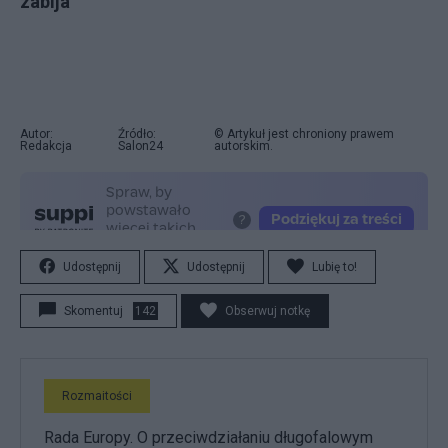
zabija"
Autor:
Źródło:
© Artykuł jest chroniony prawem
Redakcja
Salon24
autorskim.
Udostępnij
Udostępnij
Lubię to!
Skomentuj
142
Obserwuj notkę
Rozmaitości
Rada Europy. O przeciwdziałaniu długofalowym