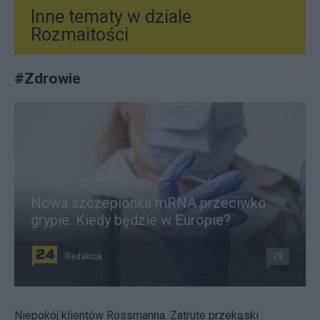
Inne tematy w dziale
Rozmaitości
#
Zdrowie
Nowa szczepionka mRNA przeciwko
grypie. Kiedy będzie w Europie?
Redakcja
29
Niepokój klientów Rossmanna. Zatrute przekąski