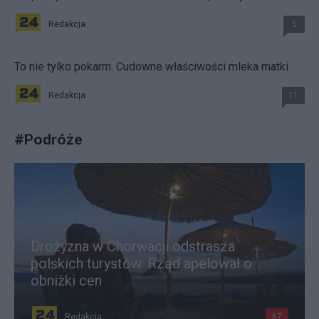
Redakcja
5
To nie tylko pokarm. Cudowne właściwości mleka matki
Redakcja
11
#
Podróże
Drożyzna w Chorwacji odstrasza
polskich turystów. Rząd apelował o
obniżki cen
Redakcja
67