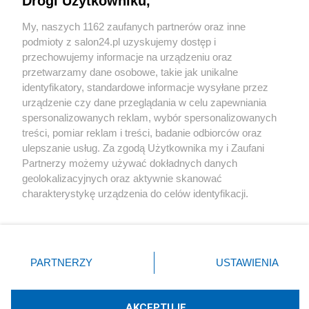
Drogi Użytkowniku,
Sport
My, naszych 1162 zaufanych partnerów oraz inne
podmioty z salon24.pl uzyskujemy dostęp i
Społeczeństwo
przechowujemy informacje na urządzeniu oraz
przetwarzamy dane osobowe, takie jak unikalne
Kultura
identyfikatory, standardowe informacje wysyłane przez
urządzenie czy dane przeglądania w celu zapewniania
spersonalizowanych reklam, wybór spersonalizowanych
treści, pomiar reklam i treści, badanie odbiorców oraz
ulepszanie usług. Za zgodą Użytkownika my i Zaufani
X
Facebook
Instagram
Youtube
Partnerzy możemy używać dokładnych danych
geolokalizacyjnych oraz aktywnie skanować
charakterystykę urządzenia do celów identyfikacji.
Web Content Media sp. z o. o. © 2022
Ponieważ cenimy Twoją prywatność, prosimy o zgodę na
korzystanie z tych technologii poprzez kliknięcie
„Akceptuję”. Zgoda jest dobrowolna i zawsze możesz ją
Pomoc
O nas
Praca
Reklama
Kontakt
zmienić/wycofać klikając przycisk ustawień prywatności
PARTNERZY
USTAWIENIA
znajdujący się w lewym dolnym rogu strony
. Niektóre
rodzaje przetwarzania danych nie wymagają zgody
użytkownika, ale masz prawo sprzeciwić się takiemu
AKCEPTUJĘ