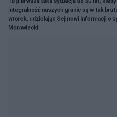
To pierwsza taka sytuacja od 30 lat, kie
integralność naszych granic są w tak bru
wtorek, udzielając Sejmowi informacji o s
Morawiecki.