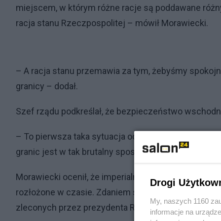
miejscem, w którym różne racje są poddawane różny
racja stanu Rzeczpospolitej – mówił Morawiecki.
– A racja stanu przemawia za tym, żebyśmy spokojnie
granicy – dodał.
Szef rządu podkreślał, że bezpieczeństwo wschodnie
– To pierwsza taka sytuacja od 30 lat, kiedy możem
granic jest w tak brutalny sposób atakowana i testow
Morawiecki ocenił, że imperialna polityka Rosji post
Drogi Użytkow
rozłożone w czasie. Zdaniem szefa polskiego rząd
My, naszych 1160 zau
zleconych przez prezydenta Rosji Władimira Putina
informacje na urządze