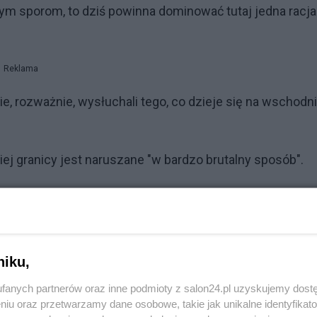
m sporom, to dziś powinna dominować tutaj jedna racja
Reklama
, rozważnie, wysłuchali tego, co dzieje się na wschodni
j granicy jest naruszane "w bardzo brutalny sposób".
y powiedzieć, że bezpieczeństwo, integralność naszych
ana – stwierdził premier.
ępuje, a kolejne kroki ze strony władz z Moskwy są
niku,
u Alaksandr Łukaszenka jest jedynie wykonawcą zadań
fanych partnerów oraz inne podmioty z salon24.pl uzyskujemy dost
 służących odbudowaniu pozycji Rosji.
niu oraz przetwarzamy dane osobowe, takie jak unikalne identyfikat