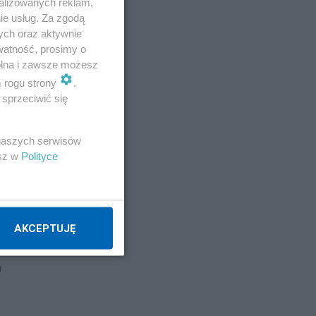
alizowanych reklam,
ie usług. Za zgodą
ych oraz aktywnie
watność, prosimy o
wolna i zawsze możesz
m rogu strony
.
sprzeciwić się
 naszych serwisów
esz w
Polityce
AKCEPTUJĘ
m