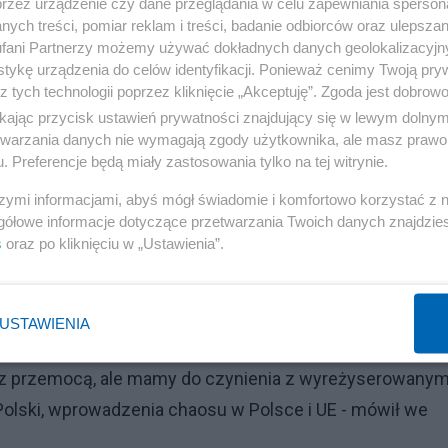
przez urządzenie czy dane przeglądania w celu zapewniania sperson
Reklama
ych treści, pomiar reklam i treści, badanie odbiorców oraz ulepszan
fani Partnerzy możemy używać dokładnych danych geolokalizacyjn
tykę urządzenia do celów identyfikacji. Ponieważ cenimy Twoją pry
z tych technologii poprzez kliknięcie „Akceptuję”. Zgoda jest dobro
ikając przycisk ustawień prywatności znajdujący się w lewym dolny
ryzys humanitarny, a nie militarny!"
etwarzania danych nie wymagają zgody użytkownika, ale masz prawo 
. Preferencje będą miały zastosowania tylko na tej witrynie.
uje wprowadzenie stanu wyjątkowego
szymi informacjami, abyś mógł świadomie i komfortowo korzystać z
aretkami, w Nowym Sączu brak łóżek!
gółowe informacje dotyczące przetwarzania Twoich danych znajdzi
s
oraz po kliknięciu w „Ustawienia”.
ym spektaklem"
USTAWIENIA
Reklama
a z przemocą, ale mamy do czynienia z wyreżyserowany
Polski, wprowadzenia chaosu w Polsce i UE - mówił we