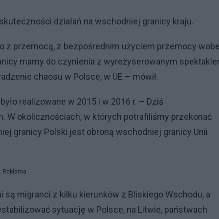
w skuteczności działań na wschodniej granicy kraju.
ylko z przemocą, z bezpośrednim użyciem przemocy wob
anicy mamy do czynienia z wyreżyserowanym spektakle
wadzenie chaosu w Polsce, w UE – mówił.
 było realizowane w 2015 i w 2016 r. – Dziś
. W okolicznościach, w których potrafiliśmy przekonać
ej granicy Polski jest obroną wschodniej granicy Unii
Reklama
i są migranci z kilku kierunków z Bliskiego Wschodu, a
stabilizować sytuację w Polsce, na Litwie, państwach