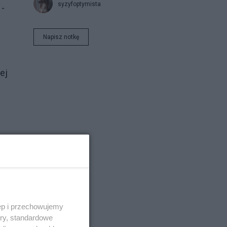
syzyfoptymista
 -
Napisz notkę
ej
ęp i przechowujemy
ory, standardowe