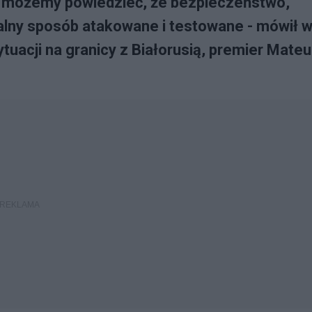
dy możemy powiedzieć, że bezpieczeństwo,
talny sposób atakowane i testowane - mówił 
ytuacji na granicy z Białorusią, premier Mate