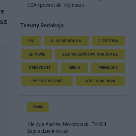
USA i powrót do Trójmorza
we
usz
Tematy Redakcja
PIS
GŁOS REGIONÓW
ŚLEDZTWA
ZDROWIE
BEZPIECZEŃSTWO NARODOWE
PREZYDENT
MEDIA
PIENIĄDZE
PRZESTĘPCZOŚĆ
WIDEO SALON24
Media
Nie żyje Andrzej Morozowski. TVN24
żegna dziennikarza