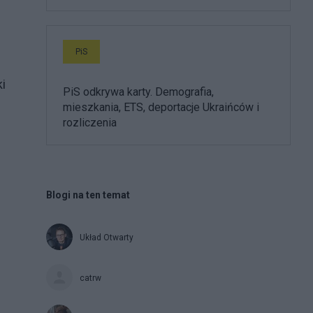
PiS
i
PiS odkrywa karty. Demografia,
mieszkania, ETS, deportacje Ukraińców i
rozliczenia
Blogi na ten temat
Układ Otwarty
catrw