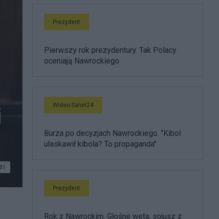
Prezydent
Pierwszy rok prezydentury. Tak Polacy
oceniają Nawrockiego
Wideo Salon24
j
Burza po decyzjach Nawrockiego. "Kibol
ułaskawił kibola? To propaganda"
81
Prezydent
Rok z Nawrockim. Głośne weta, sojusz z