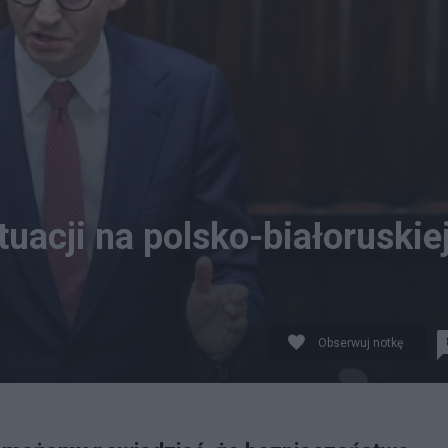
uacji na polsko-białoruskie
Obserwuj notkę
rszawie. Fot. PAP/Paweł Supernak