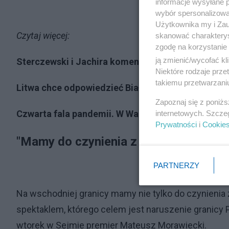
informacje wysyłane 
wybór spersonalizowan
Użytkownika my i Zau
Czytaj więcej:
skanować charakterys
zgodę na korzystanie 
ją zmienić/wycofać kl
Sterczewski i Jachira komentują sytuację. "Mamy k
Niektóre rodzaje prz
takiemu przetwarzaniu
Litwa chce odpowiedzieć Białorusi. Rząd propon
Zapoznaj się z poniż
Czwarta fala pandemii. W Warszawie problem z k
internetowych. Szcze
Prywatności
i
Cookie
"Mamy do czynienia z wyreżyserowan
PARTNERZY
Na wschodniej granicy mamy nie tylko do czynieni
spektaklem, którego celem jest naruszenie granicy 
wtorek w Sejmie premier Mateusz Morawiecki.