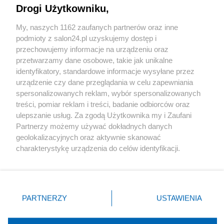
Drogi Użytkowniku,
Sport
My, naszych 1162 zaufanych partnerów oraz inne
podmioty z salon24.pl uzyskujemy dostęp i
Społeczeństwo
przechowujemy informacje na urządzeniu oraz
przetwarzamy dane osobowe, takie jak unikalne
Kultura
identyfikatory, standardowe informacje wysyłane przez
urządzenie czy dane przeglądania w celu zapewniania
spersonalizowanych reklam, wybór spersonalizowanych
treści, pomiar reklam i treści, badanie odbiorców oraz
ulepszanie usług. Za zgodą Użytkownika my i Zaufani
X
Facebook
Instagram
Youtube
Partnerzy możemy używać dokładnych danych
geolokalizacyjnych oraz aktywnie skanować
charakterystykę urządzenia do celów identyfikacji.
Web Content Media sp. z o. o. © 2022
Ponieważ cenimy Twoją prywatność, prosimy o zgodę na
korzystanie z tych technologii poprzez kliknięcie
„Akceptuję”. Zgoda jest dobrowolna i zawsze możesz ją
Pomoc
O nas
Praca
Reklama
Kontakt
zmienić/wycofać klikając przycisk ustawień prywatności
PARTNERZY
USTAWIENIA
znajdujący się w lewym dolnym rogu strony
. Niektóre
rodzaje przetwarzania danych nie wymagają zgody