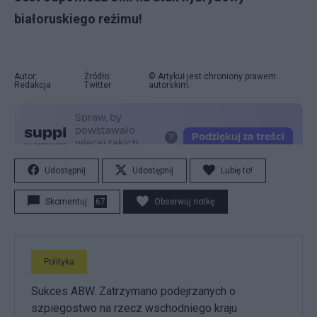
białoruskiego reżimu!
Autor:
Źródło:
© Artykuł jest chroniony prawem
Redakcja
Twitter
autorskim.
Udostępnij
Udostępnij
Lubię to!
Skomentuj
67
Obserwuj notkę
Polityka
Sukces ABW. Zatrzymano podejrzanych o
szpiegostwo na rzecz wschodniego kraju