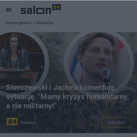
Strona główna
Redakcja
Sterczewski i Jachira komentują
sytuację. "Mamy kryzys humanitarny,
a nie militarny!"
Redakcja
BIAŁORUŚ
Klaudia Jachira i Franek Sterczewski komentują