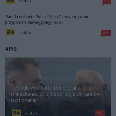
Redakcja
78
Parada słabości Putina? Plac Czerwony już nie
przypomina dawnej potęgi Rosji
Redakcja
206
#
PiS
PiS odkrywa karty. Demografia,
mieszkania, ETS, deportacje Ukraińców i
rozliczenia
Redakcja
197