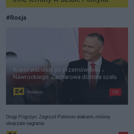
#
Rosja
Kreml wściekły po przemówieniu
Nawrockiego. Zacharowa dostała szału
Redakcja
328
Drugi Prigożyn. Zagroził Putinowi atakiem, miliony
obejrzało nagranie