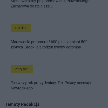
Kreml wściekły po przemówieniu Nawrockiego.
Zacharowa dostała szału
800 plus
Morawiecki proponuje 3600 plus zamiast 800
złotych. Środki dla rodzin byłyby ogromne
Prezydent
Pierwszy rok prezydentury. Tak Polacy oceniają
Nawrockiego
Tematy Redakcja