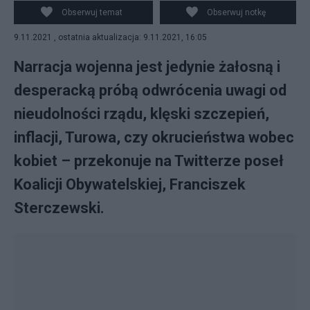
sytuację na granicy. Fot. PAP
Obserwuj temat
Obserwuj notkę
9.11.2021 , ostatnia aktualizacja: 9.11.2021, 16:05
Narracja wojenna jest jedynie żałosną i
desperacką próbą odwrócenia uwagi od
nieudolności rządu, klęski szczepień,
inflacji, Turowa, czy okrucieństwa wobec
kobiet – przekonuje na Twitterze poseł
Koalicji Obywatelskiej, Franciszek
Sterczewski.