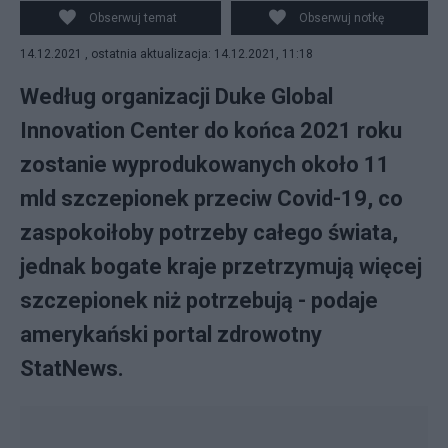
właściwe miejsca". Fot. PAP/EPA/Bagus Indahono
Obserwuj temat
Obserwuj notkę
14.12.2021 , ostatnia aktualizacja: 14.12.2021, 11:18
Według organizacji Duke Global
Innovation Center do końca 2021 roku
zostanie wyprodukowanych około 11
mld szczepionek przeciw Covid-19, co
zaspokoiłoby potrzeby całego świata,
jednak bogate kraje przetrzymują więcej
szczepionek niż potrzebują - podaje
amerykański portal zdrowotny
StatNews.