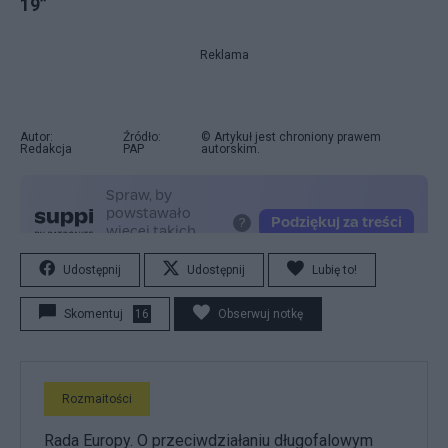
19”
Reklama
Autor:
Źródło:
© Artykuł jest chroniony prawem
Redakcja
PAP
autorskim.
Udostępnij
Udostępnij
Lubię to!
Skomentuj
16
Obserwuj notkę
Rozmaitości
Rada Europy. O przeciwdziałaniu długofalowym