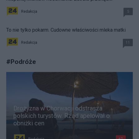
Redakcja
5
To nie tylko pokarm. Cudowne właściwości mleka matki
Redakcja
11
#
Podróże
Drożyzna w Chorwacji odstrasza
polskich turystów. Rząd apelował o
obniżki cen
Redakcja
67