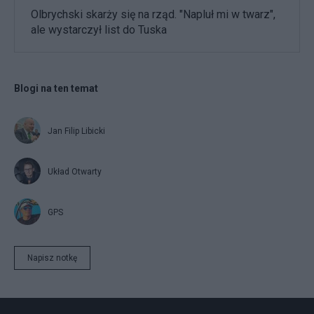
Olbrychski skarży się na rząd. "Napluł mi w twarz",
ale wystarczył list do Tuska
Blogi na ten temat
Jan Filip Libicki
Układ Otwarty
GPS
Napisz notkę