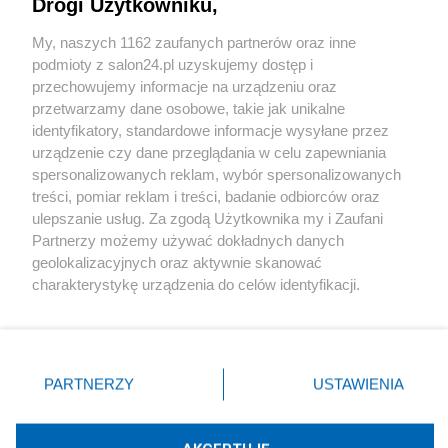
Drogi Użytkowniku,
Sport
My, naszych 1162 zaufanych partnerów oraz inne
podmioty z salon24.pl uzyskujemy dostęp i
Społeczeństwo
przechowujemy informacje na urządzeniu oraz
przetwarzamy dane osobowe, takie jak unikalne
Kultura
identyfikatory, standardowe informacje wysyłane przez
urządzenie czy dane przeglądania w celu zapewniania
spersonalizowanych reklam, wybór spersonalizowanych
treści, pomiar reklam i treści, badanie odbiorców oraz
ulepszanie usług. Za zgodą Użytkownika my i Zaufani
X
Facebook
Instagram
Youtube
Partnerzy możemy używać dokładnych danych
geolokalizacyjnych oraz aktywnie skanować
charakterystykę urządzenia do celów identyfikacji.
Web Content Media sp. z o. o. © 2022
Ponieważ cenimy Twoją prywatność, prosimy o zgodę na
korzystanie z tych technologii poprzez kliknięcie
„Akceptuję”. Zgoda jest dobrowolna i zawsze możesz ją
Pomoc
O nas
Praca
Reklama
Kontakt
zmienić/wycofać klikając przycisk ustawień prywatności
PARTNERZY
USTAWIENIA
znajdujący się w lewym dolnym rogu strony
. Niektóre
rodzaje przetwarzania danych nie wymagają zgody
użytkownika, ale masz prawo sprzeciwić się takiemu