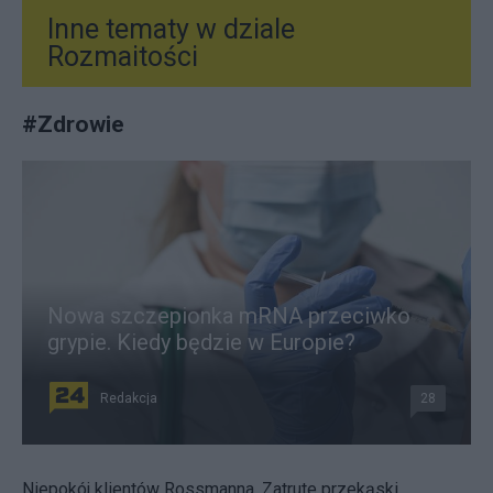
Inne tematy w dziale
Rozmaitości
#
Zdrowie
Nowa szczepionka mRNA przeciwko
grypie. Kiedy będzie w Europie?
Redakcja
28
Niepokój klientów Rossmanna. Zatrute przekąski