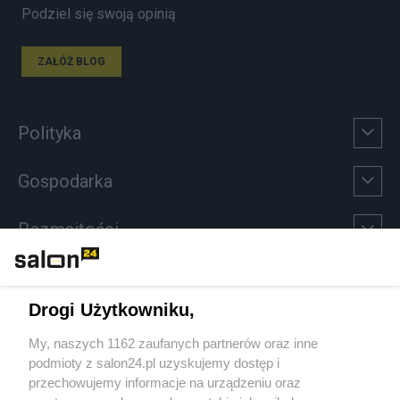
Podziel się swoją opinią
ZAŁÓŻ BLOG
Polityka
Gospodarka
Rozmaitości
Technologie
Drogi Użytkowniku,
Sport
My, naszych 1162 zaufanych partnerów oraz inne
podmioty z salon24.pl uzyskujemy dostęp i
Społeczeństwo
przechowujemy informacje na urządzeniu oraz