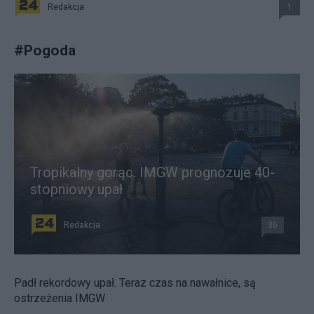
Redakcja
1
#
Pogoda
Tropikalny gorąc. IMGW prognozuje 40-
stopniowy upał
Redakcja
36
Padł rekordowy upał. Teraz czas na nawałnice, są
ostrzeżenia IMGW