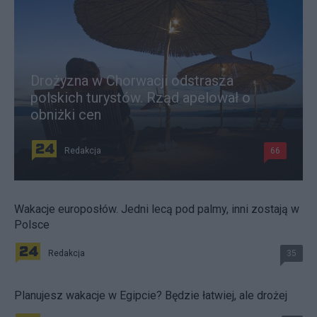
Drożyzna w Chorwacji odstrasza
polskich turystów. Rząd apelował o
obniżki cen
Redakcja
66
Wakacje europosłów. Jedni lecą pod palmy, inni zostają w
Polsce
Redakcja
35
Planujesz wakacje w Egipcie? Będzie łatwiej, ale drożej