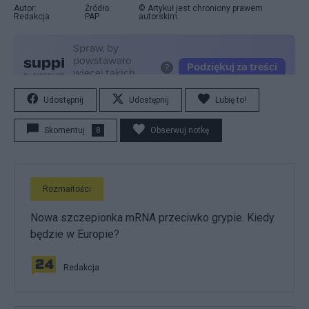
Autor:
Źródło:
© Artykuł jest chroniony prawem
Redakcja
PAP
autorskim.
Udostępnij
Udostępnij
Lubię to!
Skomentuj
8
Obserwuj notkę
Rozmaitości
Nowa szczepionka mRNA przeciwko grypie. Kiedy
będzie w Europie?
Redakcja