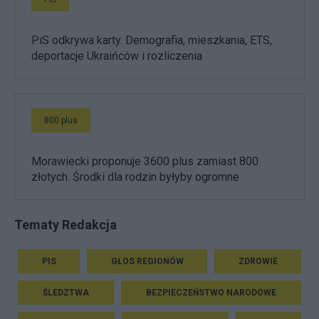
PiS odkrywa karty. Demografia, mieszkania, ETS,
deportacje Ukraińców i rozliczenia
800 plus
Morawiecki proponuje 3600 plus zamiast 800
złotych. Środki dla rodzin byłyby ogromne
Tematy Redakcja
PIS
GŁOS REGIONÓW
ZDROWIE
ŚLEDZTWA
BEZPIECZEŃSTWO NARODOWE