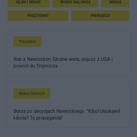
SEJM I SENAT
WIDEO SALON24
MEDIA
PREZYDENT
PIENIĄDZE
Prezydent
Rok z Nawrockim. Głośne weta, sojusz z USA i
powrót do Trójmorza
Wideo Salon24
Burza po decyzjach Nawrockiego. "Kibol ułaskawił
kibola? To propaganda"