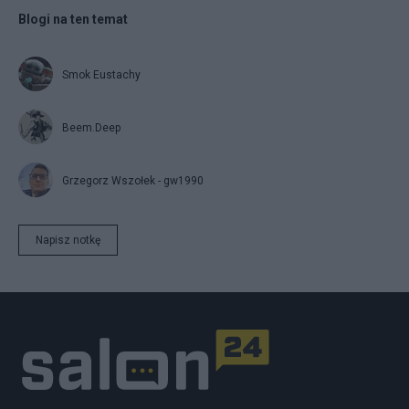
Blogi na ten temat
Smok Eustachy
Beem.Deep
Grzegorz Wszołek - gw1990
Napisz notkę