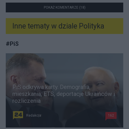
POKAŻ KOMENTARZE (18)
Inne tematy w dziale
Polityka
#
PiS
PiS odkrywa karty. Demografia,
mieszkania, ETS, deportacje Ukraińców i
rozliczenia
Redakcja
162