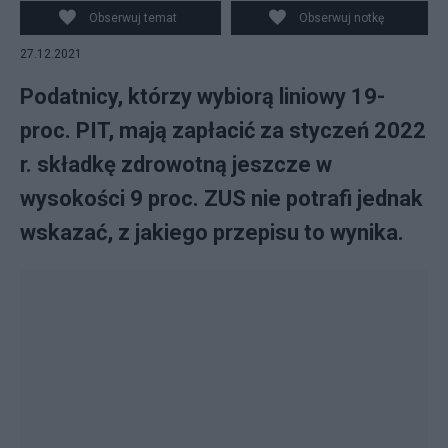
zapłacić za styczeń 2022 r. składkę zdrowotną jeszcze
Obserwuj temat
Obserwuj notkę
w wysokości 9 proc. Jest jeden problem.
27.12.2021
Podatnicy, którzy wybiorą liniowy 19-
proc. PIT, mają zapłacić za styczeń 2022
r. składkę zdrowotną jeszcze w
wysokości 9 proc. ZUS nie potrafi jednak
wskazać, z jakiego przepisu to wynika.