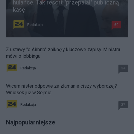
hulańce. Tak resort "przepalał" publiczną
kasę
Redakcja
60
Z ustawy "o Airbnb" zniknęły kluczowe zapisy. Ministra
mówi o lobbingu
Redakcja
34
Wiceminister odpowie za złamanie ciszy wyborczej?
Wniosek już w Sejmie
Redakcja
37
Najpopularniejsze