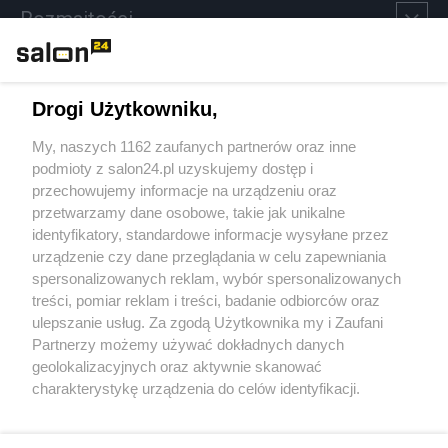
Rozmaitości
Technologie
Drogi Użytkowniku,
Sport
My, naszych 1162 zaufanych partnerów oraz inne
podmioty z salon24.pl uzyskujemy dostęp i
Społeczeństwo
przechowujemy informacje na urządzeniu oraz
przetwarzamy dane osobowe, takie jak unikalne
Kultura
identyfikatory, standardowe informacje wysyłane przez
urządzenie czy dane przeglądania w celu zapewniania
spersonalizowanych reklam, wybór spersonalizowanych
treści, pomiar reklam i treści, badanie odbiorców oraz
ulepszanie usług. Za zgodą Użytkownika my i Zaufani
X
Facebook
Instagram
Youtube
Partnerzy możemy używać dokładnych danych
geolokalizacyjnych oraz aktywnie skanować
charakterystykę urządzenia do celów identyfikacji.
Web Content Media sp. z o. o. © 2022
Ponieważ cenimy Twoją prywatność, prosimy o zgodę na
korzystanie z tych technologii poprzez kliknięcie