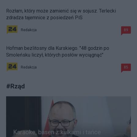
Rozłam, który może zamienić się w sojusz. Terlecki
zdradza tajemnice z posiedzeń PiS
Redakcja
89
Hofman bezlitosny dla Kurskiego. "48 godzin po
Smoleńsku liczył, których posłów wyciągnąć"
Redakcja
85
#
Rząd
Karaoke, basen z kulkami i tańce