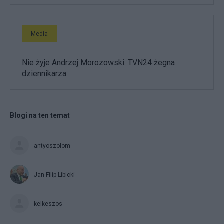
Media
Nie żyje Andrzej Morozowski. TVN24 żegna
dziennikarza
Blogi na ten temat
antyoszolom
Jan Filip Libicki
kelkeszos