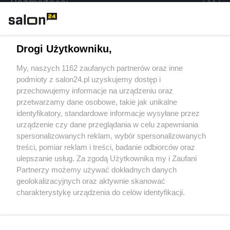
Rozmaitości
Technologie
Drogi Użytkowniku,
Sport
My, naszych 1162 zaufanych partnerów oraz inne
podmioty z salon24.pl uzyskujemy dostęp i
Społeczeństwo
przechowujemy informacje na urządzeniu oraz
przetwarzamy dane osobowe, takie jak unikalne
Kultura
identyfikatory, standardowe informacje wysyłane przez
urządzenie czy dane przeglądania w celu zapewniania
spersonalizowanych reklam, wybór spersonalizowanych
treści, pomiar reklam i treści, badanie odbiorców oraz
ulepszanie usług. Za zgodą Użytkownika my i Zaufani
X
Facebook
Instagram
Youtube
Partnerzy możemy używać dokładnych danych
geolokalizacyjnych oraz aktywnie skanować
charakterystykę urządzenia do celów identyfikacji.
Web Content Media sp. z o. o. © 2022
Ponieważ cenimy Twoją prywatność, prosimy o zgodę na
korzystanie z tych technologii poprzez kliknięcie
„Akceptuję”. Zgoda jest dobrowolna i zawsze możesz ją
Pomoc
O nas
Praca
Reklama
Kontakt