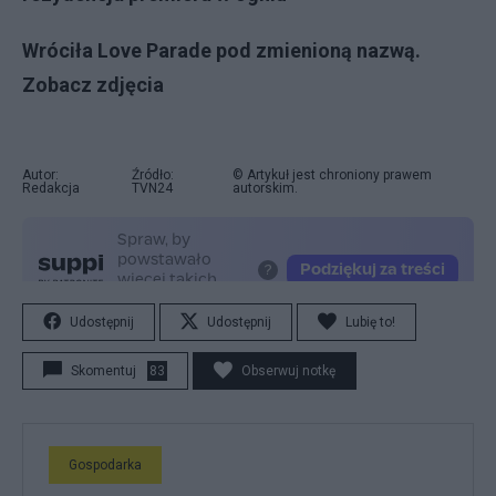
Wróciła Love Parade pod zmienioną nazwą.
Zobacz zdjęcia
Autor:
Źródło:
© Artykuł jest chroniony prawem
Redakcja
TVN24
autorskim.
Udostępnij
Udostępnij
Lubię to!
Skomentuj
83
Obserwuj notkę
Gospodarka