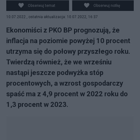
uwagę na rosnącą inflację oraz stopy procentowe. Co
Obserwuj temat
Obserwuj notkę
czeka nas w najbliższych miesiącach? (fot. Flickr)
10.07.2022 , ostatnia aktualizacja: 10.07.2022, 16:37
Ekonomiści z PKO BP prognozują, że
inflacja na poziomie powyżej 10 procent
utrzyma się do połowy przyszłego roku.
Twierdzą również, że we wrześniu
nastąpi jeszcze podwyżka stóp
procentowych, a wzrost gospodarczy
spaść ma z 4,9 procent w 2022 roku do
1,3 procent w 2023.