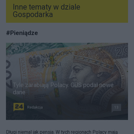
Inne tematy w dziale
Gospodarka
#
Pieniądze
Tyle zarabiają Polacy. GUS podał nowe
dane
Redakcja
13
Długi niemal jak pensja. W tych regionach Polacy mają