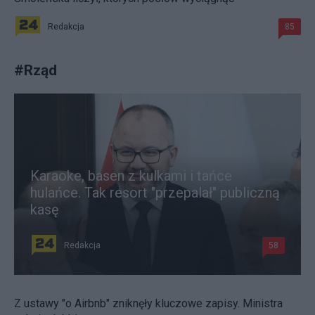
Redakcja
85
#
Rząd
Karaoke, basen z kulkami i tańce
hulańce. Tak resort "przepalał" publiczną
kasę
Redakcja
58
Z ustawy "o Airbnb" zniknęły kluczowe zapisy. Ministra