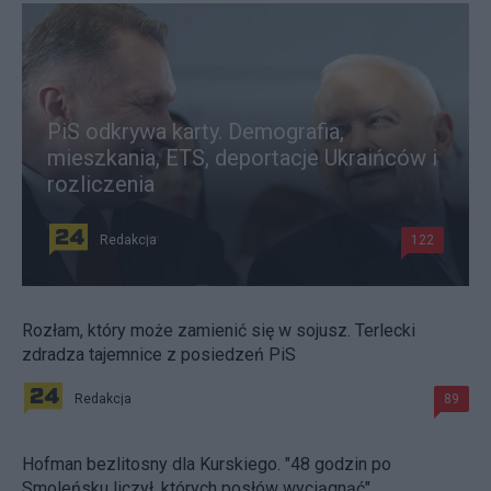
PiS odkrywa karty. Demografia,
mieszkania, ETS, deportacje Ukraińców i
rozliczenia
Redakcja
122
Rozłam, który może zamienić się w sojusz. Terlecki
zdradza tajemnice z posiedzeń PiS
Redakcja
89
Hofman bezlitosny dla Kurskiego. "48 godzin po
Smoleńsku liczył, których posłów wyciągnąć"