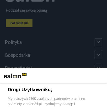
Podziel się swoją opinią
ZAŁÓŻ BLOG
Polityka
Gospodarka
Rozmaitości
Technologie
Drogi Użytkowniku,
Sport
My, naszych 1160 zaufanych partnerów oraz inne
podmioty z salon24.pl uzyskujemy dostęp i
Społeczeństwo