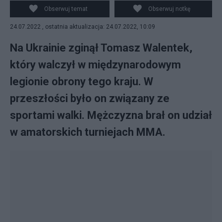
w międzynarodowym legionie obrony tego kraju.
Obserwuj temat
Obserwuj notkę
Tomasz Walentek związany był też ze sportami walki.
24.07.2022 , ostatnia aktualizacja: 24.07.2022, 10:09
(fot. Twitter/MMA Polska)
Na Ukrainie zginął Tomasz Walentek,
który walczył w międzynarodowym
legionie obrony tego kraju. W
przeszłości było on związany ze
sportami walki. Mężczyzna brał on udział
w amatorskich turniejach MMA.