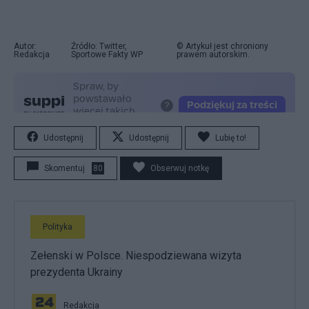
Autor:
Źródło: Twitter,
© Artykuł jest chroniony
Redakcja
Sportowe Fakty WP
prawem autorskim.
Udostępnij
Udostępnij
Lubię to!
Skomentuj
80
Obserwuj notkę
Polityka
Zełenski w Polsce. Niespodziewana wizyta
prezydenta Ukrainy
Redakcja