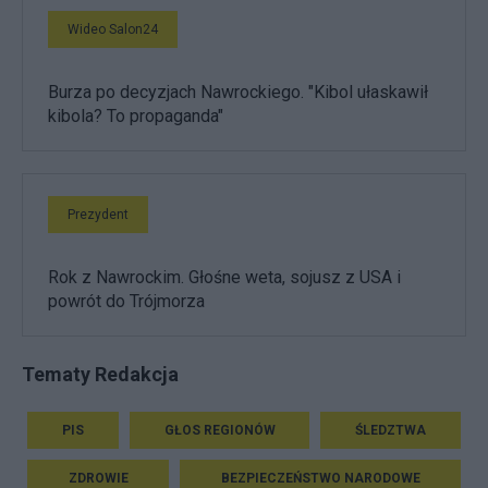
Wideo Salon24
Burza po decyzjach Nawrockiego. "Kibol ułaskawił
kibola? To propaganda"
Prezydent
Rok z Nawrockim. Głośne weta, sojusz z USA i
powrót do Trójmorza
Tematy Redakcja
PIS
GŁOS REGIONÓW
ŚLEDZTWA
ZDROWIE
BEZPIECZEŃSTWO NARODOWE