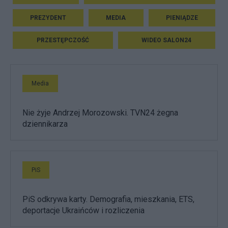
PREZYDENT
MEDIA
PIENIĄDZE
PRZESTĘPCZOŚĆ
WIDEO SALON24
Media
Nie żyje Andrzej Morozowski. TVN24 żegna
dziennikarza
PiS
PiS odkrywa karty. Demografia, mieszkania, ETS,
deportacje Ukraińców i rozliczenia