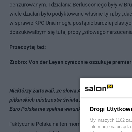
cenzurowanym. I działania Berlusconiego były w Br
wiele działań było podyktowane właśnie tym, by „dać
w sprawie KPO Unia mogła postąpić bardziej elastyc
doszukiwałbym się tutaj próby „siłowego narzucenia
Przeczytaj też:
Ziobro: Von der Leyen cynicznie oszukuje premier
Niektórzy żartowali, że słowa Adama Glapińskiego są 
piłkarskich mistrzostw świata z Brazylią. A nawet mnie
Drogi Użytkow
Euro Polska nie spełnia warunków?
My, naszych 1162 zau
Faktycznie Polska na ten moment nie spełnia warunkó
informacje na urządze