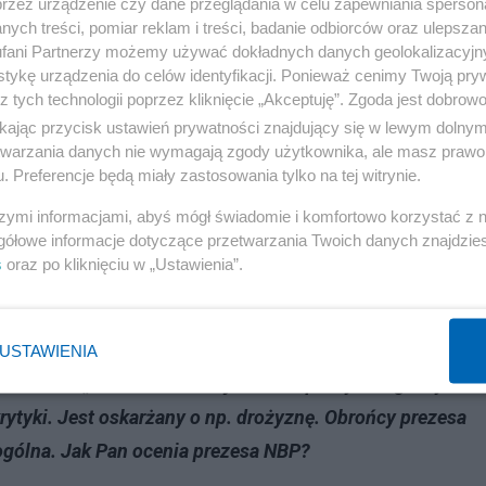
Ale niezależnie od tego, ja znajduję się w tej
przez urządzenie czy dane przeglądania w celu zapewniania sperson
ych treści, pomiar reklam i treści, badanie odbiorców oraz ulepszan
rdzo sceptyczna do wstąpienia naszego kraju do strefy
fani Partnerzy możemy używać dokładnych danych geolokalizacyjn
j decyzji.
tykę urządzenia do celów identyfikacji. Ponieważ cenimy Twoją pry
z tych technologii poprzez kliknięcie „Akceptuję”. Zgoda jest dobro
iej, gdybyśmy mieli wspólną walutę. Kilka krajów ze stref
ikając przycisk ustawień prywatności znajdujący się w lewym dolny
etwarzania danych nie wymagają zgody użytkownika, ale masz prawo 
ić biorąc pod uwagę fakt, że tam są wciąż zerowe stopy
. Preferencje będą miały zastosowania tylko na tej witrynie.
dnoszono problem tzw. szoków asymetrycznych. To znac
szymi informacjami, abyś mógł świadomie i komfortowo korzystać z
ha się między 20 a 25 proc. W takiej sytuacji polityka
gółowe informacje dotyczące przetwarzania Twoich danych znajdzi
 z punktu widzenia ekonomicznego bezsensowna. A w
s
oraz po kliknięciu w „Ustawienia”.
tkim narzucić stopy takie, jak u najzamożniejszych pańs
ument, można ich podać więcej.
USTAWIENIA
zielił w „Gazecie Polskiej” bardzo politycznego wywiad
krytyki. Jest oskarżany o np. drożyznę. Obrońcy prezesa
 ogólna. Jak Pan ocenia prezesa NBP?