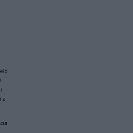
eło
e
u
a z
ścią