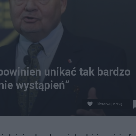
powinien unikać tak bardzo
nie wystąpień”
Obserwuj notkę
ć Euro jest przesadzona. Fot. PAP