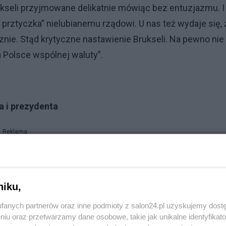
ukseli przyjmowane delikatnie mówiąc bez entuzjazmu. I
 prztyczka” nielubianemu rządowi. U nas też wydaje się, 
znie. Stąd krytyczne nastawienie Brukseli. Na pewno nie
 Polsce wspólnej waluty”.
a i prezydenta
Reklama
tak samo realne jak obawy o to, jak Polacy zagrają w fina
j, bo szansa na finał choć w teorii istnieje. A na przyjęci
niku,
fanych partnerów oraz inne podmioty z salon24.pl uzyskujemy dost
w formalnych, by w strefie Euro się znaleźć. Ale
niu oraz przetwarzamy dane osobowe, takie jak unikalne identyfikat