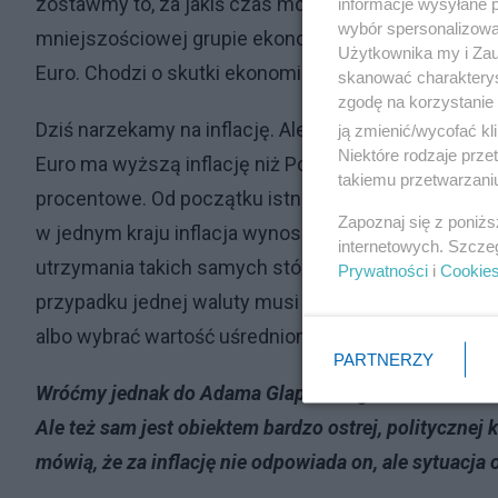
zostawmy to, za jakiś czas może je zacząć spełniać. 
informacje wysyłane 
wybór spersonalizowan
mniejszościowej grupie ekonomistów, która jest ba
Użytkownika my i Zau
Euro. Chodzi o skutki ekonomiczne i społeczne takie
skanować charakterys
zgodę na korzystanie 
Dziś narzekamy na inflację. Ale wcale nie byłoby lep
ją zmienić/wycofać kl
Niektóre rodzaje prz
Euro ma wyższą inflację niż Polska. Trudno się dziw
takiemu przetwarzaniu
procentowe. Od początku istnienia strefy Euro po
Zapoznaj się z poniż
w jednym kraju inflacja wynosi, 5 proc., a w innym wa
internetowych. Szcze
utrzymania takich samych stóp procentowych jest
Prywatności
i
Cookie
przypadku jednej waluty musi tak być. Trzeba wszys
albo wybrać wartość uśrednioną. To tylko jeden arg
PARTNERZY
Wróćmy jednak do Adama Glapińskiego. Prezes NBP ud
Ale też sam jest obiektem bardzo ostrej, politycznej 
mówią, że za inflację nie odpowiada on, ale sytuacja