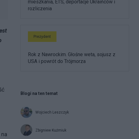
mieszkania, ETS, deportacje Ukraińców i
rozliczenia
est
Prezydent
o
Rok z Nawrockim. Głośne weta, sojusz z
USA i powrót do Trójmorza
ść
Blogi na ten temat
Wojciech Leszczyk
Zbigniew Kuźmiuk
 na