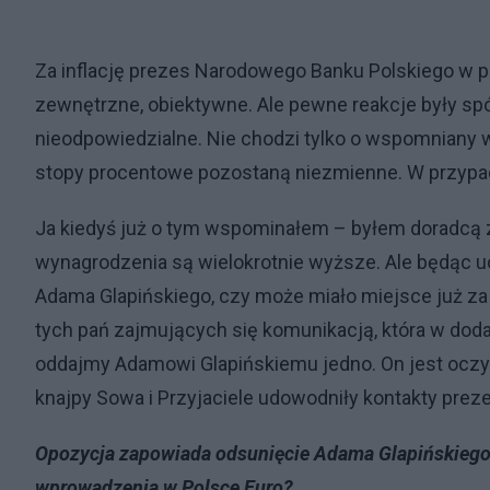
Za inflację prezes Narodowego Banku Polskiego w p
zewnętrzne, obiektywne. Ale pewne reakcje były sp
nieodpowiedzialne. Nie chodzi tylko o wspomniany w
stopy procentowe pozostaną niezmienne. W przypad
Ja kiedyś już o tym wspominałem – byłem doradcą z
wynagrodzenia są wielokrotnie wyższe. Ale będąc u
Adama Glapińskiego, czy może miało miejsce już za
tych pań zajmujących się komunikacją, która w dodatk
oddajmy Adamowi Glapińskiemu jedno. On jest oczywiś
knajpy Sowa i Przyjaciele udowodniły kontakty prez
Opozycja zapowiada odsunięcie Adama Glapińskiego. Cz
wprowadzenia w Polsce Euro?