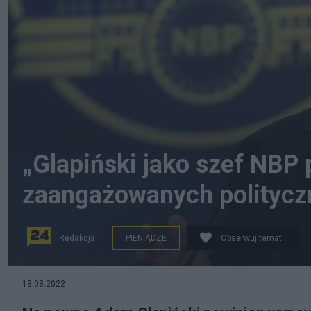
„Glapiński jako szef NBP 
zaangażowanych politycz
Redakcja
PIENIĄDZE
Obserwuj temat
Zdaniem prof. Bugaja teza, że UE chce nam silą narzuci
18.08.2022