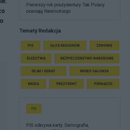
ie.
Pierwszy rok prezydentury. Tak Polacy
zo
oceniają Nawrockiego
no
Tematy Redakcja
PIS
GŁOS REGIONÓW
ZDROWIE
ŚLEDZTWA
BEZPIECZEŃSTWO NARODOWE
SEJM I SENAT
WIDEO SALON24
MEDIA
PREZYDENT
PIENIĄDZE
PiS
PiS odkrywa karty. Demografia,