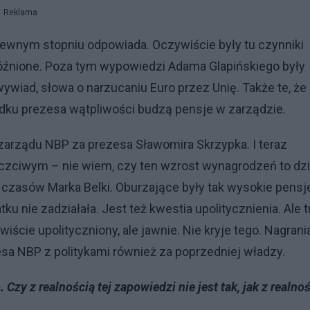
Reklama
ewnym stopniu odpowiada. Oczywiście były tu czynniki
óźnione. Poza tym wypowiedzi Adama Glapińskiego były
ywiad, słowa o narzucaniu Euro przez Unię. Także te, że
ku prezesa wątpliwości budzą pensje w zarządzie.
arządu NBP za prezesa Sławomira Skrzypka. I teraz
czciwym – nie wiem, czy ten wzrost wynagrodzeń to dzi
 czasów Marka Belki. Oburzające były tak wysokie pensj
u nie zadziałała. Jest też kwestia upolitycznienia. Ale t
cie upolityczniony, ale jawnie. Nie kryje tego. Nagrani
esa NBP z politykami również za poprzedniej władzy.
y z realnością tej zapowiedzi nie jest tak, jak z realno