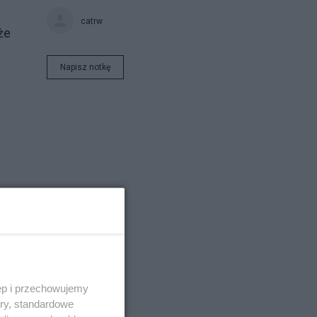
catrw
że
Napisz notkę
le
e
ęp i przechowujemy
ory, standardowe