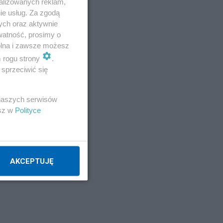
alizowanych reklam,
ie usług. Za zgodą
ych oraz aktywnie
watność, prosimy o
wolna i zawsze możesz
y
m rogu strony
.
sprzeciwić się
zy
 naszych serwisów
esz w
Polityce
tw,
AKCEPTUJĘ
u.