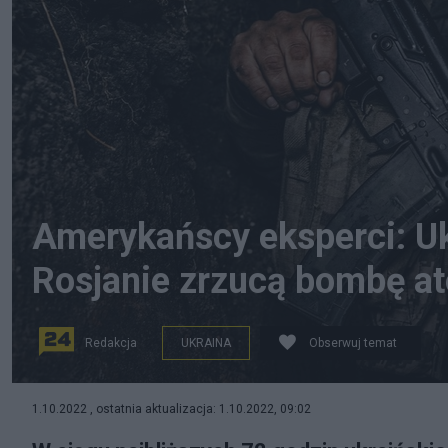
Amerykańscy eksperci: Uk
Rosjanie zrzucą bombę 
Redakcja
UKRAINA
Obserwuj temat
Ukraiński żołnierz w okopie w obwodzie donieckim. Fo
1.10.2022 , ostatnia aktualizacja: 1.10.2022, 09:02