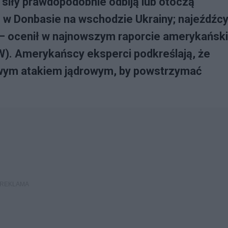
 siły prawdopodobnie odbiją lub otoczą
 w Donbasie na wschodzie Ukrainy; najeźdźc
a – ocenił w najnowszym raporcie amerykański
SW). Amerykańscy eksperci podkreślają, że
towym atakiem jądrowym, by powstrzymać