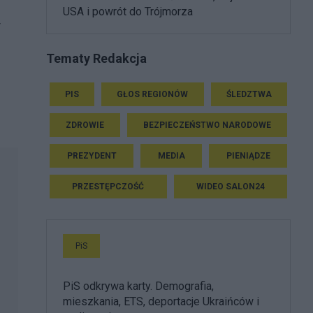
USA i powrót do Trójmorza
y
Tematy Redakcja
PIS
GŁOS REGIONÓW
ŚLEDZTWA
ZDROWIE
BEZPIECZEŃSTWO NARODOWE
PREZYDENT
MEDIA
PIENIĄDZE
PRZESTĘPCZOŚĆ
WIDEO SALON24
PiS
PiS odkrywa karty. Demografia,
mieszkania, ETS, deportacje Ukraińców i