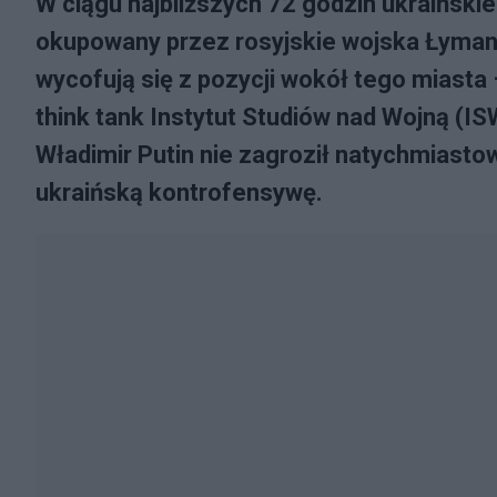
W ciągu najbliższych 72 godzin ukraińskie
okupowany przez rosyjskie wojska Łyman
wycofują się z pozycji wokół tego miast
think tank Instytut Studiów nad Wojną (I
Władimir Putin nie zagroził natychmias
ukraińską kontrofensywę.