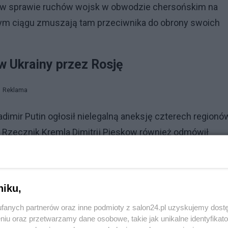
e w sprawie ruchów wojsk w obwodzie chersońskim na
alszym ciągu zmuszają tam przeciwnika do obrony swoich
w Ukrainy przez Rosję
Reklama
dimir Putin ogłosił nielegalną aneksję czterech regionó
ów. Rzecznik Kremla Dimitrij Pieskow również odmówił
c, że wszystko zostanie wyjaśnione później.
ydziały administracyjne w nadchodzących dniach, ale mie
niku,
ż kontrolują duże połacie obwodów donieckiego i
kiego i chersońskiego. To rzeczywistość wojskowa, któ
fanych partnerów oraz inne podmioty z salon24.pl uzyskujemy dost
niu oraz przetwarzamy dane osobowe, takie jak unikalne identyfikat
 ocenili analitycy ISW.