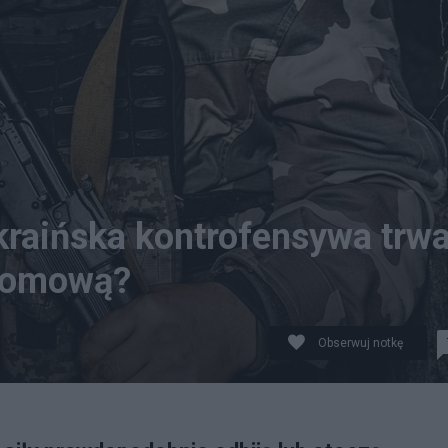
raińska kontrofensywa trwa
atomową?
Obserwuj notkę
t. PAP/Vladyslav Karpovych