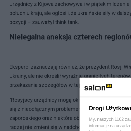
Urzędnicy z Kijowa zachowywali w piątek milczeni
południu kraju, ale ogłosili, że ukraińskie siły w d
pozycji – zauważył think tank.
Nielegalna aneksja czterech regionó
Eksperci zaznaczają również, że prezydent Rosji Wła
Ukrainy, ale nie określił wyraźnie granic tych teren
przekazania szczegółów w tej sprawie, zapowiadają
"Rosyjscy urzędnicy mogą określić te granice i prz
Drogi Użytkow
się z nieodłącznym problemem: siły ukraińskie wcią
zaporoskiego oraz niektóre obszary obwodów ługańs
My, naszych 1162 zau
informacje na urządze
raczej nie zmieni się w nadchodzących miesiącach" –