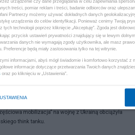
przez urządzenie czy dane przeglądania w celu zapewniania sperson
ych treści, pomiar reklam i treści, badanie odbiorców oraz ulepszan
m atakiem jądrowym"
fani Partnerzy możemy używać dokładnych danych geolokalizacyjn
tykę urządzenia do celów identyfikacji. Ponieważ cenimy Twoją pry
Reklama
z tych technologii poprzez kliknięcie „Akceptuję”. Zgoda jest dobro
ikając przycisk ustawień prywatności znajdujący się w lewym dolny
 terytoriów i ogłosił ją przed podjęciem nawet
etwarzania danych nie wymagają zgody użytkownika, ale masz prawo 
. Preferencje będą miały zastosowania tylko na tej witrynie.
ch granic i zarządzania. Jednocześnie zarządzanie tym
tu, że rosyjskie wojska systematycznie mordowały,
szymi informacjami, abyś mógł świadomie i komfortowo korzystać z
gółowe informacje dotyczące przetwarzania Twoich danych znajdzi
dników.
s
oraz po kliknięciu w „Ustawienia”.
ia Putin nie zagroził natychmiastowym atakiem jądrow
tomiast, że jesienna mobilizacja rozpocznie się w tym
USTAWIENIA
dotyczyć 120 tys. poborowych. Opóźnienie wynika
ęściowa mobilizacja" na wojnę z Ukrainą obciążyła
skiego think tanku.