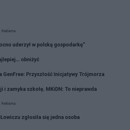
Reklama
mocno uderzył w polską gospodarkę”
ajlepiej… obniżyć
a GenFree: Przyszłość Inicjatywy Trójmorza
ji i zamyka szkołę. MKiDN: To nieprawda
Reklama
Łowiczu zgłosiła się jedna osoba