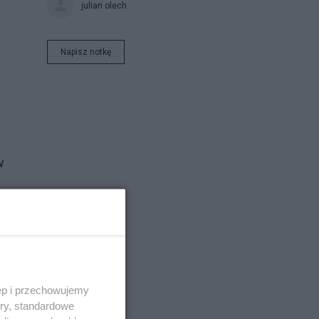
julian olech
Napisz notkę
w
rzą
ra
ęp i przechowujemy
ory, standardowe