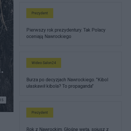
Prezydent
Pierwszy rok prezydentury. Tak Polacy
oceniają Nawrockiego
Wideo Salon24
.
Burza po decyzjach Nawrockiego. "Kibol
ułaskawił kibola? To propaganda"
15
Prezydent
Rok z Nawrockim. Głośne weta, sojusz z