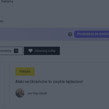
Reklama
im.
komentuj
15
Obserwuj notkę
Polityka
Ataki na Ukraińców to zwykłe łajdactwo!
Jan Filip Libicki