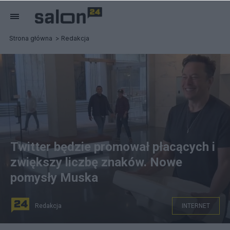
Strona główna
Redakcja
Twitter będzie promował płacących i
zwiększy liczbę znaków. Nowe
pomysły Muska
Redakcja
INTERNET
Elon Musk robi porządki na Twitterze.