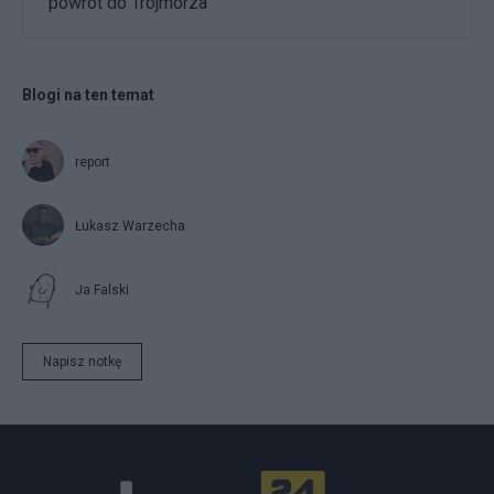
powrót do Trójmorza
Blogi na ten temat
report
Łukasz Warzecha
Ja Falski
Napisz notkę