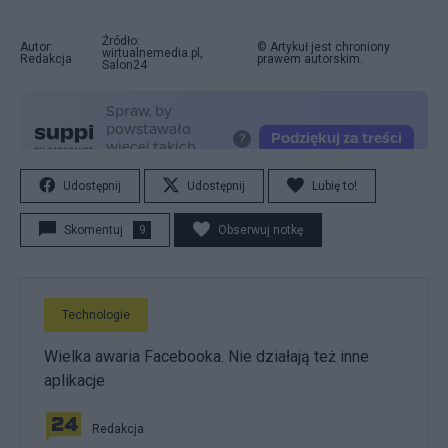
Źródło:
Autor:
© Artykuł jest chroniony
wirtualnemedia.pl,
Redakcja
prawem autorskim.
Salon24
Udostępnij
Udostępnij
Lubię to!
Skomentuj
9
Obserwuj notkę
Technologie
Wielka awaria Facebooka. Nie działają też inne
aplikacje
Redakcja