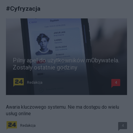
#
Cyfryzacja
Pilny apel do użytkowników mObywatela.
Zostały ostatnie godziny
Redakcja
4
Awaria kluczowego systemu. Nie ma dostępu do wielu
usług online
Redakcja
4