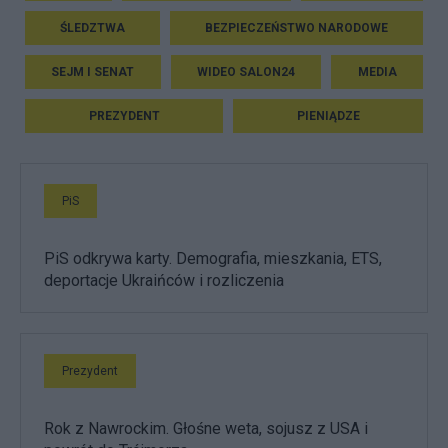
ŚLEDZTWA
BEZPIECZEŃSTWO NARODOWE
SEJM I SENAT
WIDEO SALON24
MEDIA
PREZYDENT
PIENIĄDZE
PiS
PiS odkrywa karty. Demografia, mieszkania, ETS,
deportacje Ukraińców i rozliczenia
Prezydent
Rok z Nawrockim. Głośne weta, sojusz z USA i