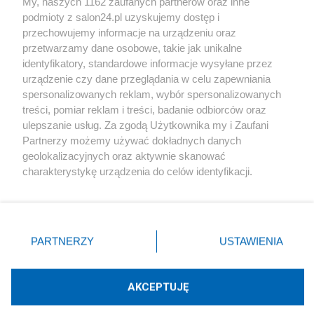
My, naszych 1162 zaufanych partnerów oraz inne
podmioty z salon24.pl uzyskujemy dostęp i
Społeczeństwo
przechowujemy informacje na urządzeniu oraz
przetwarzamy dane osobowe, takie jak unikalne
Kultura
identyfikatory, standardowe informacje wysyłane przez
urządzenie czy dane przeglądania w celu zapewniania
spersonalizowanych reklam, wybór spersonalizowanych
treści, pomiar reklam i treści, badanie odbiorców oraz
ulepszanie usług. Za zgodą Użytkownika my i Zaufani
X
Facebook
Instagram
Youtube
Partnerzy możemy używać dokładnych danych
geolokalizacyjnych oraz aktywnie skanować
charakterystykę urządzenia do celów identyfikacji.
Web Content Media sp. z o. o. © 2022
Ponieważ cenimy Twoją prywatność, prosimy o zgodę na
korzystanie z tych technologii poprzez kliknięcie
„Akceptuję”. Zgoda jest dobrowolna i zawsze możesz ją
Pomoc
O nas
Praca
Reklama
Kontakt
zmienić/wycofać klikając przycisk ustawień prywatności
PARTNERZY
USTAWIENIA
znajdujący się w lewym dolnym rogu strony
. Niektóre
rodzaje przetwarzania danych nie wymagają zgody
użytkownika, ale masz prawo sprzeciwić się takiemu
AKCEPTUJĘ
przetwarzaniu. Preferencje będą miały zastosowania tylko
Technologię dostarcza:
W3media.pl
na tej witrynie.