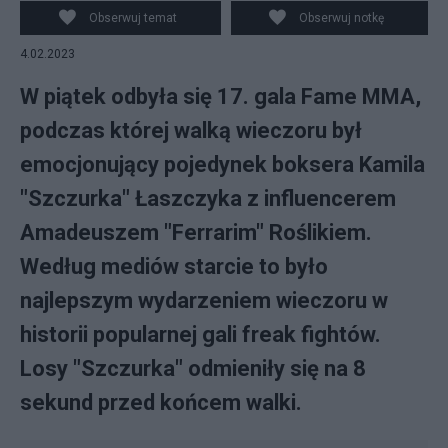
Roślika w walce podczas 17. gali Fame MMA. (fot.
Obserwuj temat
Obserwuj notkę
Twitter)
4.02.2023
W piątek odbyła się 17. gala Fame MMA,
podczas której walką wieczoru był
emocjonujący pojedynek boksera Kamila
"Szczurka" Łaszczyka z influencerem
Amadeuszem "Ferrarim" Roślikiem.
Według mediów starcie to było
najlepszym wydarzeniem wieczoru w
historii popularnej gali freak fightów.
Losy "Szczurka" odmieniły się na 8
sekund przed końcem walki.