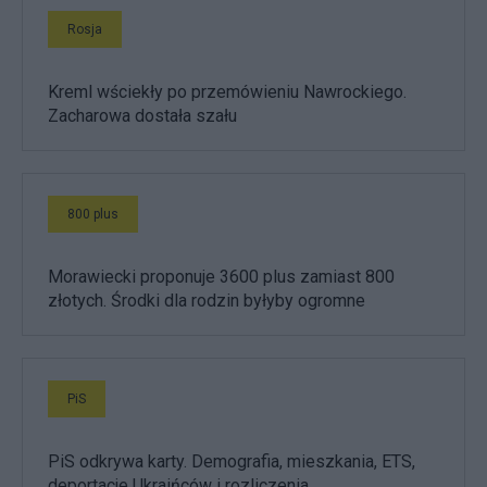
Rosja
Kreml wściekły po przemówieniu Nawrockiego.
Zacharowa dostała szału
800 plus
Morawiecki proponuje 3600 plus zamiast 800
złotych. Środki dla rodzin byłyby ogromne
PiS
PiS odkrywa karty. Demografia, mieszkania, ETS,
deportacje Ukraińców i rozliczenia