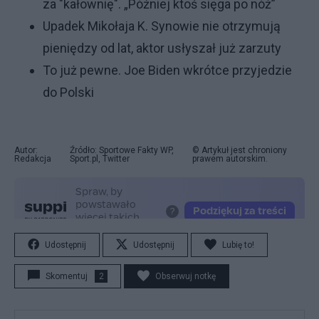
za "kałownię". „Później ktoś sięga po nóż”
Upadek Mikołaja K. Synowie nie otrzymują
pieniędzy od lat, aktor usłyszał już zarzuty
To już pewne. Joe Biden wkrótce przyjedzie
do Polski
Autor:
Źródło: Sportowe Fakty WP,
© Artykuł jest chroniony
Redakcja
Sport.pl, Twitter
prawem autorskim.
Udostępnij
Udostępnij
Lubię to!
Skomentuj
2
Obserwuj notkę