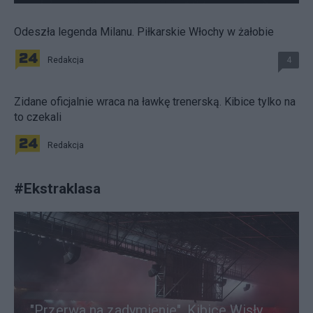
Odeszła legenda Milanu. Piłkarskie Włochy w żałobie
Redakcja
4
Zidane oficjalnie wraca na ławkę trenerską. Kibice tylko na
to czekali
Redakcja
#
Ekstraklasa
"Przerwa na zadymienie". Kibice Wisły