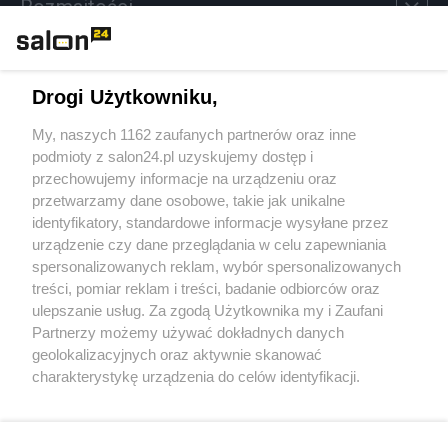
Rozmaitości
Technologie
Drogi Użytkowniku,
Sport
My, naszych 1162 zaufanych partnerów oraz inne
podmioty z salon24.pl uzyskujemy dostęp i
Społeczeństwo
przechowujemy informacje na urządzeniu oraz
przetwarzamy dane osobowe, takie jak unikalne
Kultura
identyfikatory, standardowe informacje wysyłane przez
urządzenie czy dane przeglądania w celu zapewniania
spersonalizowanych reklam, wybór spersonalizowanych
treści, pomiar reklam i treści, badanie odbiorców oraz
ulepszanie usług. Za zgodą Użytkownika my i Zaufani
X
Facebook
Instagram
Youtube
Partnerzy możemy używać dokładnych danych
geolokalizacyjnych oraz aktywnie skanować
charakterystykę urządzenia do celów identyfikacji.
Web Content Media sp. z o. o. © 2022
Ponieważ cenimy Twoją prywatność, prosimy o zgodę na
korzystanie z tych technologii poprzez kliknięcie
„Akceptuję”. Zgoda jest dobrowolna i zawsze możesz ją
Pomoc
O nas
Praca
Reklama
Kontakt