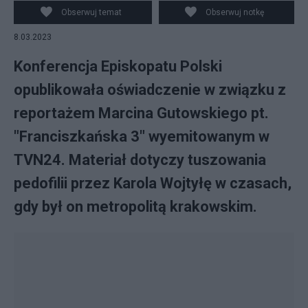
"Franciszkańska 3" Marcina Gutowskiego. (fot.
Obserwuj temat
Obserwuj notkę
Facebook)
8.03.2023
Konferencja Episkopatu Polski
opublikowała oświadczenie w związku z
reportażem Marcina Gutowskiego pt.
"Franciszkańska 3" wyemitowanym w
TVN24. Materiał dotyczy tuszowania
pedofilii przez Karola Wojtyłę w czasach,
gdy był on metropolitą krakowskim.