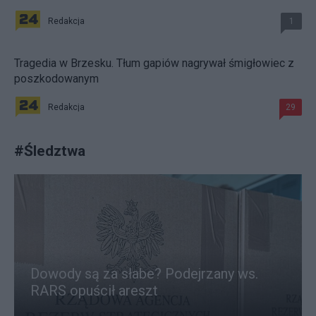
Redakcja
1
Tragedia w Brzesku. Tłum gapiów nagrywał śmigłowiec z
poszkodowanym
Redakcja
29
#
Śledztwa
Dowody są za słabe? Podejrzany ws.
RARS opuścił areszt