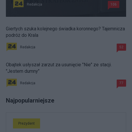
Redakcja
106
Giertych szuka kolejnego świadka koronnego? Tajemnicza
podróż do Krala
Redakcja
52
Obajtek usłyszał zarzut za usunięcie "Nie" ze stacji.
"Jestem dumny"
Redakcja
77
Najpopularniejsze
Prezydent