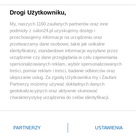
Technologie
Drogi Użytkowniku,
Sport
My, naszych 1160 zaufanych partnerów oraz inne
podmioty z salon24.pl uzyskujemy dostęp i
Społeczeństwo
przechowujemy informacje na urządzeniu oraz
przetwarzamy dane osobowe, takie jak unikalne
Kultura
identyfikatory, standardowe informacje wysyłane przez
urządzenie czy dane przeglądania w celu zapewniania
spersonalizowanych reklam, wybór spersonalizowanych
treści, pomiar reklam i treści, badanie odbiorców oraz
ulepszanie usług. Za zgodą Użytkownika my i Zaufani
X
Facebook
Instagram
Youtube
Partnerzy możemy używać dokładnych danych
geolokalizacyjnych oraz aktywnie skanować
charakterystykę urządzenia do celów identyfikacji.
Web Content Media sp. z o. o. © 2022
Ponieważ cenimy Twoją prywatność, prosimy o zgodę na
korzystanie z tych technologii poprzez kliknięcie
„Akceptuję”. Zgoda jest dobrowolna i zawsze możesz ją
Pomoc
O nas
Praca
Reklama
Kontakt
zmienić/wycofać klikając przycisk ustawień prywatności
PARTNERZY
USTAWIENIA
znajdujący się w lewym dolnym rogu strony
. Niektóre