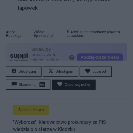
łapówek
Autor:
Źródło:
© Artykuł jest chroniony prawem
Redakcja
Episkopat.pl
autorskim.
Udostępnij
Udostępnij
Lubię to!
Skomentuj
66
Obserwuj notkę
Społeczeństwo
"Wyborcza": Kierownictwo prokuratury za PiS
wiedziało o aferze w Kłodzku