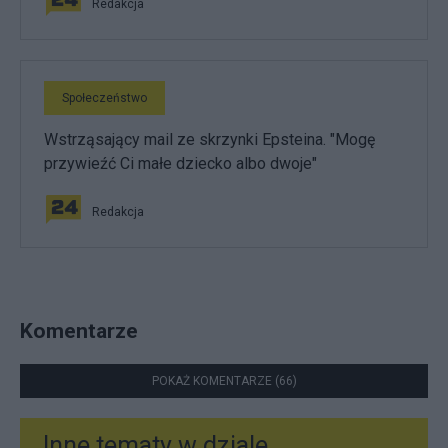
Redakcja
Społeczeństwo
Wstrząsający mail ze skrzynki Epsteina. "Mogę
przywieźć Ci małe dziecko albo dwoje"
Redakcja
Komentarze
POKAŻ KOMENTARZE (66)
Inne tematy w dziale