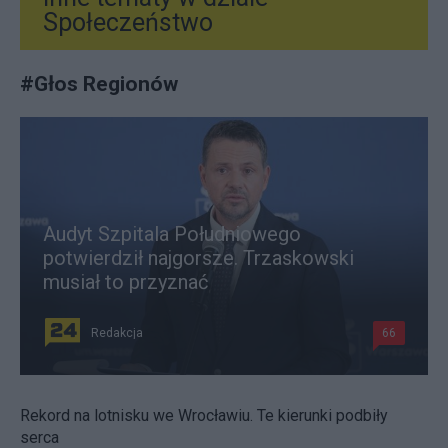
Społeczeństwo
#
Głos Regionów
Audyt Szpitala Południowego
potwierdził najgorsze. Trzaskowski
musiał to przyznać
Redakcja
66
Rekord na lotnisku we Wrocławiu. Te kierunki podbiły
serca