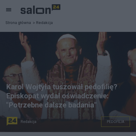
Strona główna
Redakcja
Karol Wojtyła tuszował pedofilię?
Episkopat wydał oświadczenie:
"Potrzebne dalsze badania"
Redakcja
PEDOFILIA
Episkopat wydał oświadczenie w sprawie raportu