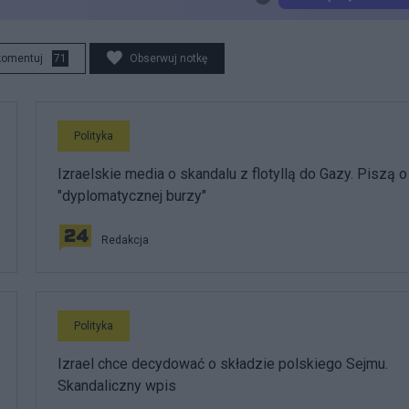
komentuj
71
Obserwuj notkę
Polityka
Izraelskie media o skandalu z flotyllą do Gazy. Piszą o
"dyplomatycznej burzy"
Redakcja
Polityka
Izrael chce decydować o składzie polskiego Sejmu.
Skandaliczny wpis