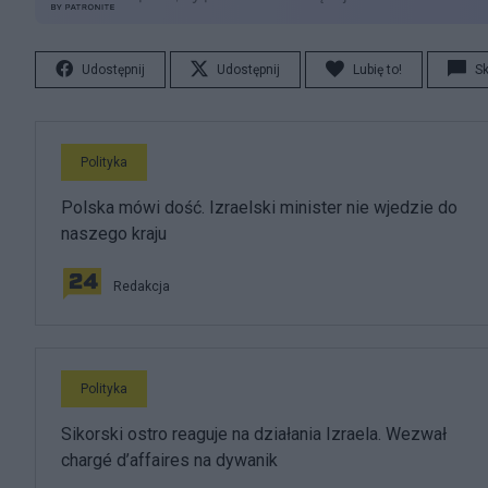
Udostępnij
Udostępnij
Lubię to!
S
Polityka
Polska mówi dość. Izraelski minister nie wjedzie do
naszego kraju
Redakcja
Polityka
Sikorski ostro reaguje na działania Izraela. Wezwał
chargé d’affaires na dywanik