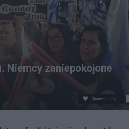
lu. Niemcy zaniepokojone
Obserwuj notkę
 Tel Awiwu i innych miast. Fot. PAP/EPA/ABIR SULTAN