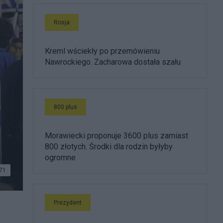
Rosja
Kreml wściekły po przemówieniu
Nawrockiego. Zacharowa dostała szału
800 plus
Morawiecki proponuje 3600 plus zamiast
800 złotych. Środki dla rodzin byłyby
ogromne
71
Prezydent