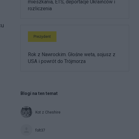
mieszkania, ETS, deportacje Ukraińców i
rozliczenia
cu
Prezydent
Rok z Nawrockim. Głośne weta, sojusz z
USA i powrót do Trójmorza
Blogi na ten temat
Kot z Cheshire
folt37