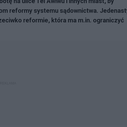
tę na ulice Tel Awiwu i innych miast, by
om reformy systemu sądownictwa. Jedenast
zeciwko reformie, która ma m.in. ograniczyć