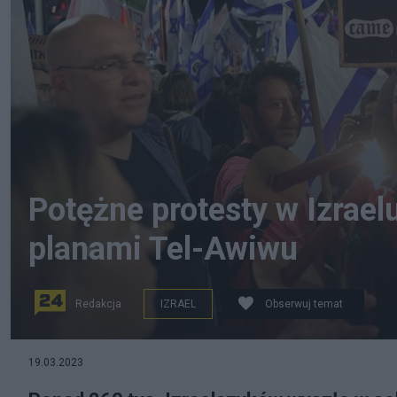
Potężne protesty w Izrae
planami Tel-Awiwu
Redakcja
IZRAEL
Obserwuj temat
Ponad 260 tys. Izraelczyków wyszło w sobotę na ulice
19.03.2023