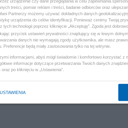
przez urządzenie czy dane przeglądania w celu zapewniania sperson
 z tym w Izraelu trwają gwałtowne protesty.
ych treści, pomiar reklam i treści, badanie odbiorców oraz ulepszan
fani Partnerzy możemy używać dokładnych danych geolokalizacyjn
tykę urządzenia do celów identyfikacji. Ponieważ cenimy Twoją pry
ą pozostanie"
z tych technologii poprzez kliknięcie „Akceptuję”. Zgoda jest dobro
ikając przycisk ustawień prywatności znajdujący się w lewym dolny
 jednocześnie wzmocni parlament i rząd oraz zapewni
etwarzania danych nie wymagają zgody użytkownika, ale masz prawo 
ozycję przed wyjazdem do Niemiec, a w Berlinie odrzuci
. Preferencje będą miały zastosowania tylko na tej witrynie.
szymi informacjami, abyś mógł świadomie i komfortowo korzystać z
gółowe informacje dotyczące przetwarzania Twoich danych znajdzi
Reklama
s
oraz po kliknięciu w „Ustawienia”.
 podkreślił. Dodał, że „niezawisłe sądownictwo nie jest
 co konieczne, aby ten brak równowagi skorygować. (
USTAWIENIA
anjahu. Kompromisową propozycję prezydenta określił ja