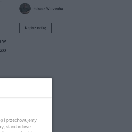
-
Łukasz Warzecha
Napisz notkę
a w
dzo
j,
ęp i przechowujemy
ory, standardowe
 do