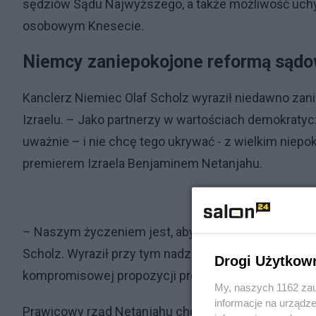
sędziów Sądu Najwyższego, a także możliwość uchy
osobowym Knesecie.
Niemcy zaniepokojone reformą sądo
Kanclerz Niemiec Olaf Scholz wyraził niedawno za
Izraelu. – Jako partnerzy w wartościach demokratycz
uważnie – i nie chcę tego ukrywać - z wielkim niepo
premierem Izraela Benjaminem Netanjahu.
– Naszym życzeniem jest, aby nasz partner w wartośc
Scholz. Wyraził przy tym nadzieję, że „ostatnie sło
Drogi Użytkow
kompromisowej propozycji prezydenta Izraela Icch
My, naszych 1162 zau
informacje na urządze
Prawicowy rząd Netanjahu chce przeforsować kont