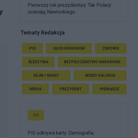
Pierwszy rok prezydentury. Tak Polacy
y
oceniają Nawrockiego
Tematy Redakcja
PIS
GŁOS REGIONÓW
ZDROWIE
ŚLEDZTWA
BEZPIECZEŃSTWO NARODOWE
SEJM I SENAT
WIDEO SALON24
MEDIA
PREZYDENT
PIENIĄDZE
PiS
PiS odkrywa karty. Demografia,