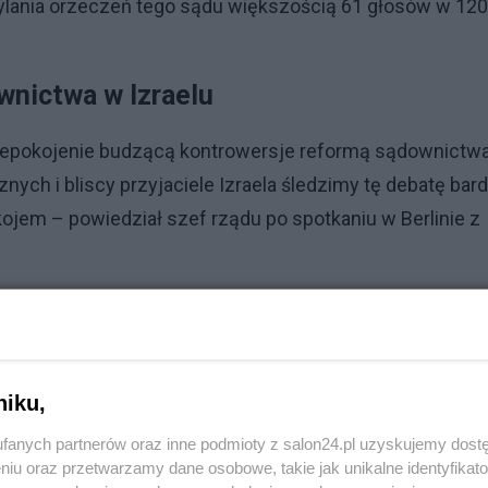
lania orzeczeń tego sądu większością 61 głosów w 120
wnictwa w Izraelu
niepokojenie budzącą kontrowersje reformą sądownictw
nych i bliscy przyjaciele Izraela śledzimy tę debatę bar
kojem – powiedział szef rządu po spotkaniu w Berlinie z
Reklama
iach, Izrael, pozostał liberalną demokracją – podkreślił
wo nie zostało jeszcze powiedziane" w sprawie najnowsze
niku,
aka Hercoga.
fanych partnerów oraz inne podmioty z salon24.pl uzyskujemy dost
niu oraz przetwarzamy dane osobowe, takie jak unikalne identyfikat
rowersyjną reformę w ramach przyspieszonej procedury