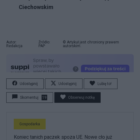
Ciechowskim
Autor:
Źródło:
© Artykuł jest chroniony prawem
Redakcja
PAP
autorskim.
Udostępnij
Udostępnij
Lubię to!
Skomentuj
19
Obserwuj notkę
Gospodarka
Koniec tanich paczek spoza UE. Nowe cło już