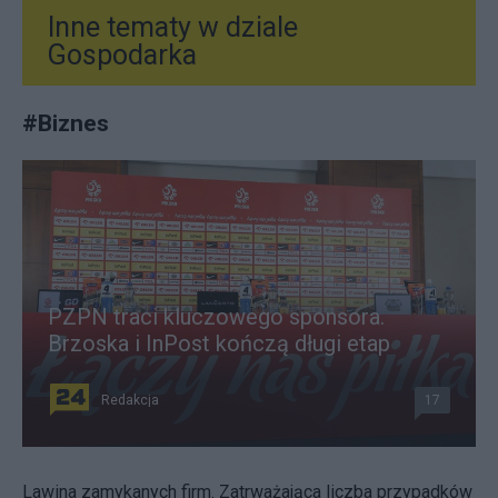
Inne tematy w dziale
Gospodarka
#
Biznes
PZPN traci kluczowego sponsora.
Brzoska i InPost kończą długi etap
Redakcja
17
Lawina zamykanych firm. Zatrważająca liczba przypadków