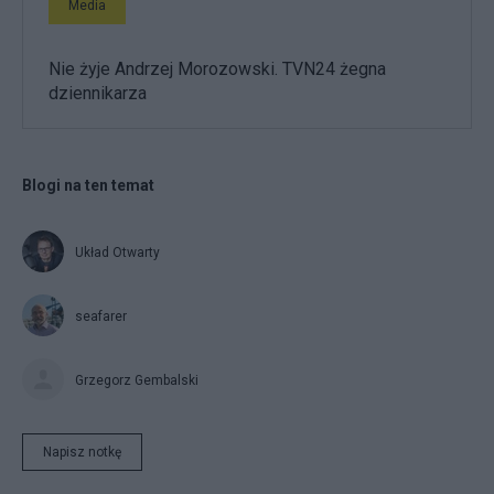
Media
Nie żyje Andrzej Morozowski. TVN24 żegna
dziennikarza
Blogi na ten temat
Układ Otwarty
seafarer
Grzegorz Gembalski
Napisz notkę