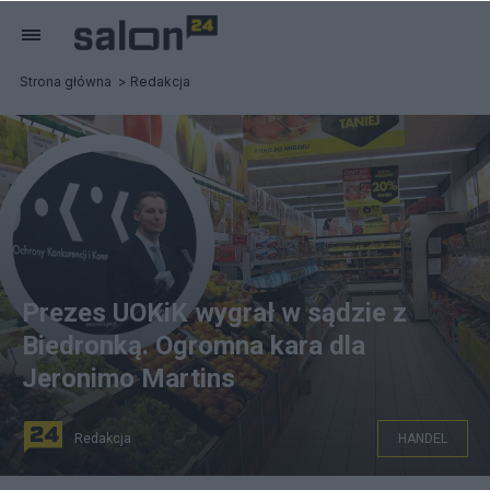
Strona główna
Redakcja
Prezes UOKiK wygrał w sądzie z
Biedronką. Ogromna kara dla
Jeronimo Martins
Redakcja
HANDEL