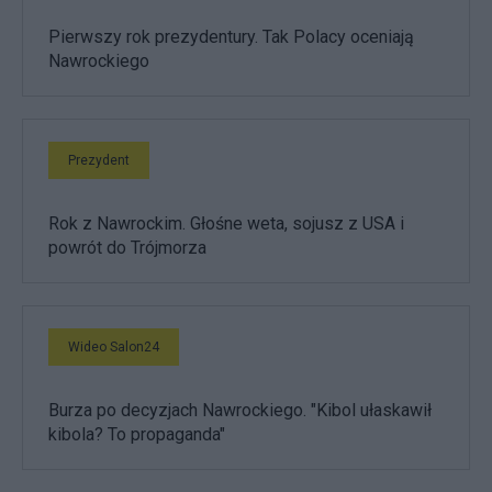
Pierwszy rok prezydentury. Tak Polacy oceniają
Nawrockiego
Prezydent
Rok z Nawrockim. Głośne weta, sojusz z USA i
powrót do Trójmorza
Wideo Salon24
Burza po decyzjach Nawrockiego. "Kibol ułaskawił
kibola? To propaganda"