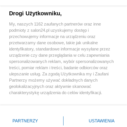
Technologie
Drogi Użytkowniku,
Sport
My, naszych 1162 zaufanych partnerów oraz inne
podmioty z salon24.pl uzyskujemy dostęp i
Społeczeństwo
przechowujemy informacje na urządzeniu oraz
przetwarzamy dane osobowe, takie jak unikalne
Kultura
identyfikatory, standardowe informacje wysyłane przez
urządzenie czy dane przeglądania w celu zapewniania
spersonalizowanych reklam, wybór spersonalizowanych
treści, pomiar reklam i treści, badanie odbiorców oraz
ulepszanie usług. Za zgodą Użytkownika my i Zaufani
X
Facebook
Instagram
Youtube
Partnerzy możemy używać dokładnych danych
geolokalizacyjnych oraz aktywnie skanować
charakterystykę urządzenia do celów identyfikacji.
Web Content Media sp. z o. o. © 2022
Ponieważ cenimy Twoją prywatność, prosimy o zgodę na
korzystanie z tych technologii poprzez kliknięcie
„Akceptuję”. Zgoda jest dobrowolna i zawsze możesz ją
Pomoc
O nas
Praca
Reklama
Kontakt
zmienić/wycofać klikając przycisk ustawień prywatności
PARTNERZY
USTAWIENIA
znajdujący się w lewym dolnym rogu strony
. Niektóre