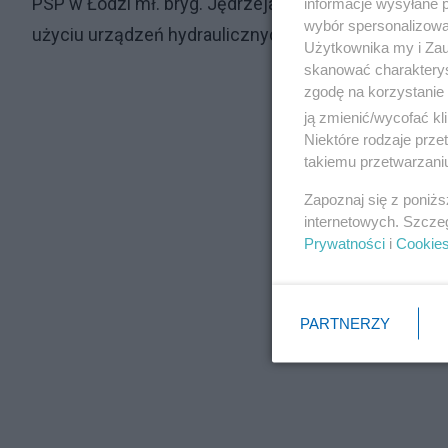
PSP w Łodzi mł. bryg. Jędrzeja Pawlaka wynika, że p
informacje wysyłane 
wybór spersonalizowan
użyciu urządzeń hydraulicznych umożliwić dostęp
Użytkownika my i Zau
skanować charakterys
zgodę na korzystanie 
ją zmienić/wycofać kl
Niektóre rodzaje prz
takiemu przetwarzaniu
Zapoznaj się z poniż
internetowych. Szcze
Prywatności
i
Cookie
PARTNERZY