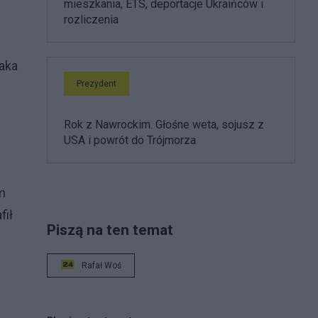
mieszkania, ETS, deportacje Ukraińców i
rozliczenia
aka
Prezydent
Rok z Nawrockim. Głośne weta, sojusz z
USA i powrót do Trójmorza
m
fił
Piszą na ten temat
Rafał Woś