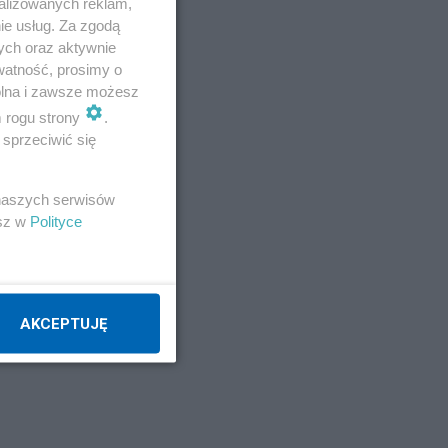
alizowanych reklam,
ie usług. Za zgodą
ych oraz aktywnie
watność, prosimy o
wolna i zawsze możesz
m rogu strony
.
sprzeciwić się
 naszych serwisów
esz w
Polityce
AKCEPTUJĘ