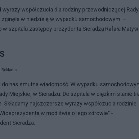
ył wyrazy współczucia dla rodziny przewodniczącej Rady
óra zginęła w niedzielę w wypadku samochodowym. –
w szpitalu zastępcy prezydenta Sieradza Rafała Matysi
iS
Reklama
rła do nas smutna wiadomość. W wypadku samochodowy
 Miejskiej w Sieradzu. Do szpitala w ciężkim stanie tra
za. Składamy najszczersze wyrazy współczucia rodzinie
 Wiceprezydenta w modlitwie o jego zdrowie” -
ent Sieradza.