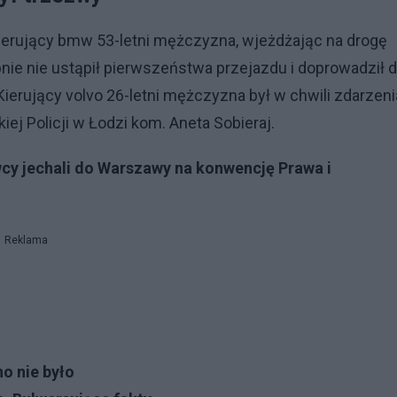
e kierujący bmw 53-letni mężczyzna, wjeżdżając na drogę
ie nie ustąpił pierwszeństwa przejazdu i doprowadził 
erujący volvo 26-letni mężczyzna był w chwili zdarzeni
j Policji w Łodzi kom. Aneta Sobieraj.
y jechali do Warszawy na konwencję Prawa i
Reklama
o nie było