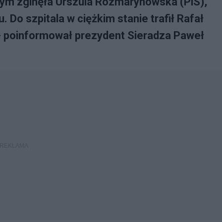
ym zginęła Urszula Rozmarynowska (PiS),
 Do szpitala w ciężkim stanie trafił Rafał
- poinformował prezydent Sieradza Paweł