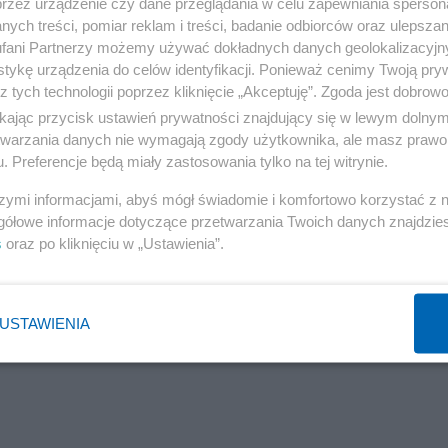
o dotarciu na miejsce zdarzenia strażacy musieli przy
przez urządzenie czy dane przeglądania w celu zapewniania sperson
ych treści, pomiar reklam i treści, badanie odbiorców oraz ulepszan
 do poszkodowanych zakleszczonych w pojeździe.
fani Partnerzy możemy używać dokładnych danych geolokalizacyjn
tykę urządzenia do celów identyfikacji. Ponieważ cenimy Twoją pry
z tych technologii poprzez kliknięcie „Akceptuję”. Zgoda jest dobro
ikając przycisk ustawień prywatności znajdujący się w lewym dolny
etwarzania danych nie wymagają zgody użytkownika, ale masz prawo 
. Preferencje będą miały zastosowania tylko na tej witrynie.
szymi informacjami, abyś mógł świadomie i komfortowo korzystać z
gółowe informacje dotyczące przetwarzania Twoich danych znajdzi
s
oraz po kliknięciu w „Ustawienia”.
USTAWIENIA