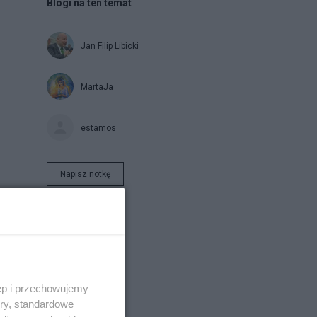
Blogi na ten temat
Jan Filip Libicki
MartaJa
estamos
Napisz notkę
ęp i przechowujemy
KW
ory, standardowe