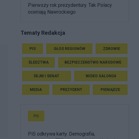
Pierwszy rok prezydentury. Tak Polacy
oceniają Nawrockiego
Tematy Redakcja
PIS
GŁOS REGIONÓW
ZDROWIE
ŚLEDZTWA
BEZPIECZEŃSTWO NARODOWE
SEJM I SENAT
WIDEO SALON24
MEDIA
PREZYDENT
PIENIĄDZE
PiS
PiS odkrywa karty. Demografia,