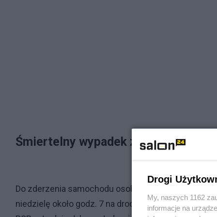
Śmiertelny wypadek z udziałem polit
Drogi Użytkow
Do zderzenia samochodu osobowego, którym podróż
My, naszych 1162 zau
niedzielę około godz. 7 na drodze krajowej nr 74 w 
informacje na urządze