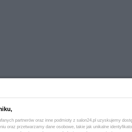
yk PiS
Reklama
niku,
owali sieradzcy samorządowcy, z ciężarówką doszło w
fanych partnerów oraz inne podmioty z salon24.pl uzyskujemy dost
Wincentowie (gm. Rusiec). Z relacji rzecznika rzecznika 
niu oraz przetwarzamy dane osobowe, takie jak unikalne identyfikat