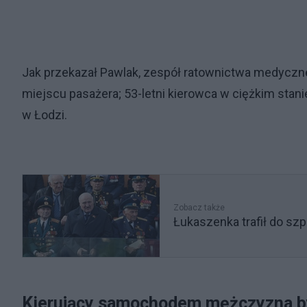
Jak przekazał Pawlak, zespół ratownictwa medyczneg
miejscu pasażera; 53-letni kierowca w ciężkim sta
w Łodzi.
Zobacz także
Łukaszenka trafił do szp
Kierujący samochodem mężczyzna b