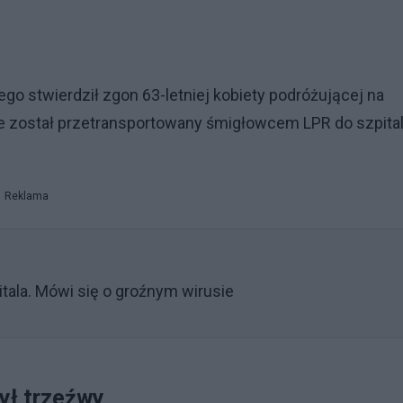
o stwierdził zgon 63-letniej kobiety podróżującej na
nie został przetransportowany śmigłowcem LPR do szpita
Reklama
itala. Mówi się o groźnym wirusie
ył trzeźwy