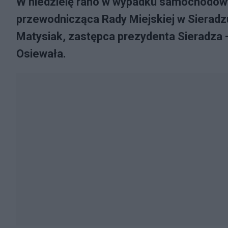
W niedzielę rano w wypadku samochodow
przewodnicząca Rady Miejskiej w Sieradzu.
Matysiak, zastępca prezydenta Sieradza 
Osiewała.