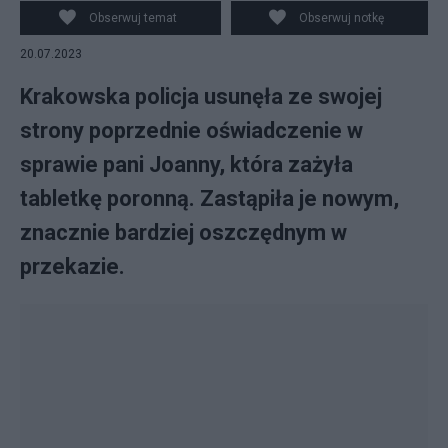
strony. Fot. PAP/Darek Delmanowicz/TVN24/Canva
Obserwuj temat
Obserwuj notkę
20.07.2023
Krakowska policja usunęła ze swojej
strony poprzednie oświadczenie w
sprawie pani Joanny, która zażyła
tabletkę poronną. Zastąpiła je nowym,
znacznie bardziej oszczędnym w
przekazie.