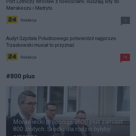
Port Lotniczy Wrocław z nowościami. Ruszają loty do
Marrakeszu i Madrytu
Redakcja
1
Audyt Szpitala Południowego potwierdził najgorsze.
Trzaskowski musiał to przyznać
Redakcja
79
#
800 plus
Morawiecki proponuje 3600 plus zamiast
800 złotych. Środki dla rodzin byłyby