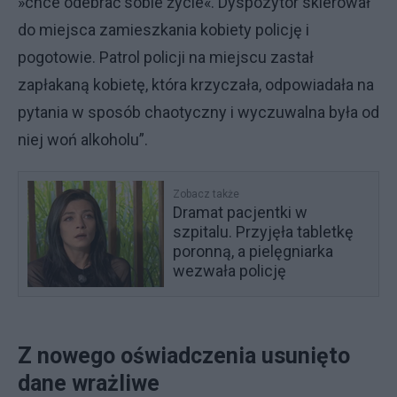
»chce odebrać sobie życie«. Dyspozytor skierował
do miejsca zamieszkania kobiety policję i
pogotowie. Patrol policji na miejscu zastał
zapłakaną kobietę, która krzyczała, odpowiadała na
pytania w sposób chaotyczny i wyczuwalna była od
niej woń alkoholu”.
Zobacz także
Dramat pacjentki w
szpitalu. Przyjęła tabletkę
poronną, a pielęgniarka
wezwała policję
Z nowego oświadczenia usunięto
dane wrażliwe