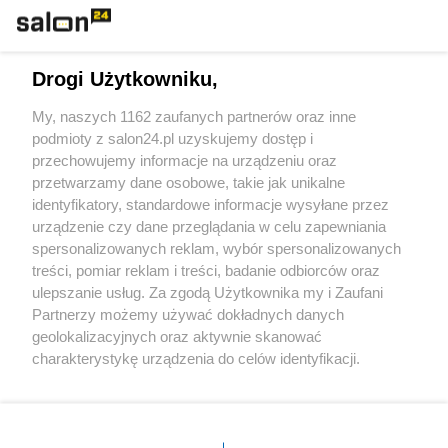
Technologie
Drogi Użytkowniku,
Sport
My, naszych 1162 zaufanych partnerów oraz inne
podmioty z salon24.pl uzyskujemy dostęp i
Społeczeństwo
przechowujemy informacje na urządzeniu oraz
przetwarzamy dane osobowe, takie jak unikalne
Kultura
identyfikatory, standardowe informacje wysyłane przez
urządzenie czy dane przeglądania w celu zapewniania
spersonalizowanych reklam, wybór spersonalizowanych
treści, pomiar reklam i treści, badanie odbiorców oraz
ulepszanie usług. Za zgodą Użytkownika my i Zaufani
X
Facebook
Instagram
Youtube
Partnerzy możemy używać dokładnych danych
geolokalizacyjnych oraz aktywnie skanować
charakterystykę urządzenia do celów identyfikacji.
Web Content Media sp. z o. o. © 2022
Ponieważ cenimy Twoją prywatność, prosimy o zgodę na
korzystanie z tych technologii poprzez kliknięcie
„Akceptuję”. Zgoda jest dobrowolna i zawsze możesz ją
Pomoc
O nas
Praca
Reklama
Kontakt
zmienić/wycofać klikając przycisk ustawień prywatności