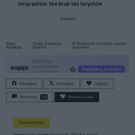
imigrantów. Nie brak też turystów
Reklama
Autor:
Źródło: Gazeta.pl,
© Artykuł jest chroniony prawem
Redakcja
Salon24
autorskim.
Udostępnij
Udostępnij
Lubię to!
Skomentuj
165
Obserwuj notkę
Społeczeństwo