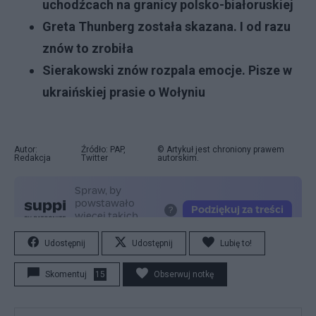
uchodźcach na granicy polsko-białoruskiej
Greta Thunberg została skazana. I od razu
znów to zrobiła
Sierakowski znów rozpala emocje. Pisze w
ukraińskiej prasie o Wołyniu
Autor:
Źródło: PAP,
© Artykuł jest chroniony prawem
Redakcja
Twitter
autorskim.
Udostępnij
Udostępnij
Lubię to!
Skomentuj
15
Obserwuj notkę