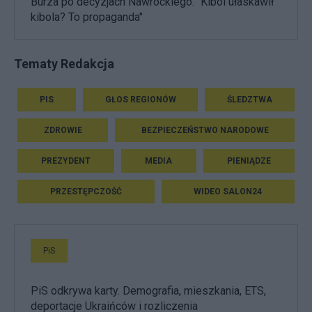
Burza po decyzjach Nawrockiego. "Kibol ułaskawił
kibola? To propaganda"
Tematy Redakcja
PIS
GŁOS REGIONÓW
ŚLEDZTWA
ZDROWIE
BEZPIECZEŃSTWO NARODOWE
PREZYDENT
MEDIA
PIENIĄDZE
PRZESTĘPCZOŚĆ
WIDEO SALON24
PiS
PiS odkrywa karty. Demografia, mieszkania, ETS,
deportacje Ukraińców i rozliczenia