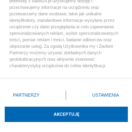
podmioty z salon24.pl uzyskujemy dostęp i
przechowujemy informacje na urządzeniu oraz
Rozmaitości
przetwarzamy dane osobowe, takie jak unikalne
identyfikatory, standardowe informacje wysyłane przez
Technologie
urządzenie czy dane przeglądania w celu zapewniania
spersonalizowanych reklam, wybór spersonalizowanych
treści, pomiar reklam i treści, badanie odbiorców oraz
Sport
ulepszanie usług. Za zgodą Użytkownika my i Zaufani
Partnerzy możemy używać dokładnych danych
Społeczeństwo
geolokalizacyjnych oraz aktywnie skanować
charakterystykę urządzenia do celów identyfikacji.
Ponieważ cenimy Twoją prywatność, prosimy o zgodę na
Kultura
korzystanie z tych technologii poprzez kliknięcie
„Akceptuję”. Zgoda jest dobrowolna i zawsze możesz ją
zmienić/wycofać klikając przycisk ustawień prywatności
PARTNERZY
USTAWIENIA
znajdujący się w lewym dolnym rogu strony
. Niektóre
X
Facebook
Instagram
Youtube
rodzaje przetwarzania danych nie wymagają zgody
użytkownika, ale masz prawo sprzeciwić się takiemu
AKCEPTUJĘ
przetwarzaniu. Preferencje będą miały zastosowania tylko
Web Content Media sp. z o. o. © 2022
na tej witrynie.