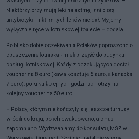
własnych przyborów higienicznych czy leków. –
Niektórzy przyjmują leki na astmę, inni biorą
antybiotyki - nikt im tych leków nie dał. Myjemy
wyłącznie ręce w lotniskowej toalecie – dodała.
Po blisko dobie oczekiwania Polaków poproszono o
opuszczenie lotniska - mieli przejść do budynku
obsługi lotniskowej. Każdy z oczekujących dostał
voucher na 8 euro (kawa kosztuje 5 euro, a kanapka
7 euro), po kilku kolejnych godzinach otrzymali
kolejny voucher na 50 euro.
– Polacy, którym nie kończyły się jeszcze turnusy
wrócili do kraju, bo ich ewakuowano, a o nas
zapomniano. Wydzwaniamy do konsulatu, MSZ w
Warszawie, biura podróży i nic, nadal nie wiemy