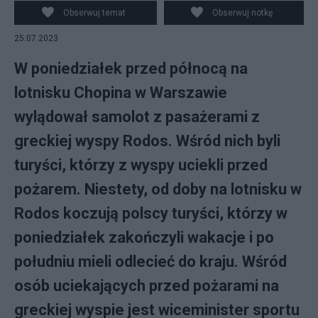
PAP/EPA/DAMIANIDIS LEFTERIS / Canva
Obserwuj temat
Obserwuj notkę
25.07.2023
W poniedziałek przed północą na
lotnisku Chopina w Warszawie
wylądował samolot z pasażerami z
greckiej wyspy Rodos. Wśród nich byli
turyści, którzy z wyspy uciekli przed
pożarem. Niestety, od doby na lotnisku w
Rodos koczują polscy turyści, którzy w
poniedziałek zakończyli wakacje i po
południu mieli odlecieć do kraju. Wśród
osób uciekających przed pożarami na
greckiej wyspie jest wiceminister sportu