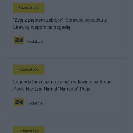
Rozmaitości
"Żyję z piętnem zabójcy". Sprawca wypadku z
Litewką wspomina tragedię
Redakcja
Rozmaitości
Legenda himalaizmu zginęła w lawinie na Broad
Peak. Nie żyje Nirmal "Nimsdai” Purja
Redakcja
Rozmaitości