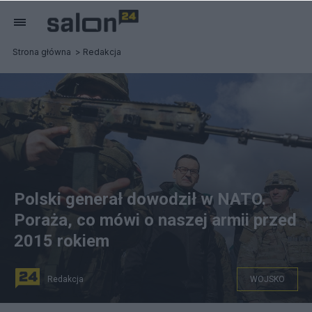
Strona główna
Redakcja
Polski generał dowodził w NATO.
Poraża, co mówi o naszej armii przed
2015 rokiem
Redakcja
WOJSKO
Generał Samol: Obecnie podjęto decyzję o rozbudowie