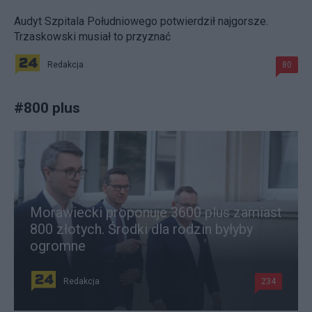
Audyt Szpitala Południowego potwierdził najgorsze.
Trzaskowski musiał to przyznać
Redakcja
80
#
800 plus
Morawiecki proponuje 3600 plus zamiast
800 złotych. Środki dla rodzin byłyby
ogromne
Redakcja
234