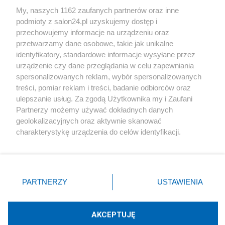
My, naszych 1162 zaufanych partnerów oraz inne
podmioty z salon24.pl uzyskujemy dostęp i
Społeczeństwo
przechowujemy informacje na urządzeniu oraz
przetwarzamy dane osobowe, takie jak unikalne
Kultura
identyfikatory, standardowe informacje wysyłane przez
urządzenie czy dane przeglądania w celu zapewniania
spersonalizowanych reklam, wybór spersonalizowanych
treści, pomiar reklam i treści, badanie odbiorców oraz
ulepszanie usług. Za zgodą Użytkownika my i Zaufani
X
Facebook
Instagram
Youtube
Partnerzy możemy używać dokładnych danych
geolokalizacyjnych oraz aktywnie skanować
charakterystykę urządzenia do celów identyfikacji.
Web Content Media sp. z o. o. © 2022
Ponieważ cenimy Twoją prywatność, prosimy o zgodę na
korzystanie z tych technologii poprzez kliknięcie
„Akceptuję”. Zgoda jest dobrowolna i zawsze możesz ją
Pomoc
O nas
Praca
Reklama
Kontakt
zmienić/wycofać klikając przycisk ustawień prywatności
PARTNERZY
USTAWIENIA
znajdujący się w lewym dolnym rogu strony
. Niektóre
rodzaje przetwarzania danych nie wymagają zgody
użytkownika, ale masz prawo sprzeciwić się takiemu
AKCEPTUJĘ
przetwarzaniu. Preferencje będą miały zastosowania tylko