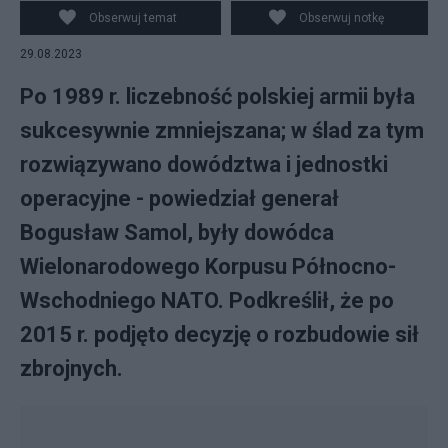
sił zbrojnych. Fot. Flickr/premierrp
Obserwuj temat
Obserwuj notkę
29.08.2023
Po 1989 r. liczebność polskiej armii była
sukcesywnie zmniejszana; w ślad za tym
rozwiązywano dowództwa i jednostki
operacyjne - powiedział generał
Bogusław Samol, były dowódca
Wielonarodowego Korpusu Północno-
Wschodniego NATO. Podkreślił, że po
2015 r. podjęto decyzję o rozbudowie sił
zbrojnych.