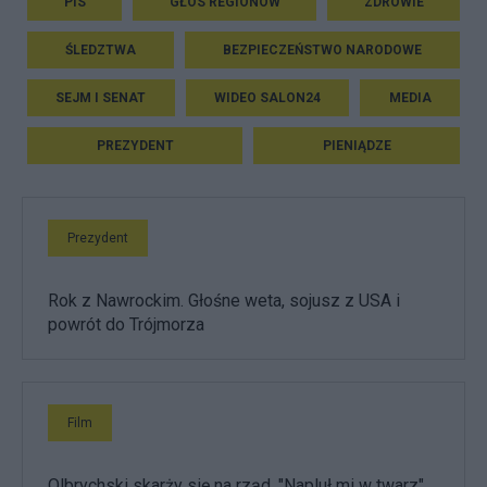
PIS
GŁOS REGIONÓW
ZDROWIE
ŚLEDZTWA
BEZPIECZEŃSTWO NARODOWE
SEJM I SENAT
WIDEO SALON24
MEDIA
PREZYDENT
PIENIĄDZE
Prezydent
Rok z Nawrockim. Głośne weta, sojusz z USA i
powrót do Trójmorza
Film
Olbrychski skarży się na rząd. "Napluł mi w twarz",