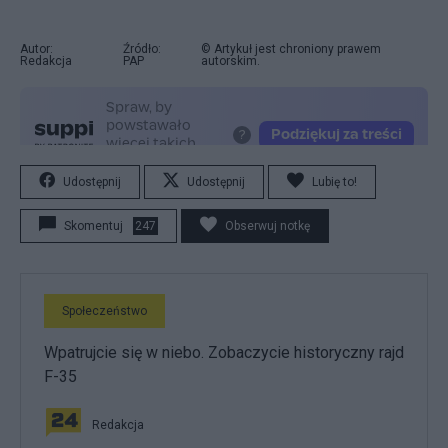
Autor:
Źródło:
© Artykuł jest chroniony prawem
Redakcja
PAP
autorskim.
Udostępnij
Udostępnij
Lubię to!
Skomentuj
247
Obserwuj notkę
Społeczeństwo
Wpatrujcie się w niebo. Zobaczycie historyczny rajd
F-35
Redakcja