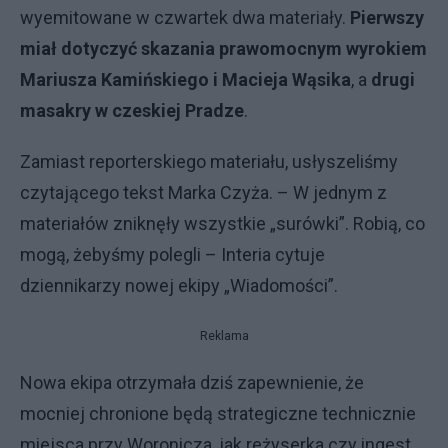
wyemitowane w czwartek dwa materiały.
Pierwszy
miał dotyczyć skazania prawomocnym wyrokiem
Mariusza Kamińskiego i Macieja Wąsika
, a
drugi
masakry w czeskiej Pradze
.
Zamiast reporterskiego materiału, usłyszeliśmy
czytającego tekst Marka Czyża. – W jednym z
materiałów zniknęły wszystkie „surówki”. Robią, co
mogą, żebyśmy polegli – Interia cytuje
dziennikarzy nowej ekipy „Wiadomości”.
Reklama
Nowa ekipa otrzymała dziś zapewnienie, że
mocniej chronione będą strategiczne technicznie
miejsca przy Woronicza, jak reżyserka czy ingest