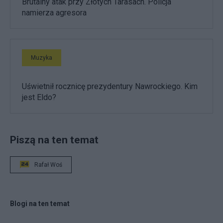
Brutalny atak przy Złotych Tarasach. Policja
namierza agresora
Muzyka
Uświetnił rocznicę prezydentury Nawrockiego. Kim
jest Eldo?
Piszą na ten temat
Rafał Woś
Blogi na ten temat