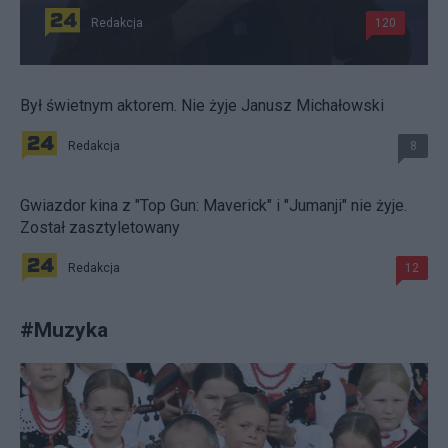
Redakcja
120
Był świetnym aktorem. Nie żyje Janusz Michałowski
Redakcja
8
Gwiazdor kina z "Top Gun: Maverick" i "Jumanji" nie żyje.
Został zasztyletowany
Redakcja
12
#
Muzyka