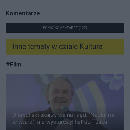
Komentarze
POKAŻ KOMENTARZE (127)
Inne tematy w dziale
Kultura
#
Film
Olbrychski skarży się na rząd. "Napluł mi
w twarz", ale wystarczył list do Tuska