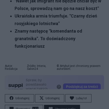
"Nawet jak imigrant nie będzie chciał być w
Polsce, sprowadzą nam go na nasz koszt"
Ukraińska armia triumfuje. "Czarny dzień
rosyjskiego lotnictwa"
Znamy następcę "komendanta od
granatnika". To doświadczony
funkcjonariusz
Autor:
Źródło: Interia,
© Artykuł jest chroniony prawem
Redakcja
Salon24
autorskim.
Udostępnij
Udostępnij
Lubię to!