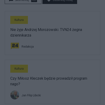
Skomentuj
127
Obserwuj notkę
Kultura
Nie żyje Andrzej Morozowski. TVN24 żegna
dziennikarza
Redakcja
Kultura
Czy Miłosz Kłeczek będzie prowadził program
nago?
Jan Filip Libicki