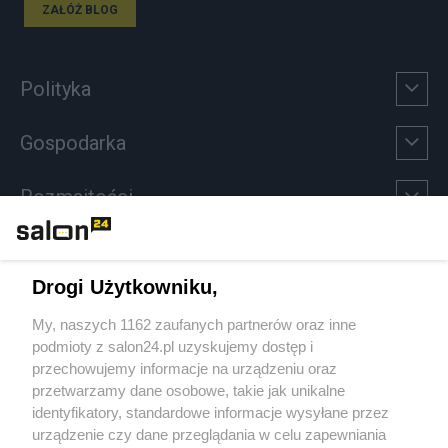
ZAŁÓŻ BLOG
Polityka
Gospodarka
Rozmaitości
Technologie
Drogi Użytkowniku,
Sport
My, naszych 1162 zaufanych partnerów oraz inne
podmioty z salon24.pl uzyskujemy dostęp i
Społeczeństwo
przechowujemy informacje na urządzeniu oraz
przetwarzamy dane osobowe, takie jak unikalne
Kultura
identyfikatory, standardowe informacje wysyłane przez
urządzenie czy dane przeglądania w celu zapewniania