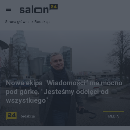
Strona główna
Redakcja
Nowa ekipa "Wiadomości" ma mocno
pod górkę. "Jesteśmy odcięci od
wszystkiego"
Redakcja
MEDIA
Marek Czyż. Fot. PAP/Leszek Szymański