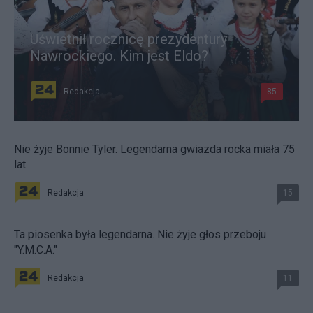
Uświetnił rocznicę prezydentury
Nawrockiego. Kim jest Eldo?
Redakcja
85
Nie żyje Bonnie Tyler. Legendarna gwiazda rocka miała 75
lat
Redakcja
15
Ta piosenka była legendarna. Nie żyje głos przeboju
"Y.M.C.A."
Redakcja
11