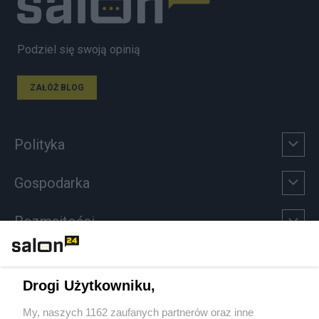
Podziel się swoją opinią
ZAŁÓŻ BLOG
Polityka
Gospodarka
Rozmaitości
Technologie
Drogi Użytkowniku,
Sport
My, naszych 1162 zaufanych partnerów oraz inne