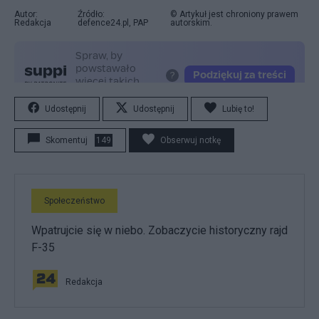
Autor:
Źródło:
© Artykuł jest chroniony prawem
Redakcja
defence24.pl, PAP
autorskim.
Udostępnij
Udostępnij
Lubię to!
Skomentuj
149
Obserwuj notkę
Społeczeństwo
Wpatrujcie się w niebo. Zobaczycie historyczny rajd
F-35
Redakcja