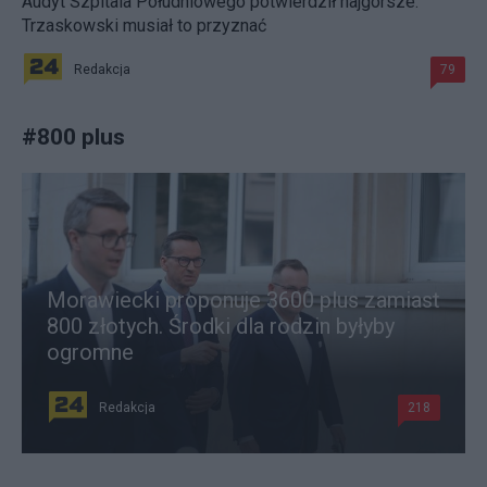
Audyt Szpitala Południowego potwierdził najgorsze.
Trzaskowski musiał to przyznać
Redakcja
79
#
800 plus
Morawiecki proponuje 3600 plus zamiast
800 złotych. Środki dla rodzin byłyby
ogromne
Redakcja
218