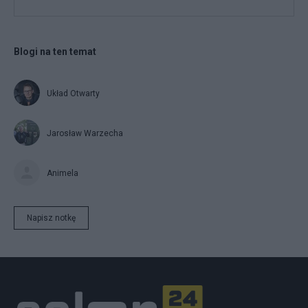
Blogi na ten temat
Układ Otwarty
Jarosław Warzecha
Animela
Napisz notkę