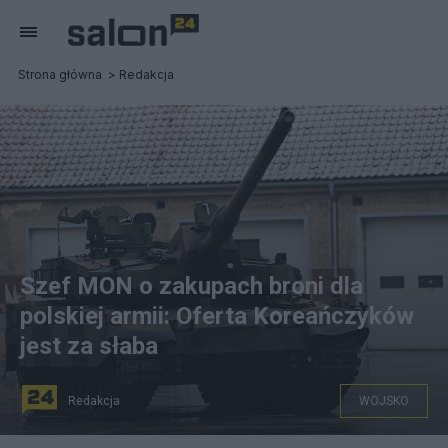
Strona główna
Redakcja
Szef MON o zakupach broni dla
polskiej armii: Oferta Koreańczyków
jest za słaba
Redakcja
WOJSKO
K2, fot. MON