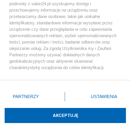
podmioty z salon24.pl uzyskujemy dostęp i
Społeczeństwo
przechowujemy informacje na urządzeniu oraz
przetwarzamy dane osobowe, takie jak unikalne
Kultura
identyfikatory, standardowe informacje wysyłane przez
urządzenie czy dane przeglądania w celu zapewniania
spersonalizowanych reklam, wybór spersonalizowanych
treści, pomiar reklam i treści, badanie odbiorców oraz
ulepszanie usług. Za zgodą Użytkownika my i Zaufani
X
Facebook
Instagram
Youtube
Partnerzy możemy używać dokładnych danych
geolokalizacyjnych oraz aktywnie skanować
charakterystykę urządzenia do celów identyfikacji.
Web Content Media sp. z o. o. © 2022
Ponieważ cenimy Twoją prywatność, prosimy o zgodę na
korzystanie z tych technologii poprzez kliknięcie
„Akceptuję”. Zgoda jest dobrowolna i zawsze możesz ją
Pomoc
O nas
Praca
Reklama
Kontakt
zmienić/wycofać klikając przycisk ustawień prywatności
PARTNERZY
USTAWIENIA
znajdujący się w lewym dolnym rogu strony
. Niektóre
rodzaje przetwarzania danych nie wymagają zgody
użytkownika, ale masz prawo sprzeciwić się takiemu
AKCEPTUJĘ
przetwarzaniu. Preferencje będą miały zastosowania tylko
Technologię dostarcza:
W3media.pl
na tej witrynie.