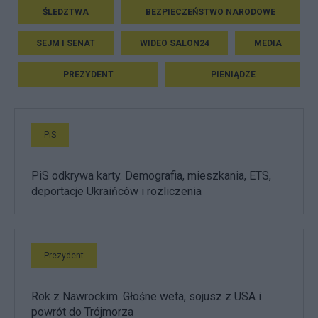
ŚLEDZTWA
BEZPIECZEŃSTWO NARODOWE
SEJM I SENAT
WIDEO SALON24
MEDIA
PREZYDENT
PIENIĄDZE
PiS
PiS odkrywa karty. Demografia, mieszkania, ETS,
deportacje Ukraińców i rozliczenia
Prezydent
Rok z Nawrockim. Głośne weta, sojusz z USA i
powrót do Trójmorza