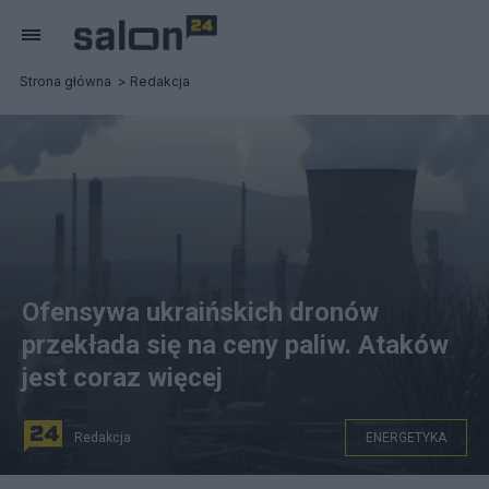
Strona główna
Redakcja
Ofensywa ukraińskich dronów
przekłada się na ceny paliw. Ataków
jest coraz więcej
Redakcja
ENERGETYKA
na zdjęciu: rafineria ropy naftowej. fot. John, CC BY-SA