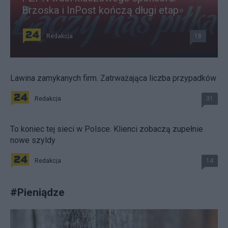
Brzoska i InPost kończą długi etap
Redakcja
18
Lawina zamykanych firm. Zatrważająca liczba przypadków
Redakcja
31
To koniec tej sieci w Polsce. Klienci zobaczą zupełnie
nowe szyldy
Redakcja
14
#
Pieniądze