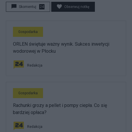
Skomentuj
24
Obserwuj notkę
Gospodarka
ORLEN świętuje ważny wynik. Sukces inwetycji
wodorowej w Płocku
Redakcja
Gospodarka
Rachunki grozy a pellet i pompy ciepła. Co się
bardziej opłaca?
Redakcja