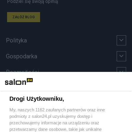
Podziel się swoją opinią
ZAŁÓŻ BLOG
Polityka
Gospodarka
Rozmaitości
Technologie
Drogi Użytkowniku,
Sport
My, naszych 1162 zaufanych partnerów oraz inne
podmioty z salon24.pl uzyskujemy dostęp i
Społeczeństwo
przechowujemy informacje na urządzeniu oraz
przetwarzamy dane osobowe, takie jak unikalne