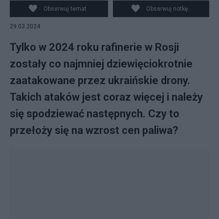
3.0, Wikimedia Commons
Obserwuj temat
Obserwuj notkę
29.03.2024
Tylko w 2024 roku rafinerie w Rosji
zostały co najmniej dziewięciokrotnie
zaatakowane przez ukraińskie drony.
Takich ataków jest coraz więcej i należy
się spodziewać następnych. Czy to
przełoży się na wzrost cen paliwa?