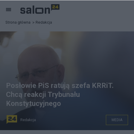
Strona główna
Redakcja
Posłowie PiS ratują szefa KRRiT.
Chcą reakcji Trybunału
Konstytucyjnego
Redakcja
MEDIA
Posłowie PiS ratują Macieja Świrskiego. Fot.