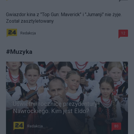
Gwiazdor kina z "Top Gun: Maverick" i "Jumanji" nie żyje.
Został zasztyletowany
Redakcja
12
#
Muzyka
Uświetnił rocznicę prezydentury
Nawrockiego. Kim jest Eldo?
Redakcja
80