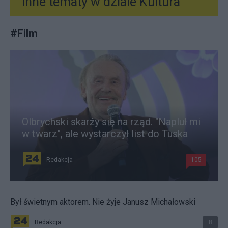
Inne tematy w dziale
Kultura
#
Film
Olbrychski skarży się na rząd. "Napluł mi
w twarz", ale wystarczył list do Tuska
Redakcja
105
Był świetnym aktorem. Nie żyje Janusz Michałowski
Redakcja
8