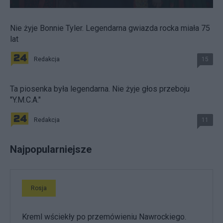
Nie żyje Bonnie Tyler. Legendarna gwiazda rocka miała 75
lat
Redakcja
15
Ta piosenka była legendarna. Nie żyje głos przeboju
"Y.M.C.A."
Redakcja
11
Najpopularniejsze
Rosja
Kreml wściekły po przemówieniu Nawrockiego.