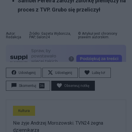
Samuel Pereira założył zbiórkę pieniędzy na
proces z TVP. Grubo się przeliczył
Autor:
Źródło: Gazeta Wyborcza,
© Artykuł jest chroniony
Redakcja
PAP, Salon24
prawem autorskim.
Udostępnij
Udostępnij
Lubię to!
Skomentuj
36
Obserwuj notkę
Kultura
Nie żyje Andrzej Morozowski. TVN24 żegna
dziennikarza