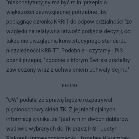
"niekonstytucyjny ma być m.in. przepis o
większości bezwzględnej potrzebnej, by
pociągnąć członka KRRiT do odpowiedzialności 'ze
względu na relatywną łatwość podjęcia decyzji, co
także nie uwzględnia konstytucyjnego standardu
niezależności KRRiT'". Podobnie - czytamy - PiS
ocenił przepis, "zgodnie z którym Świrski zostałby
zawieszony wraz z uchwaleniem uchwały Sejmu".
Reklama
"GW" podała, że sprawę będzie rozpatrywał
pięcioosobowy skład TK. Z jej nieoficjalnych
informacji wynika, że "jest w nim dwóch dublerów
wadliwie wybranych do TK przez PiS - Justyn
Piskorski (przewodniczący) i Jarosław Wyrembak