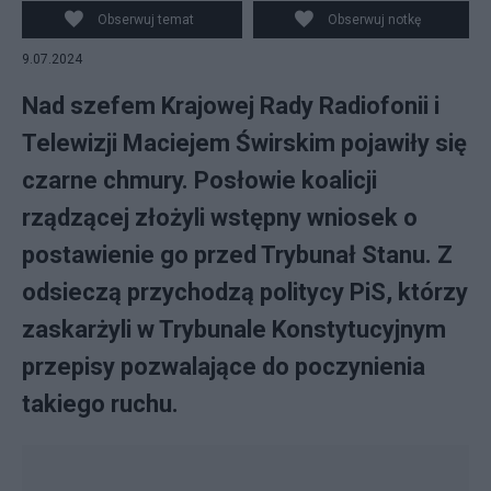
PAP/Leszek Szymański
Obserwuj temat
Obserwuj notkę
9.07.2024
Nad szefem Krajowej Rady Radiofonii i
Telewizji Maciejem Świrskim pojawiły się
czarne chmury. Posłowie koalicji
rządzącej złożyli wstępny wniosek o
postawienie go przed Trybunał Stanu. Z
odsieczą przychodzą politycy PiS, którzy
zaskarżyli w Trybunale Konstytucyjnym
przepisy pozwalające do poczynienia
takiego ruchu.