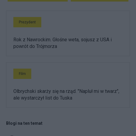
Prezydent
Rok z Nawrockim. Głośne weta, sojusz z USA i
powrót do Trójmorza
Film
Olbrychski skarży się na rząd. "Napluł mi w twarz",
ale wystarczył list do Tuska
Blogi na ten temat