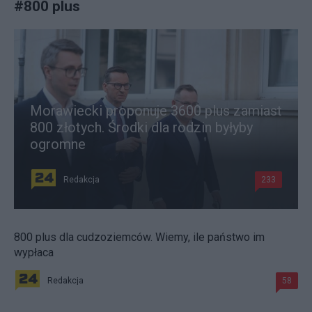
#
800 plus
Morawiecki proponuje 3600 plus zamiast
800 złotych. Środki dla rodzin byłyby
ogromne
Redakcja
233
800 plus dla cudzoziemców. Wiemy, ile państwo im
wypłaca
Redakcja
58