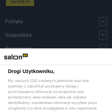
ZAŁÓŻ BLOG
Polityka
Gospodarka
Rozmaitości
Technologie
Drogi Użytkowniku,
Sport
My, naszych 1162 zaufanych partnerów oraz inne
podmioty z salon24.pl uzyskujemy dostęp i
Społeczeństwo
przechowujemy informacje na urządzeniu oraz
przetwarzamy dane osobowe, takie jak unikalne
Kultura
identyfikatory, standardowe informacje wysyłane przez
urządzenie czy dane przeglądania w celu zapewniania