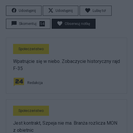
Udostępnij
Udostępnij
Lubię to!
Skomentuj
54
Obserwuj notkę
Społeczeństwo
Wpatrujcie się w niebo. Zobaczycie historyczny rajd
F-35
Redakcja
Społeczeństwo
Jest kontrakt, Szpeja nie ma. Branża rozlicza MON
z obietnic