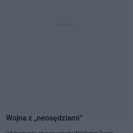
Wojna z „neosędziami”