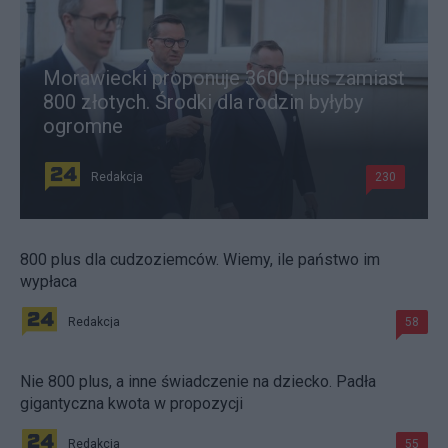
Morawiecki proponuje 3600 plus zamiast
800 złotych. Środki dla rodzin byłyby
ogromne
Redakcja
230
800 plus dla cudzoziemców. Wiemy, ile państwo im
wypłaca
Redakcja
58
Nie 800 plus, a inne świadczenie na dziecko. Padła
gigantyczna kwota w propozycji
Redakcja
55