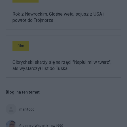
Rok z Nawrockim. Głośne weta, sojusz z USA i
powrót do Trójmorza
Film
Olbrychski skarży się na rząd. "Napluł mi w twarz",
ale wystarczył list do Tuska
Blogi na ten temat
manitooo
Grzegorz Wszołek - gw1990