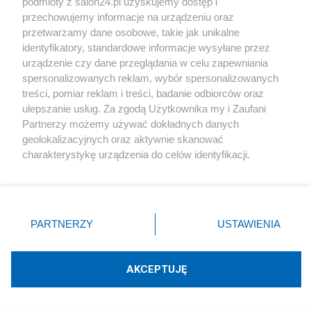
Polityka
podmioty z salon24.pl uzyskujemy dostęp i
przechowujemy informacje na urządzeniu oraz
przetwarzamy dane osobowe, takie jak unikalne
Gospodarka
identyfikatory, standardowe informacje wysyłane przez
urządzenie czy dane przeglądania w celu zapewniania
Rozmaitości
spersonalizowanych reklam, wybór spersonalizowanych
treści, pomiar reklam i treści, badanie odbiorców oraz
ulepszanie usług. Za zgodą Użytkownika my i Zaufani
Technologie
Partnerzy możemy używać dokładnych danych
geolokalizacyjnych oraz aktywnie skanować
Sport
charakterystykę urządzenia do celów identyfikacji.
Ponieważ cenimy Twoją prywatność, prosimy o zgodę na
korzystanie z tych technologii poprzez kliknięcie
Społeczeństwo
„Akceptuję”. Zgoda jest dobrowolna i zawsze możesz ją
zmienić/wycofać klikając przycisk ustawień prywatności
PARTNERZY
USTAWIENIA
Kultura
znajdujący się w lewym dolnym rogu strony
. Niektóre
rodzaje przetwarzania danych nie wymagają zgody
użytkownika, ale masz prawo sprzeciwić się takiemu
AKCEPTUJĘ
przetwarzaniu. Preferencje będą miały zastosowania tylko
na tej witrynie.
X
Facebook
Instagram
Youtube