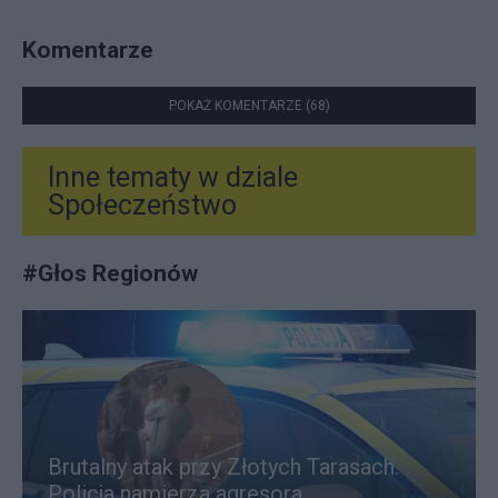
Komentarze
POKAŻ KOMENTARZE (68)
Inne tematy w dziale
Społeczeństwo
#
Głos Regionów
Brutalny atak przy Złotych Tarasach.
Policja namierza agresora