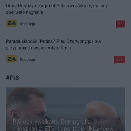
Drugi Prigożyn. Zagroził Putinowi atakiem, miliony
obejrzało nagranie
Redakcja
78
Parada słabości Putina? Plac Czerwony już nie
przypomina dawnej potęgi Rosji
Redakcja
206
#
PiS
PiS odkrywa karty. Demografia,
mieszkania, ETS, deportacje Ukraińców i