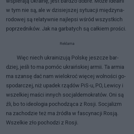
wspie­ra­ją Ukra­inę, je­st bar­dzo do­bre. Mo­że ide­al­ni
w tym nie są, ale w dzi­siej­szej sy­tu­acji mię­dzy­na­
ro­do­wej są re­la­tyw­nie naj­lep­si wśród wszyst­ki­ch
po­przed­ni­ków. Jak na gar­ba­ty­ch są cał­kiem pro­ści.
Reklama
Więc nie­ch ukra­ini­zu­ją Pol­skę jesz­cze bar­
dziej, je­śli to ma po­móc ukra­iń­skiej ar­mii. Ta ar­mia
ma szan­sę dać nam wie­lo­kroć wię­cej wol­no­ści go­
spo­dar­czej, niż upa­dek rzą­dów PiS-u, PO, Le­wi­cy i
wszel­kiej ma­ści in­ny­ch so­cjal­de­mo­kra­tów. Oni są
źli, bo to ide­olo­gia po­cho­dzą­ca z Ro­sji. So­cja­li­zm
na za­cho­dzie też ma źró­dła w fa­scy­na­cji Ro­sją.
Wszel­kie zło po­cho­dzi z Ro­sji.