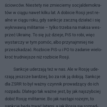
ściow­ców. Nie­ste­ty nie zmie­cie­my so­cjal­de­mo­kra­
tów w cią­gu na­wet kil­ku lat. A do­bi­cie Ro­sji je­st re­
al­ne w cią­gu ro­ku, gdy sank­cje za­czną dzia­łać i się
wy­krwa­wią mi­li­tar­nie – tyl­ko trze­ba na mak­sa wes­
przeć Ukra­inę. To się już dzie­je, PiS to ro­bi, więc
wy­star­czy w tym po­móc, al­bo przy­naj­mniej nie
prze­szka­dzać. Roz­bi­cie PiS-u i PO to za­da­nie wie­lo­
kroć trud­niej­sze niż roz­bi­cie Ro­sji.
Sank­cje ude­rza­ją też w nas. Ale w Ro­sję ude­
rza­ją jesz­cze bar­dziej, bo za rok ją do­bi­ją. Sank­cje
dla ZSRR to był waż­ny czyn­nik pro­wa­dzą­cy do ich
roz­pa­du. Dla­te­go tak waż­ne je­st, by jak naj­szyb­ciej
do­bić Ro­sję mi­li­tar­nie. Bo jak na­stą­pi ro­zejm, to
sank­cje bę­dą trwać la­ta­mi, a jak Ro­sja się roz­pad­