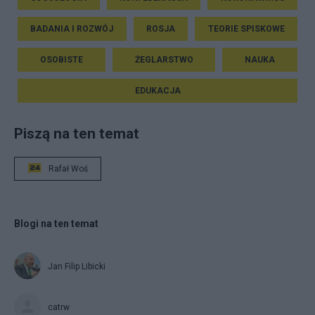
BADANIA I ROZWÓJ
ROSJA
TEORIE SPISKOWE
OSOBISTE
ŻEGLARSTWO
NAUKA
EDUKACJA
Piszą na ten temat
Rafał Woś
Blogi na ten temat
Jan Filip Libicki
catrw