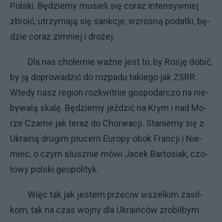
Pol­ski. Bę­dzie­my mu­sie­li się co­raz in­ten­syw­niej
zbro­ić, utrzy­ma­ją się sank­cje, wzro­sną po­dat­ki, bę­
dzie co­raz zim­niej i dro­żej.
Dla nas cho­ler­nie waż­ne je­st to, by Ro­sję do­bić,
by ją do­pro­wa­dzić do roz­pa­du ta­kie­go jak ZSRR.
Wte­dy na­sz re­gion roz­kwit­nie go­spo­dar­czo na nie­
by­wa­łą ska­lę. Bę­dzie­my jeź­dzić na Krym i nad Mo­
rze Czar­ne jak te­raz do Chor­wa­cji. Sta­nie­my się z
Ukra­iną dru­gim płu­cem Eu­ro­py obok Fran­cji i Nie­
miec, o czym słusz­nie mó­wi Ja­cek Bar­to­siak, czo­
ło­wy pol­ski geo­po­li­tyk.
Więc tak jak je­stem prze­ciw wszel­kim za­sił­
kom, tak na czas woj­ny dla Ukra­iń­ców zro­bił­bym