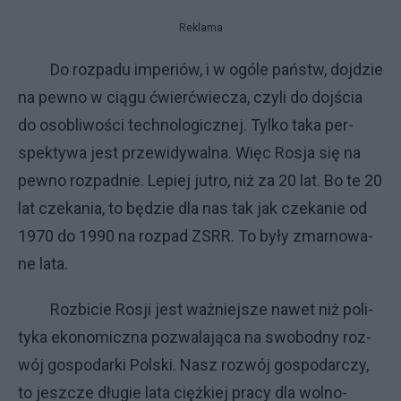
Reklama
Do roz­pa­du im­pe­riów, i w ogó­le pań­stw, doj­dzie
na pew­no w cią­gu ćwierć­wie­cza, czy­li do doj­ścia
do oso­bli­wo­ści tech­no­lo­gicz­nej. Tyl­ko ta­ka per­
spek­ty­wa je­st prze­wi­dy­wal­na. Więc Ro­sja się na
pew­no roz­pad­nie. Le­piej ju­tro, niż za 20 lat. Bo te 20
lat cze­ka­nia, to bę­dzie dla nas tak jak cze­ka­nie od
1970 do 1990 na roz­pad ZSRR. To by­ły zmar­no­wa­
ne la­ta.
Roz­bi­cie Ro­sji je­st waż­niej­sze na­wet niż po­li­
ty­ka eko­no­micz­na po­zwa­la­ją­ca na swo­bod­ny roz­
wój go­spo­dar­ki Pol­ski. Na­sz roz­wój go­spo­dar­czy,
to jesz­cze dłu­gie la­ta cięż­kiej pra­cy dla wol­no­