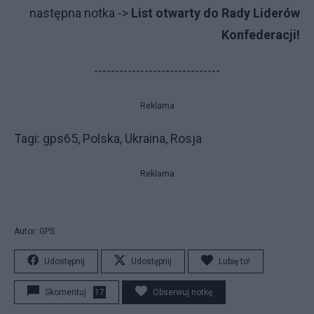
następna notka ->
List otwarty do Rady Liderów
Konfederacji!
------------------------------
Reklama
Tagi: gps65, Polska, Ukraina, Rosja
Reklama
Autor: GPS
Udostępnij
Udostępnij
Lubię to!
Skomentuj
17
Obserwuj notkę