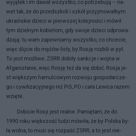
wy­ją­tek i im da­wał wszyst­ko, co po­trze­bu­ją – na­
wet tak, że do przed­szko­li i szkół przyj­mo­wał­bym
ukra­iń­skie dzie­ci w pierw­szej ko­lej­no­ści i mó­wił
tym dziel­nym ko­bie­tom, gdy swo­je dzie­ci od­pro­wa­
dza­ją: tu wam za­pew­nia­my wszyst­ko, co chce­cie,
więc ślij­cie do mę­żów li­sty, by Ro­sję roz­bi­li w pył.
To je­st moż­li­we. ZSRR do­bi­ły sank­cje i woj­na w
Afga­ni­sta­nie, więc Ro­sję też da się do­bić. Ro­sja je­
st więk­szym ha­mul­co­wym roz­wo­ju go­spo­dar­cze­
go i cy­wi­li­za­cyj­ne­go niż PiS, PO i ca­ła Le­wi­ca ra­zem
wzię­te.
Do­bi­cie Ro­sji je­st re­al­ne. Pa­mię­tam, że do
1990 ro­ku więk­szo­ść lu­dzi mó­wi­ła, że by Pol­ska by­
ła wol­na, to mu­si się roz­pa­ść ZSRR, a to je­st nie­