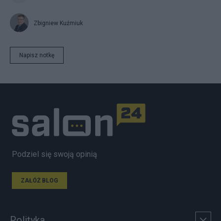
Zbigniew Kuźmiuk
Napisz notkę
Podziel się swoją opinią
ZAŁÓŻ BLOG
Polityka