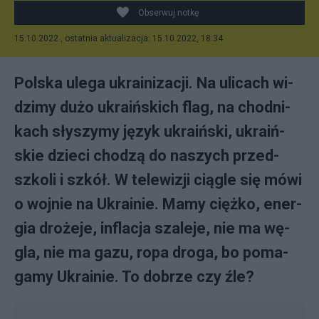
Obserwuj notkę
15.10.2022 , ostatnia aktualizacja: 15.10.2022, 18:34
Pol­ska ule­ga ukra­ini­za­cji. Na uli­ca­ch wi­
dzi­my du­żo ukra­iń­ski­ch flag, na chod­ni­
ka­ch sły­szy­my ję­zyk ukra­iń­ski, ukra­iń­
skie dzie­ci cho­dzą do na­szy­ch przed­
szko­li i szkół. W te­le­wi­zji cią­gle się mó­wi
o woj­nie na Ukra­inie. Ma­my cięż­ko, ener­
gia dro­że­je, in­fla­cja sza­le­je, nie ma wę­
gla, nie ma ga­zu, ro­pa dro­ga, bo po­ma­
ga­my Ukra­inie. To do­brze czy źle?