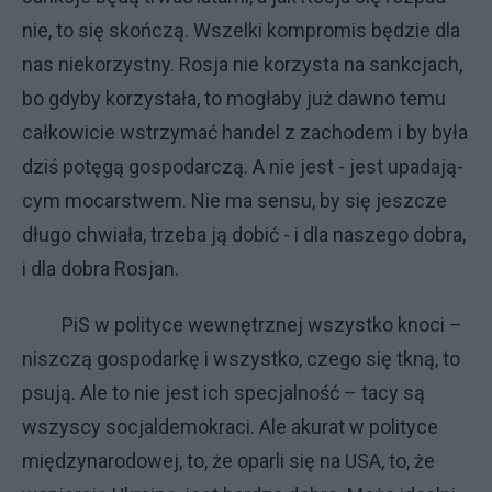
nie, to się skoń­czą. Wszel­ki kom­pro­mis bę­dzie dla
nas nie­ko­rzyst­ny. Ro­sja nie ko­rzy­sta na sank­cja­ch,
bo gdy­by ko­rzy­sta­ła, to mo­gła­by już daw­no te­mu
cał­ko­wi­cie wstrzy­mać han­del z za­cho­dem i by by­ła
dziś po­tę­gą go­spo­dar­czą. A nie je­st - je­st upa­da­ją­
cym mo­car­stwem. Nie ma sen­su, by się jesz­cze
dłu­go chwia­ła, trze­ba ją do­bić - i dla na­sze­go do­bra,
i dla do­bra Ro­sjan.
PiS w po­li­ty­ce we­wnętrz­nej wszyst­ko kno­ci –
nisz­czą go­spo­dar­kę i wszyst­ko, cze­go się tkną, to
psu­ją. Ale to nie je­st ich spe­cjal­no­ść – ta­cy są
wszy­scy so­cjal­de­mo­kra­ci. Ale aku­rat w po­li­ty­ce
mię­dzy­na­ro­do­wej, to, że opar­li się na USA, to, że