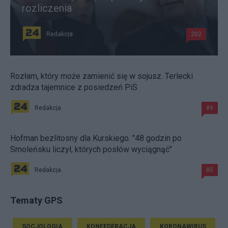
rozliczenia
Redakcja
202
Rozłam, który może zamienić się w sojusz. Terlecki
zdradza tajemnice z posiedzeń PiS
Redakcja
89
Hofman bezlitosny dla Kurskiego. "48 godzin po
Smoleńsku liczył, których posłów wyciągnąć"
Redakcja
85
Tematy GPS
SOCJOLOGIA
KONFEDERACJA
KORONAWIRUS