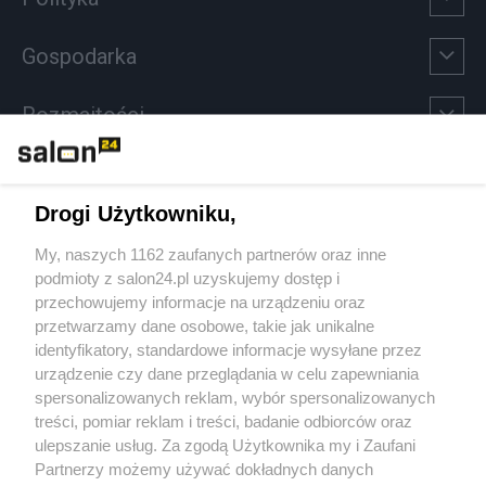
Gospodarka
Rozmaitości
Technologie
Drogi Użytkowniku,
Sport
My, naszych 1162 zaufanych partnerów oraz inne
podmioty z salon24.pl uzyskujemy dostęp i
Społeczeństwo
przechowujemy informacje na urządzeniu oraz
przetwarzamy dane osobowe, takie jak unikalne
Kultura
identyfikatory, standardowe informacje wysyłane przez
urządzenie czy dane przeglądania w celu zapewniania
spersonalizowanych reklam, wybór spersonalizowanych
treści, pomiar reklam i treści, badanie odbiorców oraz
ulepszanie usług. Za zgodą Użytkownika my i Zaufani
X
Facebook
Instagram
Youtube
Partnerzy możemy używać dokładnych danych