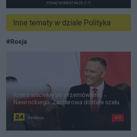
POKAŻ KOMENTARZE (17)
Inne tematy w dziale
Polityka
#
Rosja
Kreml wściekły po przemówieniu
Nawrockiego. Zacharowa dostała szału
Redakcja
470