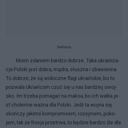
Reklama
Mo­im zda­niem bar­dzo do­brze. Ta­ka ukra­ini­za­
cja Pol­ski je­st do­bra, mą­dra, słusz­na i zba­wien­na.
To do­brze, że są wi­docz­ne fla­gi ukra­iń­skie, bo to
po­zwa­la Ukra­iń­com czuć się u nas bar­dziej swoj­
sko. Im trze­ba po­ma­gać na mak­sa, bo ich wal­ka je­
st cho­ler­nie waż­na dla Pol­ski. Je­śli ta woj­na się
skoń­czy ja­kimś kom­pro­mi­sem, ro­zej­mem, po­ko­
jem, tak że Ro­sja prze­trwa, to bę­dzie bar­dzo źle dla