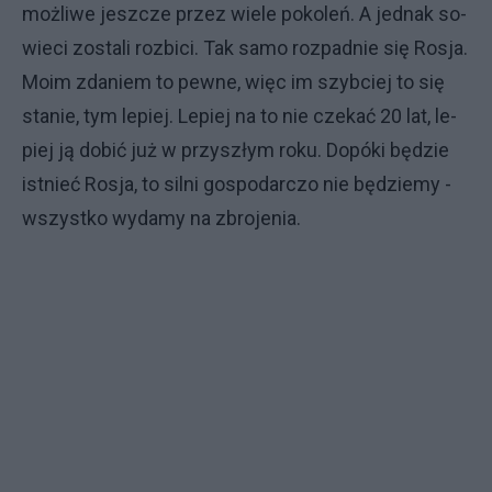
moż­li­we jesz­cze przez wie­le po­ko­leń. A jed­nak so­
wie­ci zo­sta­li roz­bi­ci. Tak sa­mo roz­pad­nie się Ro­sja.
Mo­im zda­niem to pew­ne, więc im szyb­ciej to się
sta­nie, tym le­piej. Le­piej na to nie cze­kać 20 lat, le­
piej ją do­bić już w przy­szłym ro­ku. Do­pó­ki bę­dzie
ist­nieć Ro­sja, to sil­ni go­spo­dar­czo nie bę­dzie­my -
wszyst­ko wy­da­my na zbro­je­nia.