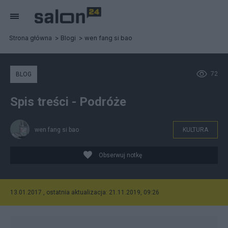
Strona główna
Blogi
wen fang si bao
72
BLOG
Spis treści - Podróże
wen fang si bao
KULTURA
Obserwuj notkę
13.01.2017 , ostatnia aktualizacja: 21.11.2019, 09:26