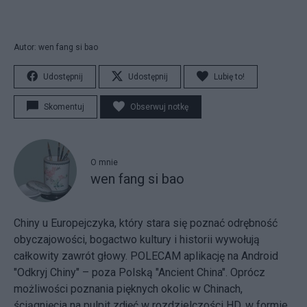
Autor: wen fang si bao
Udostępnij
Udostępnij
Lubię to!
Skomentuj
Obserwuj notkę
O mnie
wen fang si bao
Chiny u Europejczyka, który stara się poznać odrębność
obyczajowości, bogactwo kultury i historii wywołują
całkowity zawrót głowy. POLECAM aplikację na Android
"Odkryj Chiny" – poza Polską "Ancient China". Oprócz
możliwości poznania pięknych okolic w Chinach,
ściągnięcia na pulpit zdjęć w rozdzielczości HD, w formie