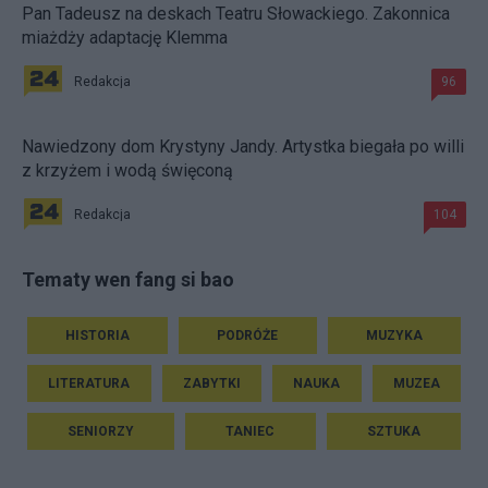
Pan Tadeusz na deskach Teatru Słowackiego. Zakonnica
miażdży adaptację Klemma
Redakcja
96
Nawiedzony dom Krystyny Jandy. Artystka biegała po willi
z krzyżem i wodą święconą
Redakcja
104
Tematy wen fang si bao
HISTORIA
PODRÓŻE
MUZYKA
LITERATURA
ZABYTKI
NAUKA
MUZEA
SENIORZY
TANIEC
SZTUKA