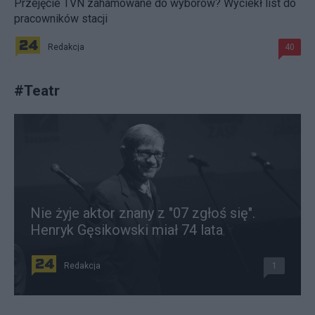
Przejęcie TVN zahamowane do wyborów? Wyciekł list do
pracowników stacji
Redakcja
40
#
Teatr
Nie żyje aktor znany z "07 zgłoś się".
Henryk Gęsikowski miał 74 lata
Redakcja
1