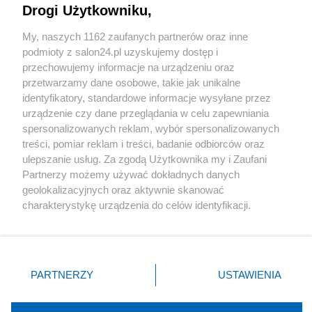
Drogi Użytkowniku,
Sport
My, naszych 1162 zaufanych partnerów oraz inne
podmioty z salon24.pl uzyskujemy dostęp i
Społeczeństwo
przechowujemy informacje na urządzeniu oraz
przetwarzamy dane osobowe, takie jak unikalne
Kultura
identyfikatory, standardowe informacje wysyłane przez
urządzenie czy dane przeglądania w celu zapewniania
spersonalizowanych reklam, wybór spersonalizowanych
treści, pomiar reklam i treści, badanie odbiorców oraz
ulepszanie usług. Za zgodą Użytkownika my i Zaufani
X
Facebook
Instagram
Youtube
Partnerzy możemy używać dokładnych danych
geolokalizacyjnych oraz aktywnie skanować
charakterystykę urządzenia do celów identyfikacji.
Web Content Media sp. z o. o. © 2022
Ponieważ cenimy Twoją prywatność, prosimy o zgodę na
korzystanie z tych technologii poprzez kliknięcie
„Akceptuję”. Zgoda jest dobrowolna i zawsze możesz ją
Pomoc
O nas
Praca
Reklama
Kontakt
zmienić/wycofać klikając przycisk ustawień prywatności
PARTNERZY
USTAWIENIA
znajdujący się w lewym dolnym rogu strony
. Niektóre
rodzaje przetwarzania danych nie wymagają zgody