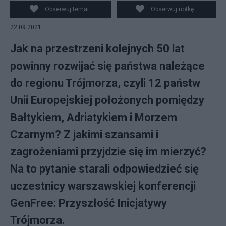
Gospodarstwa Krajowego w czasie konferencji
Obserwuj temat
Obserwuj notkę
GenFree. Fot: State of Poland
22.09.2021
Jak na przestrzeni kolejnych 50 lat
powinny rozwijać się państwa należące
do regionu Trójmorza, czyli 12 państw
Unii Europejskiej położonych pomiędzy
Bałtykiem, Adriatykiem i Morzem
Czarnym? Z jakimi szansami i
zagrożeniami przyjdzie się im mierzyć?
Na to pytanie starali odpowiedzieć się
uczestnicy warszawskiej konferencji
GenFree: Przyszłość Inicjatywy
Trójmorza.