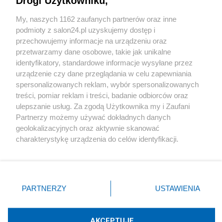
Drogi Użytkowniku,
Sport
My, naszych 1162 zaufanych partnerów oraz inne
podmioty z salon24.pl uzyskujemy dostęp i
Społeczeństwo
przechowujemy informacje na urządzeniu oraz
przetwarzamy dane osobowe, takie jak unikalne
Kultura
identyfikatory, standardowe informacje wysyłane przez
urządzenie czy dane przeglądania w celu zapewniania
spersonalizowanych reklam, wybór spersonalizowanych
treści, pomiar reklam i treści, badanie odbiorców oraz
ulepszanie usług. Za zgodą Użytkownika my i Zaufani
X
Facebook
Instagram
Youtube
Partnerzy możemy używać dokładnych danych
geolokalizacyjnych oraz aktywnie skanować
charakterystykę urządzenia do celów identyfikacji.
Web Content Media sp. z o. o. © 2022
Ponieważ cenimy Twoją prywatność, prosimy o zgodę na
korzystanie z tych technologii poprzez kliknięcie
„Akceptuję”. Zgoda jest dobrowolna i zawsze możesz ją
Pomoc
O nas
Praca
Reklama
Kontakt
zmienić/wycofać klikając przycisk ustawień prywatności
PARTNERZY
USTAWIENIA
znajdujący się w lewym dolnym rogu strony
. Niektóre
rodzaje przetwarzania danych nie wymagają zgody
użytkownika, ale masz prawo sprzeciwić się takiemu
AKCEPTUJĘ