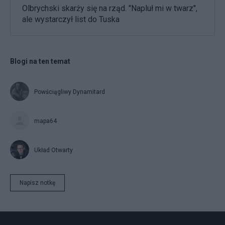
Olbrychski skarży się na rząd. "Napluł mi w twarz",
ale wystarczył list do Tuska
Blogi na ten temat
Powściągliwy Dynamitard
mapa64
Układ Otwarty
Napisz notkę