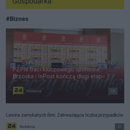
Gospodarka
#
Biznes
PZPN traci kluczowego sponsora.
Brzoska i InPost kończą długi etap
Redakcja
18
Lawina zamykanych firm. Zatrważająca liczba przypadków
Redakcja
31