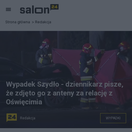
Strona główna
Redakcja
Wypadek Szydło - dziennikarz pisze,
że zdjęto go z anteny za relację z
Oświęcimia
Redakcja
WYPADKI
Wypadek w Oświęciumiu. Fot. x-news/kadr z filmu