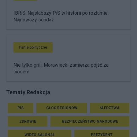
IBRiS: Najsłabszy PiS w historii po rozłamie.
Najnowszy sondaż
Partie polityczne
Nie tylko grill. Morawiecki zamierza pójść za
ciosem
Tematy Redakcja
PIS
GŁOS REGIONÓW
ŚLEDZTWA
ZDROWIE
BEZPIECZEŃSTWO NARODOWE
WIDEO SALON24
PREZYDENT