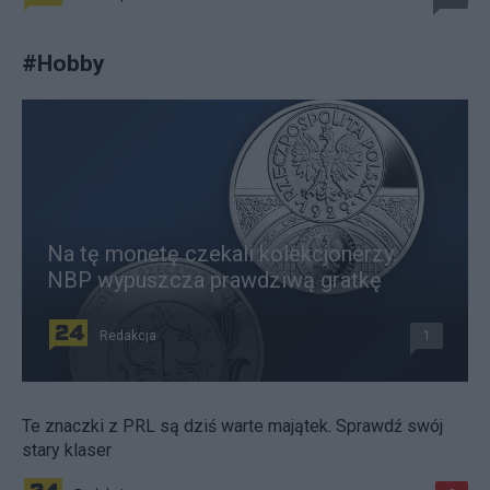
#
Hobby
Na tę monetę czekali kolekcjonerzy.
NBP wypuszcza prawdziwą gratkę
Redakcja
1
Te znaczki z PRL są dziś warte majątek. Sprawdź swój
stary klaser