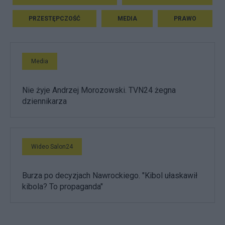
PRZESTĘPCZOŚĆ
MEDIA
PRAWO
Media
Nie żyje Andrzej Morozowski. TVN24 żegna
dziennikarza
Wideo Salon24
Burza po decyzjach Nawrockiego. "Kibol ułaskawił
kibola? To propaganda"