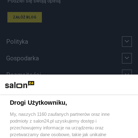
Podziel się swoją opinią
ZAŁÓŻ BLOG
Polityka
Gospodarka
Rozmaitości
Technologie
Drogi Użytkowniku,
Sport
My, naszych 1160 zaufanych partnerów oraz inne
podmioty z salon24.pl uzyskujemy dostęp i
Społeczeństwo
przechowujemy informacje na urządzeniu oraz
przetwarzamy dane osobowe, takie jak unikalne