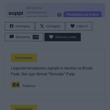
Udostępnij
Udostępnij
Lubię to!
Skomentuj
139
Obserwuj notkę
Rozmaitości
Legenda himalaizmu zginęła w lawinie na Broad
Peak. Nie żyje Nirmal "Nimsdai” Purja
Redakcja
Rozmaitości