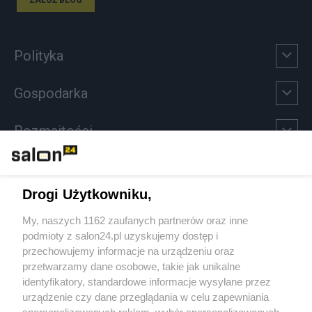
ZAŁÓŻ BLOG
Polityka
Gospodarka
Rozmaitości
Technologie
Drogi Użytkowniku,
Sport
My, naszych 1162 zaufanych partnerów oraz inne
podmioty z salon24.pl uzyskujemy dostęp i
Społeczeństwo
przechowujemy informacje na urządzeniu oraz
przetwarzamy dane osobowe, takie jak unikalne
Kultura
identyfikatory, standardowe informacje wysyłane przez
urządzenie czy dane przeglądania w celu zapewniania
spersonalizowanych reklam, wybór spersonalizowanych