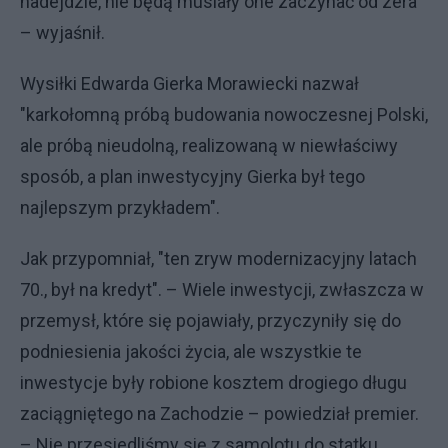
nadejdzie, nie będą musiały one zaczynać od zera
– wyjaśnił.
Wysiłki Edwarda Gierka Morawiecki nazwał
"karkołomną próbą budowania nowoczesnej Polski,
ale próbą nieudolną, realizowaną w niewłaściwy
sposób, a plan inwestycyjny Gierka był tego
najlepszym przykładem".
Jak przypomniał, "ten zryw modernizacyjny latach
70., był na kredyt". – Wiele inwestycji, zwłaszcza w
przemysł, które się pojawiały, przyczyniły się do
podniesienia jakości życia, ale wszystkie te
inwestycje były robione kosztem drogiego długu
zaciągniętego na Zachodzie – powiedział premier.
– Nie przesiedliśmy się z samolotu do statku