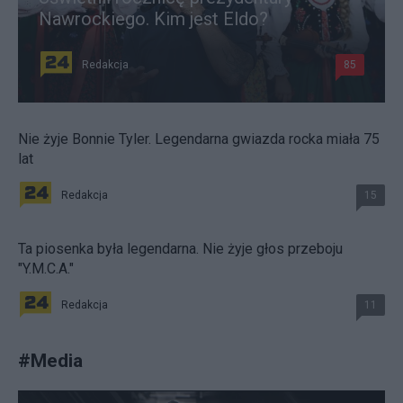
Nawrockiego. Kim jest Eldo?
Redakcja
85
Nie żyje Bonnie Tyler. Legendarna gwiazda rocka miała 75
lat
Redakcja
15
Ta piosenka była legendarna. Nie żyje głos przeboju
"Y.M.C.A."
Redakcja
11
#
Media