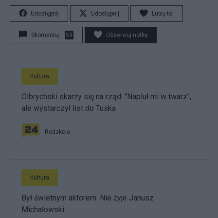
Udostępnij
Udostępnij
Lubię to!
Skomentuj
59
Obserwuj notkę
Kultura
Olbrychski skarży się na rząd. "Napluł mi w twarz",
ale wystarczył list do Tuska
Redakcja
Kultura
Był świetnym aktorem. Nie żyje Janusz
Michałowski