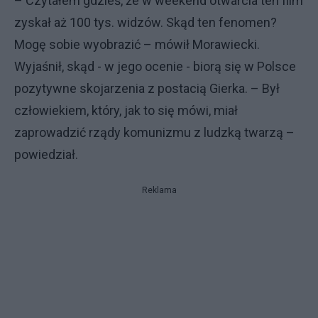
– Czytałem gdzieś, że w weekend otwarcia ten film
zyskał aż 100 tys. widzów. Skąd ten fenomen?
Mogę sobie wyobrazić – mówił Morawiecki.
Wyjaśnił, skąd - w jego ocenie - biorą się w Polsce
pozytywne skojarzenia z postacią Gierka. – Był
człowiekiem, który, jak to się mówi, miał
zaprowadzić rządy komunizmu z ludzką twarzą –
powiedział.
Reklama