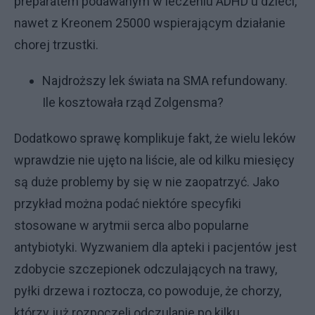
preparatem podawanym w leczeniu ADHD u dzieci,
nawet z Kreonem 25000 wspierającym działanie
chorej trzustki.
Najdroższy lek świata na SMA refundowany.
Ile kosztowała rząd Zolgensma?
Dodatkowo sprawę komplikuje fakt, że wielu leków
wprawdzie nie ujęto na liście, ale od kilku miesięcy
są duże problemy by się w nie zaopatrzyć. Jako
przykład można podać niektóre specyfiki
stosowane w arytmii serca albo popularne
antybiotyki. Wyzwaniem dla apteki i pacjentów jest
zdobycie szczepionek odczulających na trawy,
pyłki drzewa i roztocza, co powoduje, że chorzy,
którzy już rozpoczęli odczulanie po kilku