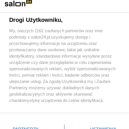
Technologie
Drogi Użytkowniku,
Sport
My, naszych 1162 zaufanych partnerów oraz inne
podmioty z salon24.pl uzyskujemy dostęp i
Społeczeństwo
przechowujemy informacje na urządzeniu oraz
przetwarzamy dane osobowe, takie jak unikalne
Kultura
identyfikatory, standardowe informacje wysyłane przez
urządzenie czy dane przeglądania w celu zapewniania
spersonalizowanych reklam, wybór spersonalizowanych
treści, pomiar reklam i treści, badanie odbiorców oraz
ulepszanie usług. Za zgodą Użytkownika my i Zaufani
X
Facebook
Instagram
Youtube
Partnerzy możemy używać dokładnych danych
geolokalizacyjnych oraz aktywnie skanować
charakterystykę urządzenia do celów identyfikacji.
Web Content Media sp. z o. o. © 2022
Ponieważ cenimy Twoją prywatność, prosimy o zgodę na
korzystanie z tych technologii poprzez kliknięcie
„Akceptuję”. Zgoda jest dobrowolna i zawsze możesz ją
Pomoc
O nas
Praca
Reklama
Kontakt
zmienić/wycofać klikając przycisk ustawień prywatności