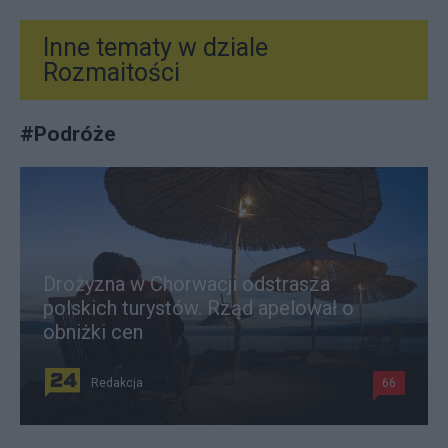
Inne tematy w dziale
Rozmaitości
#
Podróże
Drożyzna w Chorwacji odstrasza
polskich turystów. Rząd apelował o
obniżki cen
Redakcja
66