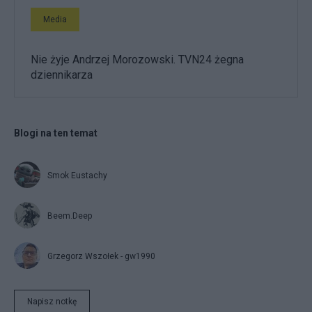
Media
Nie żyje Andrzej Morozowski. TVN24 żegna
dziennikarza
Blogi na ten temat
Smok Eustachy
Beem.Deep
Grzegorz Wszołek - gw1990
Napisz notkę