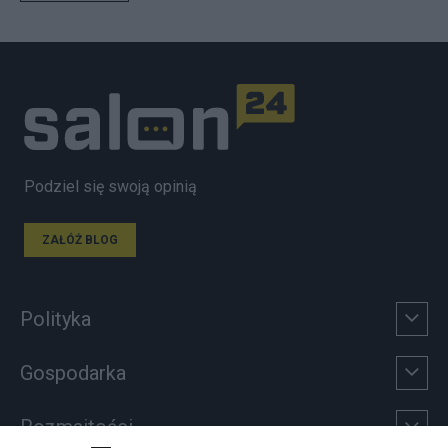
Podziel się swoją opinią
ZAŁÓŻ BLOG
Polityka
Gospodarka
Rozmaitości