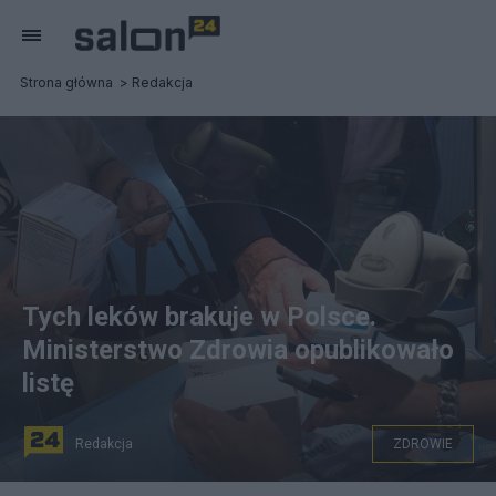
Strona główna
Redakcja
Tych leków brakuje w Polsce.
Ministerstwo Zdrowia opublikowało
listę
Redakcja
ZDROWIE
Seniorzy kupują leki w aptece Fot: PAP/Grzegorz