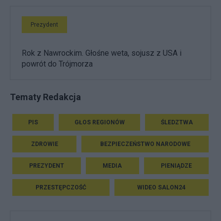
Prezydent
Rok z Nawrockim. Głośne weta, sojusz z USA i
powrót do Trójmorza
Tematy Redakcja
PIS
GŁOS REGIONÓW
ŚLEDZTWA
ZDROWIE
BEZPIECZEŃSTWO NARODOWE
PREZYDENT
MEDIA
PIENIĄDZE
PRZESTĘPCZOŚĆ
WIDEO SALON24