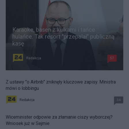
Karaoke, basen z kulkami i tańce
hulańce. Tak resort "przepalał" publiczną
kasę
Redakcja
57
Z ustawy "o Airbnb" zniknęły kluczowe zapisy. Ministra
mówi o lobbingu
Redakcja
34
Wiceminister odpowie za złamanie ciszy wyborczej?
Wniosek już w Sejmie