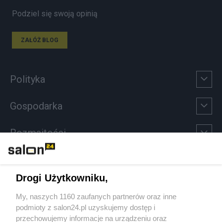
Podziel się swoją opinią
ZAŁÓŻ BLOG
Polityka
Gospodarka
Rozmaitości
Technologie
Drogi Użytkowniku,
Sport
My, naszych 1160 zaufanych partnerów oraz inne
podmioty z salon24.pl uzyskujemy dostęp i
Społeczeństwo
przechowujemy informacje na urządzeniu oraz