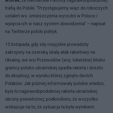
wtorek
, że niemieckie Patrioty najprawdopodobniej
trafią do Polski. "Przystępujemy więc do roboczych
ustaleń ws. umieszczenia wyrzutni w Polsce i
wpięcia ich w nasz system dowodzenia" – napisał
na Twitterze polski polityk.
15 listopada, gdy siły rosyjskie prowadziły
zakrojony na szeroką skalę atak rakietowy na
Ukrainę, we wsi Przewodów (woj. lubelskie) blisko
granicy polsko-ukraińskiej spadła rakieta i doszło
do eksplozji, w wyniku której zginęło dwóch
Polaków. Jak później informowały polskie władze,
była to najprawdopodobniej rakieta ukraińskiej
obrony powietrznej; podkreślono, że wszystko
wskazuje na to, że sytuacja ta była wynikiem