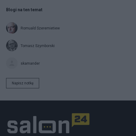
Blogi na ten temat
Romuald Szeremietiew
Tomasz Szymborski
skamander
Napisz notkę