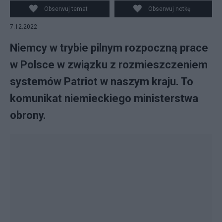
polskiego MON Mariusz Błaszczak. Fot.
Obserwuj temat
Obserwuj notkę
PAP/DPA/Thomas Frey / PAP/ Canva
7.12.2022
Niemcy w trybie pilnym rozpoczną prace
w Polsce w związku z rozmieszczeniem
systemów Patriot w naszym kraju. To
komunikat niemieckiego ministerstwa
obrony.