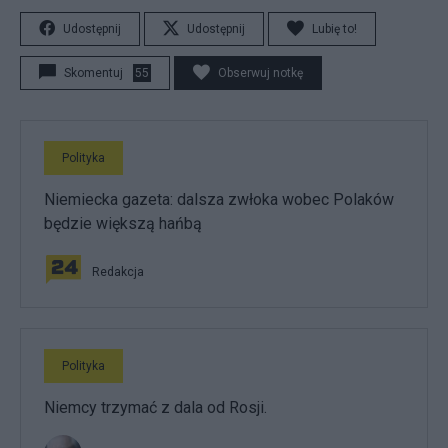
Udostępnij
Udostępnij
Lubię to!
Skomentuj
55
Obserwuj notkę
Polityka
Niemiecka gazeta: dalsza zwłoka wobec Polaków
będzie większą hańbą
Redakcja
Polityka
Niemcy trzymać z dala od Rosji.