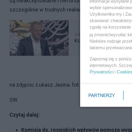
są nieakceptowalne i niefortunne. Pamiętamy histo
informacje wysyłane 
wybór spersonalizowan
szczególnie w trudnych realiach ludobójczej agresji
Użytkownika my i Zau
skanować charakterys
zgodę na korzystanie 
ją zmienić/wycofać kl
Zobacz także
Komisja ds. rosyjskic
Niektóre rodzaje prz
takiemu przetwarzaniu
Zapoznaj się z poniż
internetowych. Szcze
Prywatności
i
Cookie
na zdjęciu: Łukasz Jasina. fot. PAP/Marcin Obara
PARTNERZY
SW
Czytaj dalej:
Komisja ds. rosyjskich wpływów pomoże wy