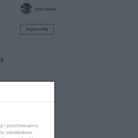
Stary Wiarus
Napisz notkę
ię
wa
ęp i przechowujemy
ci
ory, standardowe