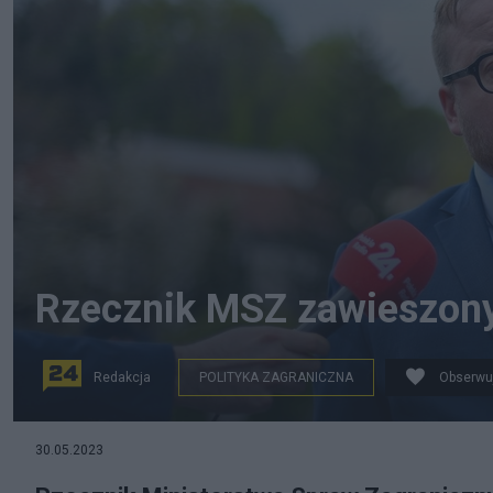
Rzecznik MSZ zawieszony.
Redakcja
POLITYKA ZAGRANICZNA
Obserwu
na zdjęciu: Łukasz Jasina. fot. PAP/Marcin Obara
30.05.2023