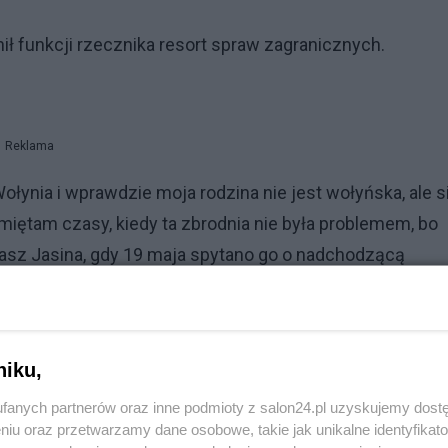
nił funkcji rzecznika resort spraw zagranicznych.
Reklama
łynia i wprawdzie moja rodzina nie jest wołyńska, ale s
miętam czasy, kiedy ta zbrodnia nie była problemem, bo
asz Jasina, gdy 19 maja spytano go o nadchodzącą
plomatyczny, ciągle brakuje zrozumienia, jak to jest spra
ył Jasina.
niku,
fanych partnerów oraz inne podmioty z salon24.pl uzyskujemy dost
ny czy Ukrainie co musimy w sprawie wspólnej przeszłoś
niu oraz przetwarzamy dane osobowe, takie jak unikalne identyfikat