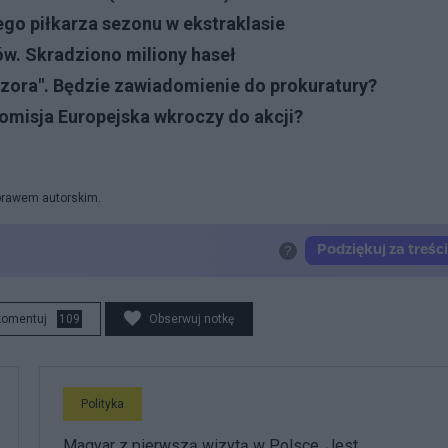
ego piłkarza sezonu w ekstraklasie
w. Skradziono miliony haseł
czora". Będzie zawiadomienie do prokuratury?
 Komisja Europejska wkroczy do akcji?
 prawem autorskim.
komentuj
109
Obserwuj notkę
Polityka
Magyar z pierwszą wizytą w Polsce. Jest