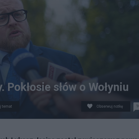
 Pokłosie słów o Wołyniu
1
j temat
Obserwuj notkę