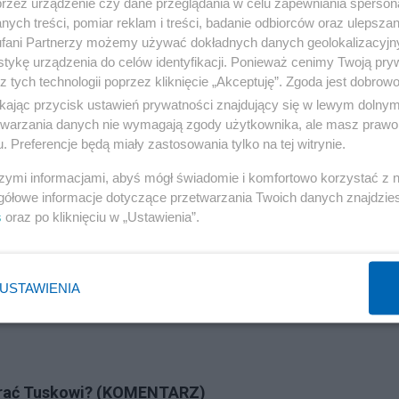
rię i apelujemy o szacunek a wyważenie w wypowiedziach
przez urządzenie czy dane przeglądania w celu zapewniania sperson
ych treści, pomiar reklam i treści, badanie odbiorców oraz ulepszan
 rosyjskiej” - odpowiedział Zwarycz.
fani Partnerzy możemy używać dokładnych danych geolokalizacyjn
tykę urządzenia do celów identyfikacji. Ponieważ cenimy Twoją pry
z tych technologii poprzez kliknięcie „Akceptuję”. Zgoda jest dobro
ikając przycisk ustawień prywatności znajdujący się w lewym dolny
h wpływów pomoże wygrać Tuskowi? (KOMENTARZ)
etwarzania danych nie wymagają zgody użytkownika, ale masz prawo 
. Preferencje będą miały zastosowania tylko na tej witrynie.
szymi informacjami, abyś mógł świadomie i komfortowo korzystać z
gółowe informacje dotyczące przetwarzania Twoich danych znajdzi
Reklama
s
oraz po kliknięciu w „Ustawienia”.
USTAWIENIA
grać Tuskowi? (KOMENTARZ)