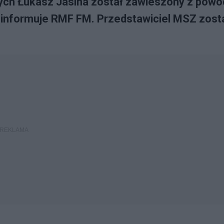
ych Łukasz Jasina został zawieszony z powo
- informuje RMF FM. Przedstawiciel MSZ zost