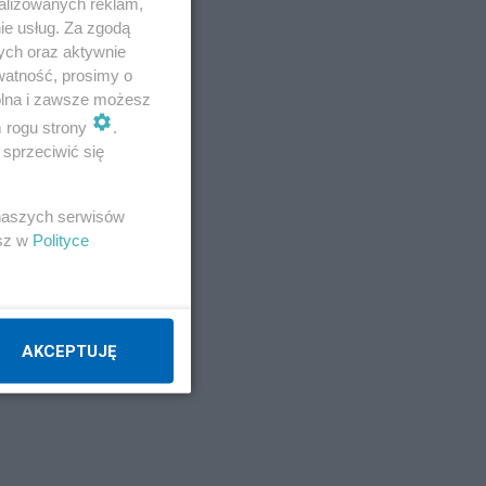
,
alizowanych reklam,
ie usług. Za zgodą
ych oraz aktywnie
watność, prosimy o
wolna i zawsze możesz
m rogu strony
.
sprzeciwić się
 naszych serwisów
esz w
Polityce
AKCEPTUJĘ