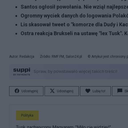
Santos ogłosił powołania. Nie wziął najlepsz
Ogromny wyciek danych do logowania Polakó
Lis skasował tweet o "komorze dla Dudy i Ka
Ostra reakcja Brukseli na ustawę "lex Tusk".
Autor: Redakcja
Źródło: RMF FM, Salon24.pl
© Artykuł jest chroniony
Udostępnij
Udostępnij
Lubię to!
S
Polityka
Tusk zachwycony Magyarem. "Miło cię widzieć"