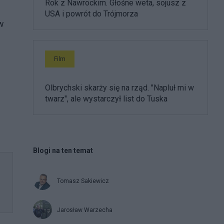
Rok z Nawrockim. Głośne weta, sojusz z
USA i powrót do Trójmorza
w
Film
Olbrychski skarży się na rząd. "Napluł mi w
twarz", ale wystarczył list do Tuska
Blogi na ten temat
Tomasz Sakiewicz
Jarosław Warzecha