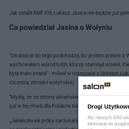
Jak ustalił RMF FM, Łukasz Jasina nie będzie już peł
Co powiedział Jasina o Wołyniu
"Osobiście do tego podchodzę, bo jestem prawie z Wo
wychowałem wśród ludzi, którzy stamtąd uciekli. Pa
była mało znana" - mówił w rozmowie z Onetem Łuk
rocznicę zbrodni wołyńskiej.
"Myślę, że ze strony ukraińskiej, i tu będę bardzo dy
już w tej chwili dla Polaków bardzo ważna" - zaznacz
Drogi Użytkow
My, naszych 1162 zau
„Jakiekolwiek próby narzucania Prezydentowi Ukrai
informacje na urządze