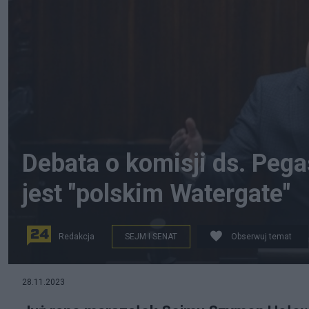
Debata o komisji ds. Pega
jest "polskim Watergate"
Redakcja
SEJM I SENAT
Obserwuj temat
fot. PAP/Marcin Obara
28.11.2023