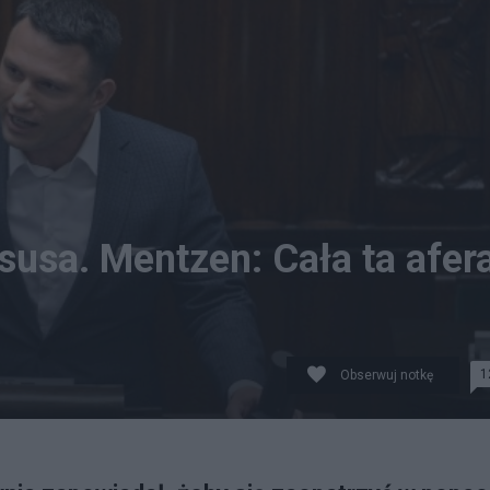
susa. Mentzen: Cała ta afer
1
Obserwuj notkę