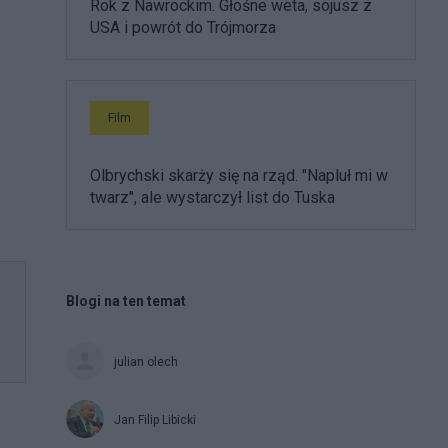
Rok z Nawrockim. Głośne weta, sojusz z
USA i powrót do Trójmorza
Film
Olbrychski skarży się na rząd. "Napluł mi w
twarz", ale wystarczył list do Tuska
Blogi na ten temat
julian olech
Jan Filip Libicki