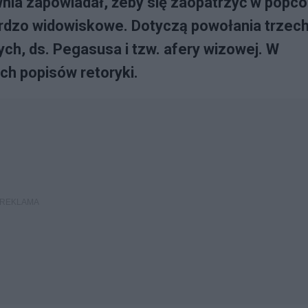
ia zapowiadał, żeby się zaopatrzyć w popco
rdzo widowiskowe. Dotyczą powołania trzec
ch, ds. Pegasusa i tzw. afery wizowej. W
ich popisów retoryki.