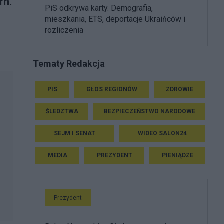
rn.
PiS odkrywa karty. Demografia,
h
mieszkania, ETS, deportacje Ukraińców i
rozliczenia
Tematy Redakcja
PIS
GŁOS REGIONÓW
ZDROWIE
ŚLEDZTWA
BEZPIECZEŃSTWO NARODOWE
SEJM I SENAT
WIDEO SALON24
MEDIA
PREZYDENT
PIENIĄDZE
Prezydent