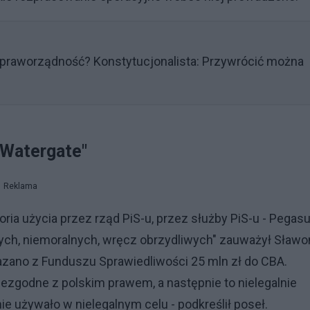
praworządność? Konstytucjonalista: Przywrócić można
 Watergate"
Reklama
oria użycia przez rząd PiS-u, przez służby PiS-u - Pegas
lnych, niemoralnych, wręcz obrzydliwych" zauważył Sławo
kazano z Funduszu Sprawiedliwości 25 mln zł do CBA.
ezgodne z polskim prawem, a następnie to nielegalnie
e używało w nielegalnym celu - podkreślił poseł.