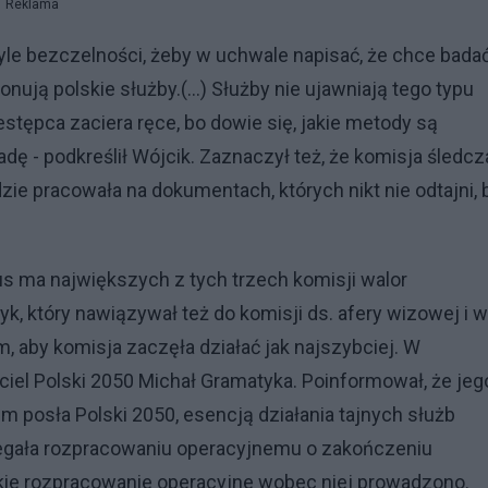
Reklama
y tyle bezczelności, żeby w uchwale napisać, że chce badać
nują polskie służby.(...) Służby nie ujawniają tego typu
estępca zaciera ręce, bo dowie się, jakie metody są
dę - podkreślił Wójcik. Zaznaczył też, że komisja śledcz
dzie pracowała na dokumentach, których nikt nie odtajni, 
s ma największych z tych trzech komisji walor
k, który nawiązywał też do komisji ds. afery wizowej i w
, aby komisja zaczęła działać jak najszybciej. W
iel Polski 2050 Michał Gramatyka. Poinformował, że jeg
m posła Polski 2050, esencją działania tajnych służb
dlegała rozpracowaniu operacyjnemu o zakończeniu
akie rozpracowanie operacyjne wobec niej prowadzono.