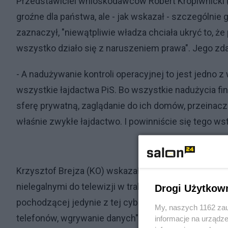
Przedstawiciel wnioskodawców Robert Kropiwnicki (
groźne dla państwa, ale - jak wskazał - szczególnie
zaznaczył, "niewątpliwie władza chciała ukryć to, że
wszystko działo się z naruszeniem prawa". Jego zda
- A nadużywanie kontroli operacyjnej to jest jedno 
wszystkie łajdactwa PiS. Bo wszystkie nadużycia fin
sferę prywatną, zaglądanie do ich domów, przeinaczan
właśnie zwykłe łajdactwo. I powinniście się tego wst
Krzysztof Brejza (KO) wskazał, że komisja śledcza u
nielegalnymi do telewizji w trakcie kampanii w 201
Drogi Użytkow
pochodzącej jedynie z tej cyberbroni". Komisja ma 
My, naszych 1162 zau
telefonów, wgrywanie danych".
informacje na urządze