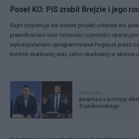
Poseł KO: PiS zrobił Brejzie i jego ro
Sejm rozpatruje we wtorek projekt uchwały ws. powo
prawidłowości oraz celowości czynności operacyj
wykorzystaniem oprogramowania Pegasus przez człon
kontroli skarbowej oraz celno-skarbowej w okresie od 
Zobacz także
Awantura o komisję śle
Trzaskowskiego