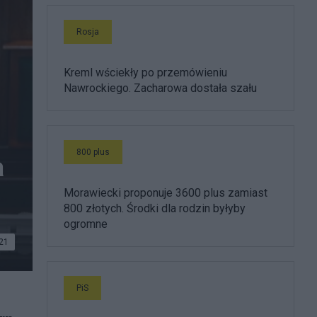
Rosja
Kreml wściekły po przemówieniu
Nawrockiego. Zacharowa dostała szału
800 plus
a
Morawiecki proponuje 3600 plus zamiast
800 złotych. Środki dla rodzin byłyby
ogromne
21
PiS