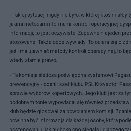
- Takiej sytuacji nigdy nie było, w której ktoś miałb
jakimi metodami i formami kontroli operacyjnej dyspo
informacji, to jest oczywiste. Zapewne niejeden prz
stosowane. Także obce wywiady. To ociera się o zdra
jeśli ma ujawniać metody kontroli operacyjnej, to bę
wtedy złamie prawo.
- Ta komisja śledcza poświęcona systemowi Pegasu
prewencyjny - ocenił szef klubu PSL Krzysztof Paszy
sprawie wyborów kopertowych. Jego klub jest za tym
podobnym tonie wypowiadał się również przedstawic
klub będzie głosował za powołaniem komisji. Zdanie
powinna być informacja dla każdej osoby, która po
postępowaniu, jak głęboko ono sięgało i dlaczego t