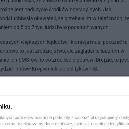
KO) podkreślał, że zawsze nadużycia władzy są bardzo
 groźne jest nadużycie środków operacyjnych. Jak
 podsłuchiwała obywateli, że grzebała im w telefonach, że
niem od 5 do 7 tys. ludzi było podsłuchiwanych.
z waszych większych łajdactw. I komisja musi pokazać te
ansowe to jest złodziejstwo, ale zaglądanie ludziom w
ie ich SMS-ów, to co zrobiliście posłowi Brejzie, to jest
ydzić - mówił Kropiwnicki do polityków PiS.
Reklama
jawni m.in. kto stał za kontrolowanymi wyciekami
9 r, w tym "wyciekami korespondencji zafałszowanej
niku,
wyjaśnić także kto odpowiada za "łamanie zabezpieczeń
fanych partnerów oraz inne podmioty z salon24.pl uzyskujemy dost
niu oraz przetwarzamy dane osobowe, takie jak unikalne identyfikat