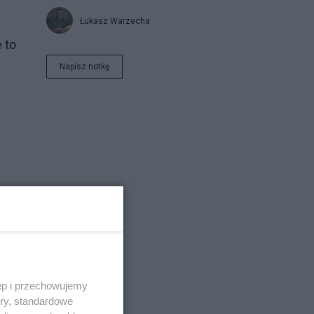
Łukasz Warzecha
 to
Napisz notkę
ęp i przechowujemy
ory, standardowe