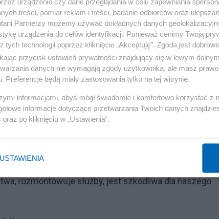
przez urządzenie czy dane przeglądania w celu zapewniania sperson
ych treści, pomiar reklam i treści, badanie odbiorców oraz ulepszan
analizą Citizen Lab, dane do telefonu transferowano,
fani Partnerzy możemy używać dokładnych danych geolokalizacyjn
h kolegów posłów, pracowników sekretariatu, żeby podesł
tykę urządzenia do celów identyfikacji. Ponieważ cenimy Twoją pry
z tych technologii poprzez kliknięcie „Akceptuję”. Zgoda jest dobro
 mówił Brejza.
ikając przycisk ustawień prywatności znajdujący się w lewym dolny
etwarzania danych nie wymagają zgody użytkownika, ale masz prawo 
aczenie słowom prawo i sprawiedliwość, my na tej sali
. Preferencje będą miały zastosowania tylko na tej witrynie.
awiedliwość, ale też komisja da sygnał jak zabezpieczy
szymi informacjami, abyś mógł świadomie i komfortowo korzystać z
mne działania w przyszłości nie były wobec obywateli
gółowe informacje dotyczące przetwarzania Twoich danych znajdzi
s
oraz po kliknięciu w „Ustawienia”.
się o zdradę i łamanie prawa
USTAWIENIA
ił, komisja śledcza ds. Pegasusa, jeśli powstanie, będz
stwa, rozmontowuje służby, jest szkodliwa dla naszego