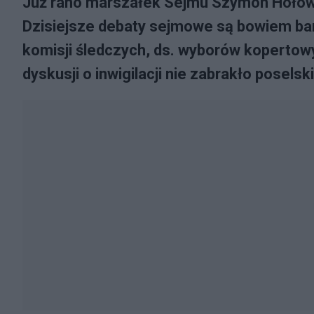
Już rano marszałek Sejmu Szymon Hołown
Dzisiejsze debaty sejmowe są bowiem ba
komisji śledczych, ds. wyborów kopertowy
dyskusji o inwigilacji nie zabrakło poselsk