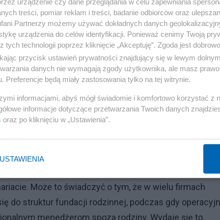
przez urządzenie czy dane przeglądania w celu zapewniania sperson
ych treści, pomiar reklam i treści, badanie odbiorców oraz ulepszan
Zobacz także
fani Partnerzy możemy używać dokładnych danych geolokalizacyjn
Stanowski w opałach prosi Tuska o pomoc. Grozi
tykę urządzenia do celów identyfikacji. Ponieważ cenimy Twoją pry
mu "postać znana"
z tych technologii poprzez kliknięcie „Akceptuję”. Zgoda jest dobro
ikając przycisk ustawień prywatności znajdujący się w lewym dolny
etwarzania danych nie wymagają zgody użytkownika, ale masz prawo 
. Preferencje będą miały zastosowania tylko na tej witrynie.
Reklama
szymi informacjami, abyś mógł świadomie i komfortowo korzystać z
gółowe informacje dotyczące przetwarzania Twoich danych znajdzi
d lat pozostają jednym z najbardziej stabilnych
s
oraz po kliknięciu w „Ustawienia”.
 mniejsze i mniej rentowne niż spółki nierodzinne,
nek premiuje wycenami opartymi na mnożnikach zbliżony
ast niski odsetek sukcesorów w akcjonariacie oraz ich
USTAWIENIA
h. Jednocześnie wyraźnie rośnie liczba fundacji
nariacie. Może to świadczyć o tym, że w wielu firmach
ę do struktur fundacji rodzinnej, podczas gdy operacyj
sjonalnym menedżerom spoza rodziny. Wydaje się to