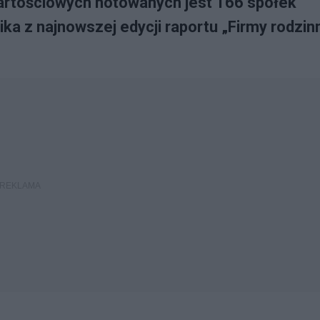
artościowych notowanych jest 166 spółek
ka z najnowszej edycji raportu „Firmy rodzin