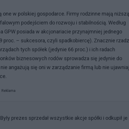
ją one w polskiej gospodarce. Firmy rodzinne mają niższ
gofalowym podejściem do rozwoju i stabilnością. Według
na GPW posiada w akcjonariacie przynajmniej jednego
 9 proc. – sukcesora, czyli spadkobiercę). Znacznie rzadz
ządach tych spółek (jedynie 66 proc.) i ich radach
członków biznesowych rodów sprowadza się jedynie do
 nie angażują się oni w zarządzanie firmą lub nie ujawnia
ce.
Reklama
Były prezes sprzedał wszystkie akcje spółki i odkupił je