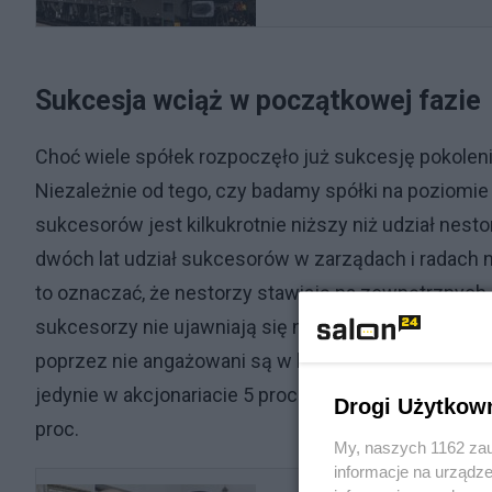
Sukcesja wciąż w początkowej fazie
Choć wiele spółek rozpoczęło już sukcesję pokoleni
Niezależnie od tego, czy badamy spółki na poziomie
sukcesorów jest kilkukrotnie niższy niż udział nest
dwóch lat udział sukcesorów w zarządach i radach 
to oznaczać, że nestorzy stawiają na zewnętrznych 
sukcesorzy nie ujawniają się na oficjalnych stanow
poprzez nie angażowani są w biznes rodzinny. Fund
jedynie w akcjonariacie 5 proc. spółek rodzinnych z
Drogi Użytkow
proc.
My, naszych 1162 zau
informacje na urządze