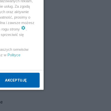
alizowanych reklam,
ie usług. Za zgodą
ych oraz aktywnie
watność, prosimy o
wolna i zawsze możesz
m rogu strony
.
sprzeciwić się
 naszych serwisów
esz w
Polityce
ch
AKCEPTUJĘ
ne