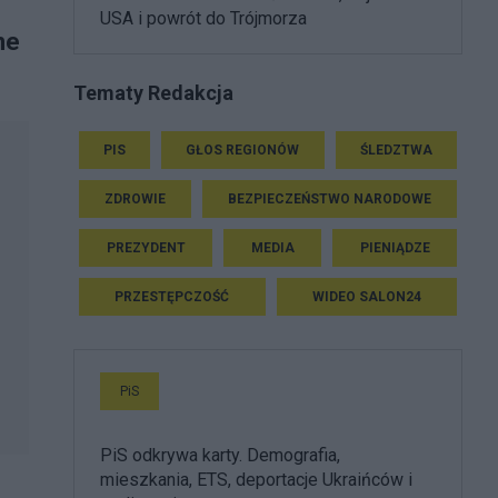
USA i powrót do Trójmorza
ne
Tematy Redakcja
PIS
GŁOS REGIONÓW
ŚLEDZTWA
ZDROWIE
BEZPIECZEŃSTWO NARODOWE
PREZYDENT
MEDIA
PIENIĄDZE
PRZESTĘPCZOŚĆ
WIDEO SALON24
PiS
PiS odkrywa karty. Demografia,
mieszkania, ETS, deportacje Ukraińców i