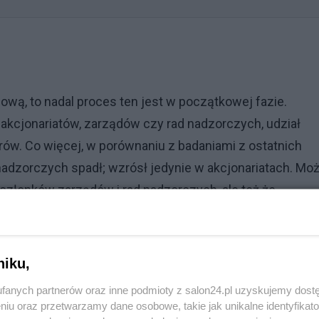
ową, to nadal proces ten jest w początkowej fazie.
 akcjonariatów, zarządów czy rad nadzorczych, udział
orów. Co więcej, w porównaniu z badaniami z ostatnich
nadzorczych spadł; wzrósł jedynie w akcjonariatach. Mo
członków zarządów i rad nadzorczych, ale też że
iskach, lecz obejmują funkcje w fundacjach rodzinnych i
acji rodzinnych bowiem wyraźnie przybywa – przed rok
 GPW ujawniana była fundacja rodzinna, obecnie to już 16
niku,
fanych partnerów oraz inne podmioty z salon24.pl uzyskujemy dost
niu oraz przetwarzamy dane osobowe, takie jak unikalne identyfikat