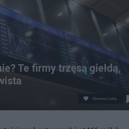
ie? Te firmy trzęsą giełdą,
wista
Obserwuj notkę
, zdjęcie ilustracyjne. fot. PAP/ Albert Zawada