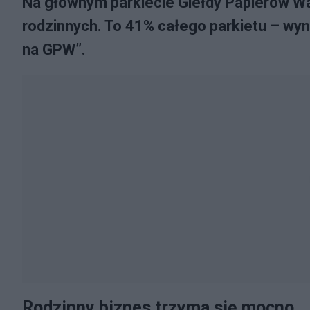
Na głównym parkiecie Giełdy Papierów W
rodzinnych. To 41% całego parkietu – wyni
na GPW”.
Rodzinny biznes trzyma się mocno