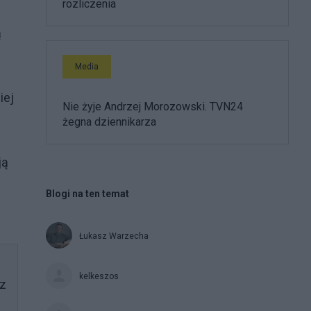
rozliczenia
ą
Media
iej
Nie żyje Andrzej Morozowski. TVN24
żegna dziennikarza
ją
Blogi na ten temat
Łukasz Warzecha
kelkeszos
 z