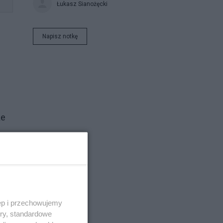
Łukasz Sianożęcki
Napisz notkę
że
iem
ęp i przechowujemy
ory, standardowe