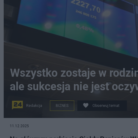
Wszystko zostaje w rodzin
ale sukcesja nie jest oczy
Redakcja
BIZNES
Obserwuj temat
na zdjęciu: Giełda Papierów Wartościowych w Warszawie
11.12.2025