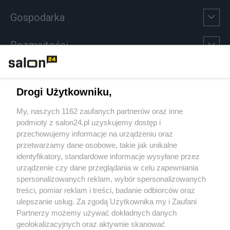
Gospodarka
Rozmaitości
Technologie
Drogi Użytkowniku,
Sport
My, naszych 1162 zaufanych partnerów oraz inne
podmioty z salon24.pl uzyskujemy dostęp i
Społeczeństwo
przechowujemy informacje na urządzeniu oraz
przetwarzamy dane osobowe, takie jak unikalne
Kultura
identyfikatory, standardowe informacje wysyłane przez
urządzenie czy dane przeglądania w celu zapewniania
spersonalizowanych reklam, wybór spersonalizowanych
treści, pomiar reklam i treści, badanie odbiorców oraz
ulepszanie usług. Za zgodą Użytkownika my i Zaufani
X
Facebook
Instagram
Youtube
Partnerzy możemy używać dokładnych danych
geolokalizacyjnych oraz aktywnie skanować