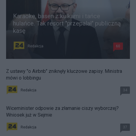
Karaoke, basen z kulkami i tańce
hulańce. Tak resort "przepalał" publiczną
kasę
Redakcja
60
Z ustawy "o Airbnb" zniknęły kluczowe zapisy. Ministra
mówi o lobbingu
Redakcja
34
Wiceminister odpowie za złamanie ciszy wyborczej?
Wniosek już w Sejmie
Redakcja
37