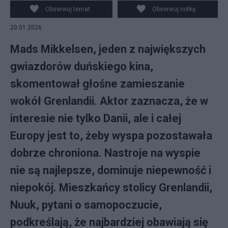
PAP/EPA/JIM LO SCALZO
Obserwuj temat
Obserwuj notkę
20.01.2026
Mads Mikkelsen, jeden z największych
gwiazdorów duńskiego kina,
skomentował głośne zamieszanie
wokół Grenlandii. Aktor zaznacza, że w
interesie nie tylko Danii, ale i całej
Europy jest to, żeby wyspa pozostawała
dobrze chroniona. Nastroje na wyspie
nie są najlepsze, dominuje niepewność i
niepokój. Mieszkańcy stolicy Grenlandii,
Nuuk, pytani o samopoczucie,
podkreślają, że najbardziej obawiają się