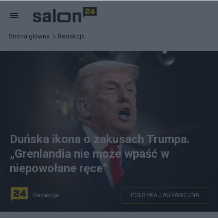
Strona główna
Redakcja
Duńska ikona o zakusach Trumpa.
„Grenlandia nie może wpaść w
niepowołane ręce”
Redakcja
POLITYKA ZAGRANICZNA
na zdjęciu: prezydent USA Donald Trump. fot.