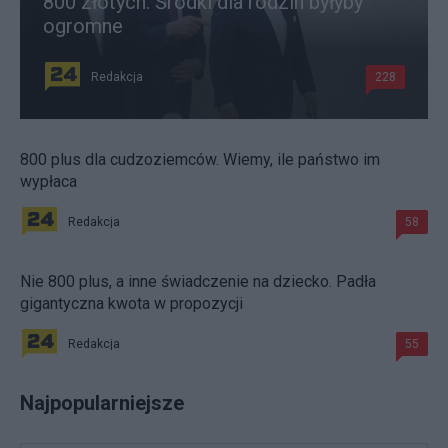
800 złotych. Środki dla rodzin byłyby
ogromne
Redakcja
228
800 plus dla cudzoziemców. Wiemy, ile państwo im
wypłaca
Redakcja
58
Nie 800 plus, a inne świadczenie na dziecko. Padła
gigantyczna kwota w propozycji
Redakcja
55
Najpopularniejsze