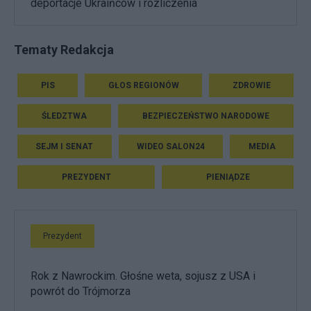
deportacje Ukraińców i rozliczenia
Tematy Redakcja
PIS
GŁOS REGIONÓW
ZDROWIE
ŚLEDZTWA
BEZPIECZEŃSTWO NARODOWE
SEJM I SENAT
WIDEO SALON24
MEDIA
PREZYDENT
PIENIĄDZE
Prezydent
Rok z Nawrockim. Głośne weta, sojusz z USA i
powrót do Trójmorza