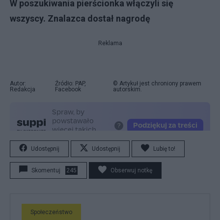
W poszukiwania pierścionka włączyli się
wszyscy. Znalazca dostał nagrodę
Reklama
Autor:
Źródło: PAP,
© Artykuł jest chroniony prawem
Redakcja
Facebook
autorskim.
Udostępnij
Udostępnij
Lubię to!
Skomentuj
245
Obserwuj notkę
Społeczeństwo