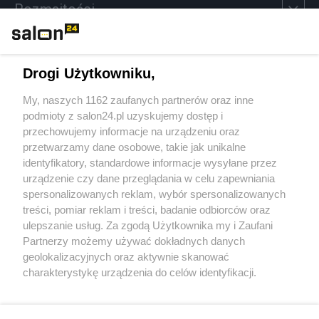
Rozmaitości
Technologie
Drogi Użytkowniku,
Sport
My, naszych 1162 zaufanych partnerów oraz inne
podmioty z salon24.pl uzyskujemy dostęp i
Społeczeństwo
przechowujemy informacje na urządzeniu oraz
przetwarzamy dane osobowe, takie jak unikalne
Kultura
identyfikatory, standardowe informacje wysyłane przez
urządzenie czy dane przeglądania w celu zapewniania
spersonalizowanych reklam, wybór spersonalizowanych
treści, pomiar reklam i treści, badanie odbiorców oraz
ulepszanie usług. Za zgodą Użytkownika my i Zaufani
X
Facebook
Instagram
Youtube
Partnerzy możemy używać dokładnych danych
geolokalizacyjnych oraz aktywnie skanować
charakterystykę urządzenia do celów identyfikacji.
Web Content Media sp. z o. o. © 2022
Ponieważ cenimy Twoją prywatność, prosimy o zgodę na
korzystanie z tych technologii poprzez kliknięcie