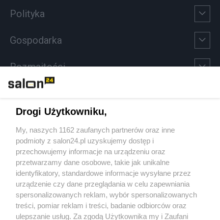
Polityka
Gospodarka
Rozmaitości
Technologie
Drogi Użytkowniku,
Sport
My, naszych 1162 zaufanych partnerów oraz inne
podmioty z salon24.pl uzyskujemy dostęp i
Społeczeństwo
przechowujemy informacje na urządzeniu oraz
przetwarzamy dane osobowe, takie jak unikalne
Kultura
identyfikatory, standardowe informacje wysyłane przez
urządzenie czy dane przeglądania w celu zapewniania
spersonalizowanych reklam, wybór spersonalizowanych
treści, pomiar reklam i treści, badanie odbiorców oraz
ulepszanie usług. Za zgodą Użytkownika my i Zaufani