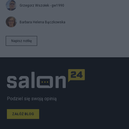
Grzegorz Wszołek - gw1990
Barbara Helena Bączkowska
Napisz notkę
Podziel się swoją opinią
ZAŁÓŻ BLOG