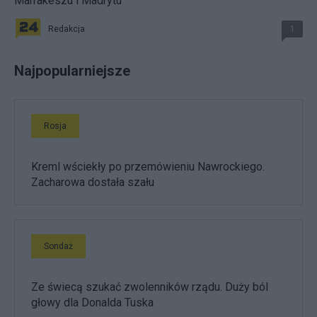
Marrakeszu i Madrytu
Redakcja
1
Najpopularniejsze
Rosja
Kreml wściekły po przemówieniu Nawrockiego.
Zacharowa dostała szału
Sondaż
Ze świecą szukać zwolenników rządu. Duży ból
głowy dla Donalda Tuska