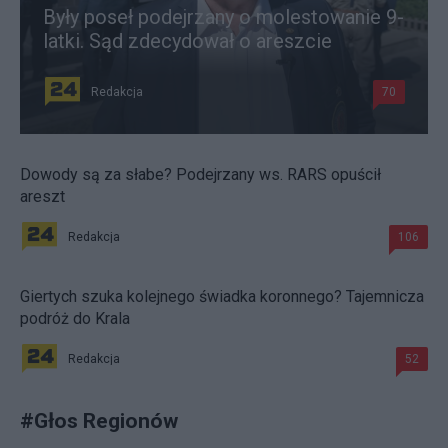
Były poseł podejrzany o molestowanie 9-
latki. Sąd zdecydował o areszcie
Redakcja
70
Dowody są za słabe? Podejrzany ws. RARS opuścił
areszt
Redakcja
106
Giertych szuka kolejnego świadka koronnego? Tajemnicza
podróż do Krala
Redakcja
52
#
Głos Regionów