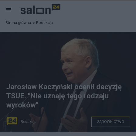
Strona główna
Redakcja
Jarosław Kaczyński ocenił decyzję
TSUE. "Nie uznaję tego rodzaju
wyroków"
Redakcja
SĄDOWNICTWO
Jarosław Kaczyński o wyroku TSUE. Fot.: Flickr/Piotr