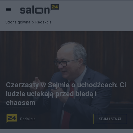
Strona główna
Redakcja
Czarzasty w Sejmie o uchodźcach: Ci
ludzie uciekają przed biedą i
chaosem
Redakcja
SEJM I SENAT
Włodzimierz Czarzasty. Fot. PAP/Paweł Supernak