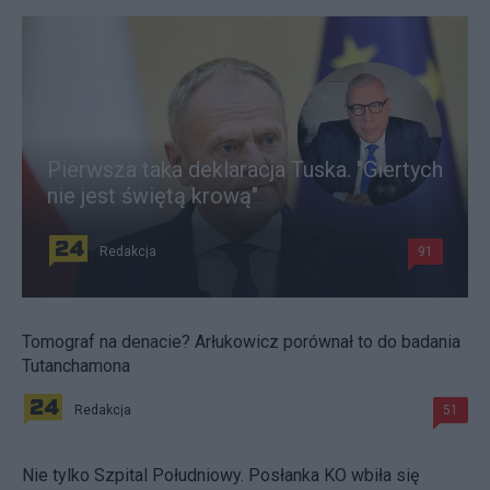
Pierwsza taka deklaracja Tuska. "Giertych
nie jest świętą krową"
Redakcja
91
Tomograf na denacie? Arłukowicz porównał to do badania
Tutanchamona
Redakcja
51
Nie tylko Szpital Południowy. Posłanka KO wbiła się