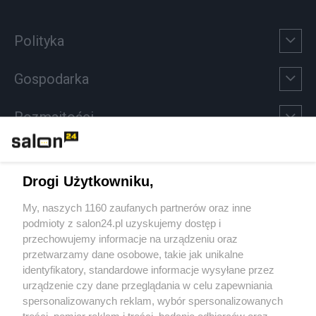
Polityka
Gospodarka
Rozmaitości
Technologie
Drogi Użytkowniku,
Sport
My, naszych 1160 zaufanych partnerów oraz inne
podmioty z salon24.pl uzyskujemy dostęp i
Społeczeństwo
przechowujemy informacje na urządzeniu oraz
przetwarzamy dane osobowe, takie jak unikalne
Kultura
identyfikatory, standardowe informacje wysyłane przez
urządzenie czy dane przeglądania w celu zapewniania
spersonalizowanych reklam, wybór spersonalizowanych
treści, pomiar reklam i treści, badanie odbiorców oraz