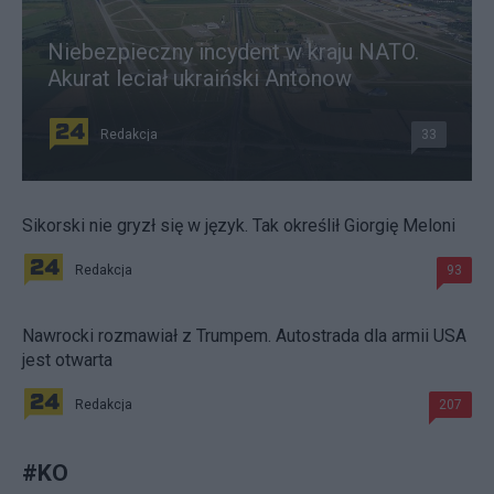
Niebezpieczny incydent w kraju NATO.
Akurat leciał ukraiński Antonow
Redakcja
33
Sikorski nie gryzł się w język. Tak określił Giorgię Meloni
Redakcja
93
Nawrocki rozmawiał z Trumpem. Autostrada dla armii USA
jest otwarta
Redakcja
207
#
KO