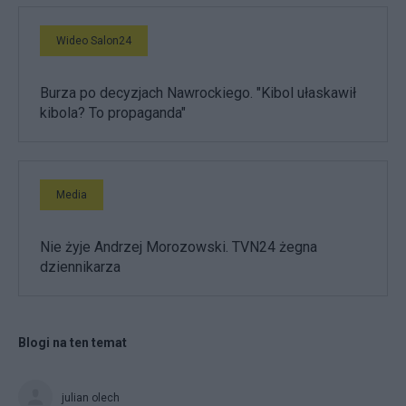
Wideo Salon24
Burza po decyzjach Nawrockiego. "Kibol ułaskawił
kibola? To propaganda"
Media
Nie żyje Andrzej Morozowski. TVN24 żegna
dziennikarza
Blogi na ten temat
julian olech