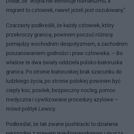
Dodał, że "wojna nie eliminuje humanizmu, a
migrant to człowiek, nawet jeżeli jest oszukiwany".
Czarzasty podkreślił, że każdy człowiek, który
przekroczy granicę, powinien poczuć różnicę
pomiędzy wschodnim despotyzmem, a zachodnim
poszanowaniem godności i praw człowieka. – Bo
właśnie te dwa światy oddziela polsko-białoruska
granica. Po stronie białoruskiej brak szacunku do
ludzkiego życia, po stronie polskiej powinien być
ciepły koc, posiłek, bezpieczny nocleg, pomoc
medyczna i cywilizowane procedury azylowe –
mówił polityk Lewicy.
Podkreślał, że tak zwane pushbacki to działania
niezgodne z prawem międzynarodowym i muszą