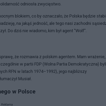
olidarność odniosła zwycięstwo.
ocnym blokiem, co by oznaczało, że Polska będzie stabi
dzieję, na jakąś jedność, ale tego nasi zachodni sąsied
zył. Do dziś nie wiadomo, kim był agent "Wolf".
 sprawę, że rozmawia z polskim agentem. Mam wrażenie,
czególnie w partii FDP (Wolna Partia Demokratyczna) byl
nych RFN w latach 1974–1992), jego najbliższy
łumaczył Musiał.
znego w Polsce
Reklama