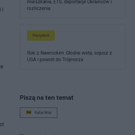
mieszkania, ETS, deportacje Ukraińców i
rozliczenia
 i
Prezydent
Rok z Nawrockim. Głośne weta, sojusz z
USA i powrót do Trójmorza
że
Piszą na ten temat
Rafał Woś
st