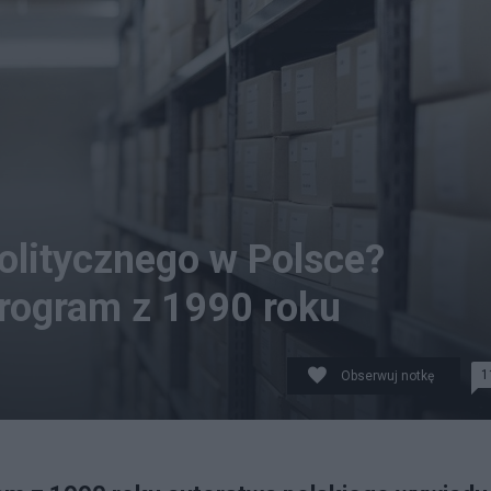
politycznego w Polsce?
rogram z 1990 roku
1
Obserwuj notkę
oku, mówiący o dążeniu ówczesnego niemieckiego rządu 
ródło: Pixabay)