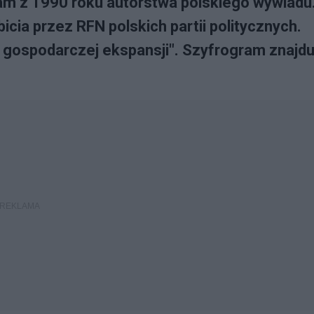
am z 1990 roku autorstwa polskiego wywiadu
cia przez RFN polskich partii politycznych.
 gospodarczej ekspansji". Szyfrogram znajdu