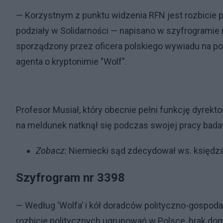
— Korzystnym z punktu widzenia RFN jest rozbicie p
podziały w Solidarności — napisano w szyfrogramie
sporządzony przez oficera polskiego wywiadu na p
agenta o kryptonimie "Wolf".
Profesor Musiał, który obecnie pełni funkcję dyrekt
na meldunek natknął się podczas swojej pracy bad
Zobacz:
Niemiecki sąd zdecydował ws. księdza
Szyfrogram nr 3398
— Według ‘Wolfa’ i kół doradców polityczno-gospod
rozbicie politycznych ugrupowań w Polsce, brak domi