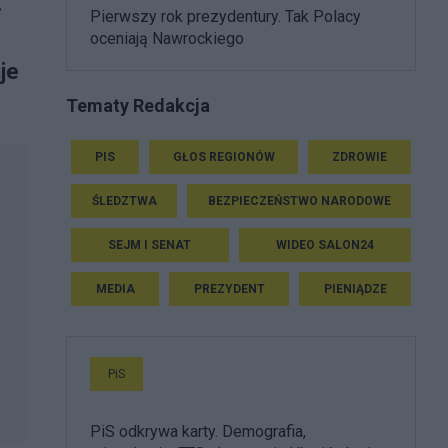
.
Pierwszy rok prezydentury. Tak Polacy
oceniają Nawrockiego
je
Tematy Redakcja
PIS
GŁOS REGIONÓW
ZDROWIE
ŚLEDZTWA
BEZPIECZEŃSTWO NARODOWE
SEJM I SENAT
WIDEO SALON24
MEDIA
PREZYDENT
PIENIĄDZE
PiS
PiS odkrywa karty. Demografia,