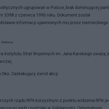
olitycznych ugrupowań w Polsce, brak dominującej partii
 nr 3398 z czerwca 1990 roku. Dokument został
odstawie informacji ujawnionych mu przez niemieckiego
Reklama
ora Instytutu Strat Wojennych im. Jana Karskiego uważa, 
awczej.
 Oko. Zaskakujący zwrot akcji
arczych rządu RFN korzystnym z punktu widzenia RFN je
nującej partii i podziały w Solidarności. Optymalnym