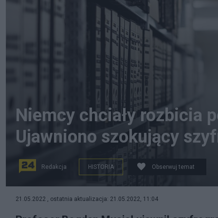
Niemcy chciały rozbicia 
Ujawniono szokujący szyf
Redakcja
HISTORIA
Obserwuj temat
Profesor Bogdan Musiał ujawnił szyfrogram z 1990 r
21.05.2022 , ostatnia aktualizacja: 21.05.2022, 11:04
rozbicia politycznego w Polsce. (zdjęcie ilustracyjne, ź