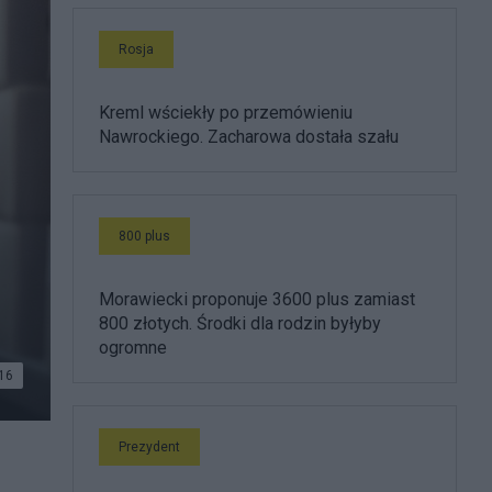
Rosja
Kreml wściekły po przemówieniu
Nawrockiego. Zacharowa dostała szału
800 plus
Morawiecki proponuje 3600 plus zamiast
800 złotych. Środki dla rodzin byłyby
ogromne
16
do
Prezydent