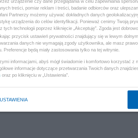
przez urządzenie czy dane przeglądania w celu zapewniania sperson
z Niemiec Helmut Kohl chciał zapobiec ekspansji NATO 
ych treści, pomiar reklam i treści, badanie odbiorców oraz ulepszan
fani Partnerzy możemy używać dokładnych danych geolokalizacyjn
, a upadek Związku Radzieckiego określił mianem
tykę urządzenia do celów identyfikacji. Ponieważ cenimy Twoją pry
z tych technologii poprzez kliknięcie „Akceptuję”. Zgoda jest dobro
ikając przycisk ustawień prywatności znajdujący się w lewym dolny
etwarzania danych nie wymagają zgody użytkownika, ale masz prawo 
. Preferencje będą miały zastosowania tylko na tej witrynie.
szymi informacjami, abyś mógł świadomie i komfortowo korzystać z
gółowe informacje dotyczące przetwarzania Twoich danych znajdzi
s
oraz po kliknięciu w „Ustawienia”.
USTAWIENIA