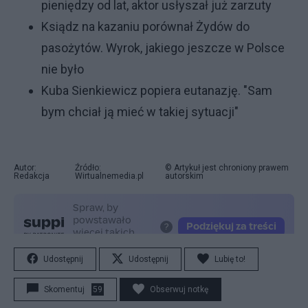
pieniędzy od lat, aktor usłyszał już zarzuty
Ksiądz na kazaniu porównał Żydów do
pasożytów. Wyrok, jakiego jeszcze w Polsce
nie było
Kuba Sienkiewicz popiera eutanazję. "Sam
bym chciał ją mieć w takiej sytuacji"
Autor:
Źródło:
© Artykuł jest chroniony prawem
Redakcja
Wirtualnemedia.pl
autorskim
Udostępnij
Udostępnij
Lubię to!
Skomentuj
59
Obserwuj notkę