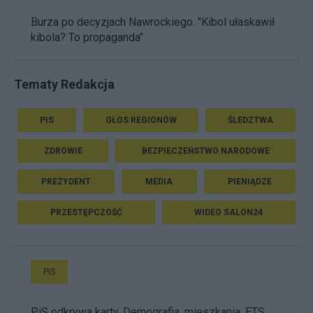
Burza po decyzjach Nawrockiego. "Kibol ułaskawił
kibola? To propaganda"
Tematy Redakcja
PIS
GŁOS REGIONÓW
ŚLEDZTWA
ZDROWIE
BEZPIECZEŃSTWO NARODOWE
PREZYDENT
MEDIA
PIENIĄDZE
PRZESTĘPCZOŚĆ
WIDEO SALON24
PiS
PiS odkrywa karty. Demografia, mieszkania, ETS,