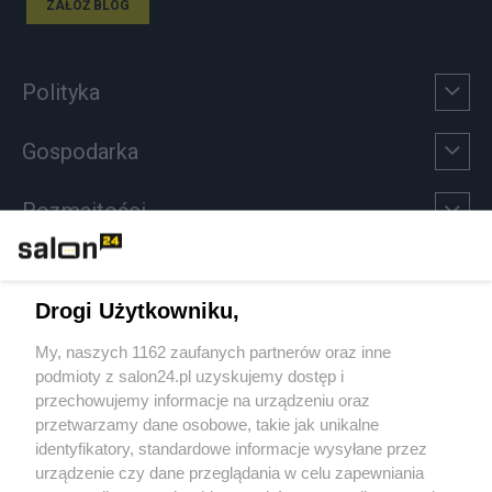
ZAŁÓŻ BLOG
Polityka
Gospodarka
Rozmaitości
Technologie
Drogi Użytkowniku,
Sport
My, naszych 1162 zaufanych partnerów oraz inne
podmioty z salon24.pl uzyskujemy dostęp i
Społeczeństwo
przechowujemy informacje na urządzeniu oraz
przetwarzamy dane osobowe, takie jak unikalne
Kultura
identyfikatory, standardowe informacje wysyłane przez
urządzenie czy dane przeglądania w celu zapewniania