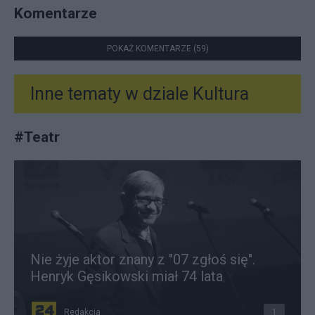
Komentarze
POKAŻ KOMENTARZE (59)
Inne tematy w dziale
Kultura
#
Teatr
Nie żyje aktor znany z "07 zgłoś się".
Henryk Gęsikowski miał 74 lata
Redakcja
1