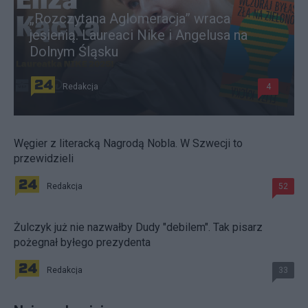
„Rozczytana Aglomeracja” wraca
jesienią. Laureaci Nike i Angelusa na
Dolnym Śląsku
Redakcja
4
Węgier z literacką Nagrodą Nobla. W Szwecji to
przewidzieli
Redakcja
52
Żulczyk już nie nazwałby Dudy "debilem". Tak pisarz
pożegnał byłego prezydenta
Redakcja
33