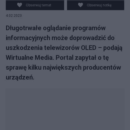
doprowadzić do wypalenia matrycy w telewizorach
Obserwuj temat
Obserwuj notkę
OLED. (fot. TVP Info, Wikipedia)
4.02.2023
Długotrwałe oglądanie programów
informacyjnych może doprowadzić do
uszkodzenia telewizorów OLED – podają
Wirtualne Media. Portal zapytał o tę
sprawę kilku największych producentów
urządzeń.