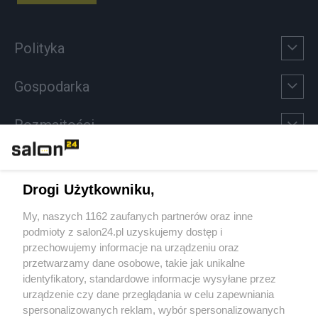
Polityka
Gospodarka
Rozmaitości
Technologie
Drogi Użytkowniku,
Sport
My, naszych 1162 zaufanych partnerów oraz inne
podmioty z salon24.pl uzyskujemy dostęp i
Społeczeństwo
przechowujemy informacje na urządzeniu oraz
przetwarzamy dane osobowe, takie jak unikalne
Kultura
identyfikatory, standardowe informacje wysyłane przez
urządzenie czy dane przeglądania w celu zapewniania
spersonalizowanych reklam, wybór spersonalizowanych