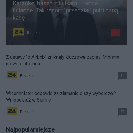
Karaoke, basen z kulkami i tańce
hulańce. Tak resort "przepalał" publiczną
kasę
Redakcja
60
Z ustawy "o Airbnb" zniknęły kluczowe zapisy. Ministra
mówi o lobbingu
Redakcja
34
Wiceminister odpowie za złamanie ciszy wyborczej?
Wniosek już w Sejmie
Redakcja
37
Najpopularniejsze