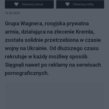
Fot. PAP/EPA/STRINGER / Twitter/@ukrpravda_news /
Obserwuj temat
Obserwuj notkę
Canva
15.03.2023
Grupa Wagnera, rosyjska prywatna
armia, działająca na zlecenie Kremla,
została solidnie przetrzebiona w czasie
wojny na Ukrainie. Od dłuższego czasu
rekrutuje w każdy możliwy sposób.
Sięgnęli nawet po reklamy na serwisach
pornograficznych.