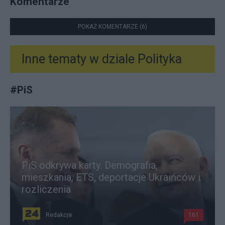
Komentarze
POKAŻ KOMENTARZE (6)
Inne tematy w dziale
Polityka
#
PiS
PiS odkrywa karty. Demografia,
mieszkania, ETS, deportacje Ukraińców i
rozliczenia
Redakcja
161