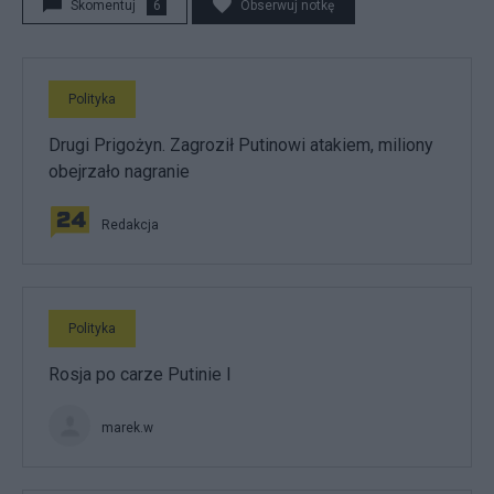
Skomentuj
6
Obserwuj notkę
Polityka
Drugi Prigożyn. Zagroził Putinowi atakiem, miliony
obejrzało nagranie
Redakcja
Polityka
Rosja po carze Putinie I
marek.w