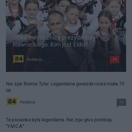
Uświetnił rocznicę prezydentury
Nawrockiego. Kim jest Eldo?
Redakcja
78
Nie żyje Bonnie Tyler. Legendarna gwiazda rocka miała 75
lat
Redakcja
15
Ta piosenka była legendarna. Nie żyje głos przeboju
"Y.M.C.A."