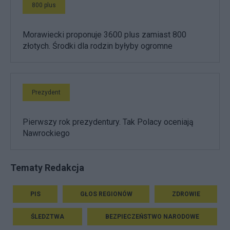
800 plus
Morawiecki proponuje 3600 plus zamiast 800
złotych. Środki dla rodzin byłyby ogromne
Prezydent
Pierwszy rok prezydentury. Tak Polacy oceniają
Nawrockiego
Tematy Redakcja
PIS
GŁOS REGIONÓW
ZDROWIE
ŚLEDZTWA
BEZPIECZEŃSTWO NARODOWE