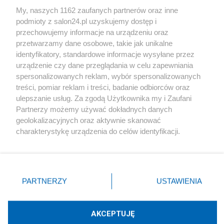
Sport
My, naszych 1162 zaufanych partnerów oraz inne
podmioty z salon24.pl uzyskujemy dostęp i
Społeczeństwo
przechowujemy informacje na urządzeniu oraz
przetwarzamy dane osobowe, takie jak unikalne
Kultura
identyfikatory, standardowe informacje wysyłane przez
urządzenie czy dane przeglądania w celu zapewniania
spersonalizowanych reklam, wybór spersonalizowanych
treści, pomiar reklam i treści, badanie odbiorców oraz
ulepszanie usług. Za zgodą Użytkownika my i Zaufani
X
Facebook
Instagram
Youtube
Partnerzy możemy używać dokładnych danych
geolokalizacyjnych oraz aktywnie skanować
charakterystykę urządzenia do celów identyfikacji.
Web Content Media sp. z o. o. © 2022
Ponieważ cenimy Twoją prywatność, prosimy o zgodę na
korzystanie z tych technologii poprzez kliknięcie
„Akceptuję”. Zgoda jest dobrowolna i zawsze możesz ją
Pomoc
O nas
Praca
Reklama
Kontakt
zmienić/wycofać klikając przycisk ustawień prywatności
PARTNERZY
USTAWIENIA
znajdujący się w lewym dolnym rogu strony
. Niektóre
rodzaje przetwarzania danych nie wymagają zgody
użytkownika, ale masz prawo sprzeciwić się takiemu
AKCEPTUJĘ
przetwarzaniu. Preferencje będą miały zastosowania tylko