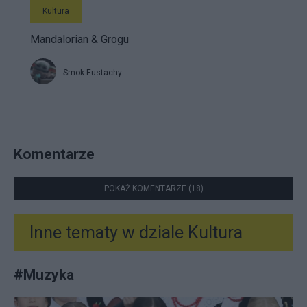
Kultura
Mandalorian & Grogu
Smok Eustachy
Komentarze
POKAŻ KOMENTARZE (18)
Inne tematy w dziale
Kultura
#
Muzyka