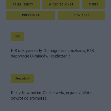
SEJM I SENAT
WIDEO SALON24
MEDIA
PREZYDENT
PIENIĄDZE
PiS
PiS odkrywa karty. Demografia, mieszkania, ETS,
deportacje Ukraińców i rozliczenia
Prezydent
Rok z Nawrockim. Głośne weta, sojusz z USA i
powrót do Trójmorza