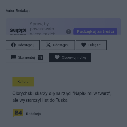
Autor: Redakcja
Udostępnij
Udostępnij
Lubię to!
Skomentuj
18
Obserwuj notkę
Kultura
Olbrychski skarży się na rząd. "Napluł mi w twarz",
ale wystarczył list do Tuska
Redakcja