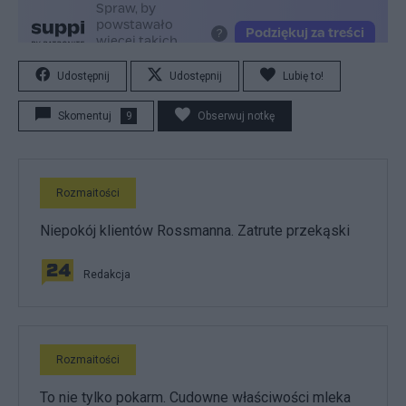
Udostępnij
Udostępnij
Lubię to!
Skomentuj
9
Obserwuj notkę
Rozmaitości
Niepokój klientów Rossmanna. Zatrute przekąski
Redakcja
Rozmaitości
To nie tylko pokarm. Cudowne właściwości mleka