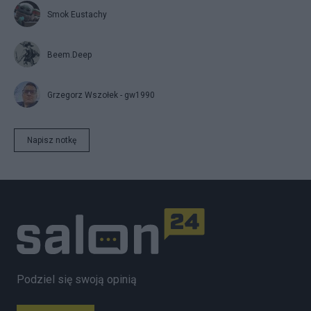
Smok Eustachy
Beem.Deep
Grzegorz Wszołek - gw1990
Napisz notkę
Podziel się swoją opinią