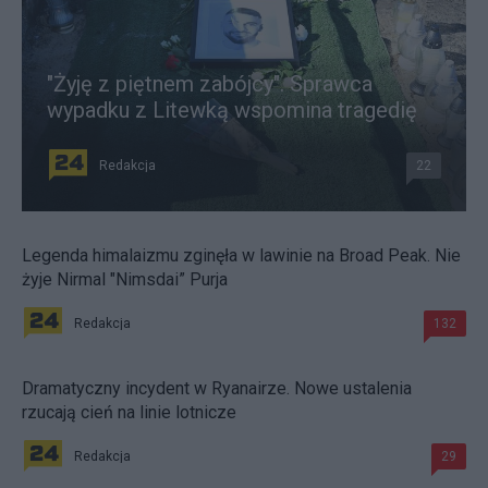
"Żyję z piętnem zabójcy". Sprawca
wypadku z Litewką wspomina tragedię
Redakcja
22
Legenda himalaizmu zginęła w lawinie na Broad Peak. Nie
żyje Nirmal "Nimsdai” Purja
Redakcja
132
Dramatyczny incydent w Ryanairze. Nowe ustalenia
rzucają cień na linie lotnicze
Redakcja
29