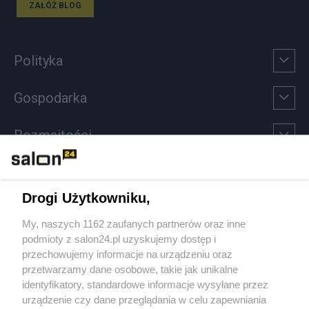
ZAŁÓŻ BLOG
Polityka
Gospodarka
Rozmaitości
Technologie
Drogi Użytkowniku,
Sport
My, naszych 1162 zaufanych partnerów oraz inne
podmioty z salon24.pl uzyskujemy dostęp i
Społeczeństwo
przechowujemy informacje na urządzeniu oraz
przetwarzamy dane osobowe, takie jak unikalne
Kultura
identyfikatory, standardowe informacje wysyłane przez
urządzenie czy dane przeglądania w celu zapewniania