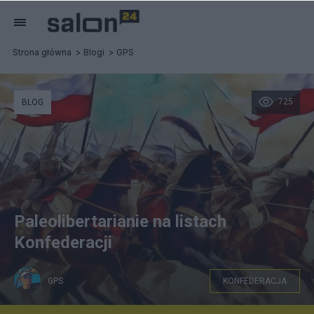
Strona główna
Blogi
GPS
725
BLOG
Paleolibertarianie na listach
Konfederacji
GPS
KONFEDERACJA