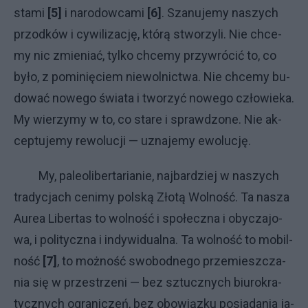
sta­mi
[5]
i na­ro­dow­ca­mi
[6]
. Sza­nu­je­my na­szy­ch
przod­ków i cy­wi­li­za­cję, któ­rą stwo­rzy­li. Nie chce­
my nic zmie­niać, tyl­ko chce­my przy­wró­cić to, co
by­ło, z pominięciem niewolnictwa. Nie chce­my bu­
do­wać no­we­go świa­ta i two­rzyć no­we­go czło­wie­ka.
My wie­rzy­my w to, co sta­re i spraw­dzo­ne. Nie ak­
cep­tu­je­my re­wo­lu­cji — uzna­je­my ewo­lu­cję.
My, pa­le­oli­ber­ta­ria­nie, naj­bar­dziej w na­szy­ch
tra­dy­cja­ch ce­ni­my pol­ską Zło­tą Wol­no­ść. Ta na­sza
Au­rea Li­ber­tas to wol­no­ść i spo­łecz­na i oby­cza­jo­
wa, i po­li­tycz­na i in­dy­wi­du­al­na. Ta wol­no­ść to mo­bil­
no­ść
[7]
, to moż­no­ść swo­bod­ne­go prze­miesz­cza­
nia się w prze­strze­ni — bez sztucz­ny­ch biu­ro­kra­
tycz­ny­ch ogra­ni­czeń, bez obo­wiąz­ku po­sia­da­nia ja­