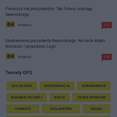
Pierwszy rok prezydentury. Tak Polacy oceniają
Nawrockiego
Redakcja
213
Ułaskawienia prezydenta Nawrockiego. Na liście Adam
Borowski i gniazdowy Legii
Redakcja
118
Tematy GPS
SOCJOLOGIA
KONFEDERACJA
KORONAWIRUS
BADANIA I ROZWÓJ
ROSJA
TEORIE SPISKOWE
OSOBISTE
ŻEGLARSTWO
NAUKA