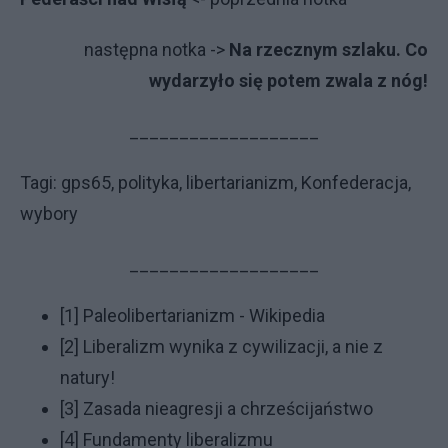
na­stęp­na not­ka ->
Na rzecznym szlaku. Co
wydarzyło się potem zwala z nóg!
___________________
Ta­gi: gps65, polityka, libertarianizm, Konfederacja,
wybory
___________________
[1]
Paleolibertarianizm - Wikipedia
[2]
Liberalizm wynika z cywilizacji, a nie z
natury!
[3]
Zasada nieagresji a chrześcijaństwo
[4]
Fundamenty liberalizmu