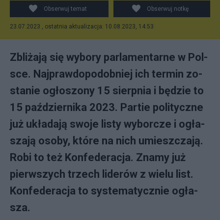
Obserwuj temat
Obserwuj notkę
23.07.2023 , ostatnia aktualizacja: 10.08.2023, 14:53
Zbli­ża­ją się wy­bo­ry par­la­men­tar­ne w Pol­
sce. Naj­praw­do­po­dob­niej ich ter­min zo­
sta­nie ogło­szo­ny 15 sierp­nia i bę­dzie to
15 paź­dzier­ni­ka 2023. Par­tie po­li­tycz­ne
już ukła­da­ją swo­je li­sty wy­bor­cze i ogła­
sza­ją oso­by, któ­re na ni­ch umiesz­cza­ją.
Ro­bi to też Kon­fe­de­ra­cja. Zna­my już
pierw­szy­ch trzech li­de­rów z wie­lu li­st.
Kon­fe­de­ra­cja to sys­te­ma­tycz­nie ogła­
sza.