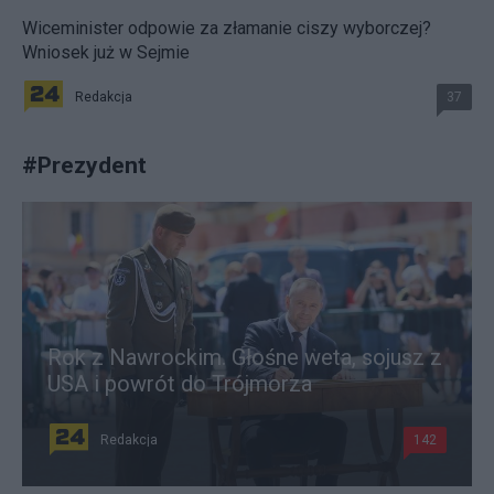
Wiceminister odpowie za złamanie ciszy wyborczej?
Wniosek już w Sejmie
Redakcja
37
#
Prezydent
Rok z Nawrockim. Głośne weta, sojusz z
USA i powrót do Trójmorza
Redakcja
142