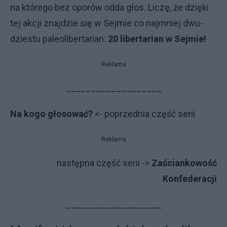
na któ­re­go bez opo­rów od­da głos. Li­czę, że dzię­ki
tej ak­cji znaj­dzie się w Sej­mie co naj­mniej dwu­
dzie­stu pa­le­oli­ber­ta­rian:
20 libertarian w Sejmie!
Reklama
___________________
Na kogo głosować?
<- poprzednia część serii
Reklama
następna część serii ->
Zaściankowość
Konfederacji
___________________