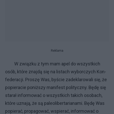
Reklama
W związ­ku z tym mam apel do wszyst­ki­ch
osób, któ­re znaj­dą się na li­sta­ch wy­bor­czy­ch Kon­
fe­de­ra­cji. Pro­szę Was, by­ście za­de­kla­ro­wa­li się, że
po­pie­ra­cie po­niż­szy ma­ni­fe­st po­li­tycz­ny. Bę­dę się
sta­rał in­for­mo­wać o wszyst­ki­ch ta­ki­ch oso­ba­ch,
któ­re uzna­ją, że są pa­le­oli­ber­ta­ria­na­mi. Bę­dę Was
po­pie­rać, pro­pa­go­wać, wspie­rać, in­for­mo­wać o