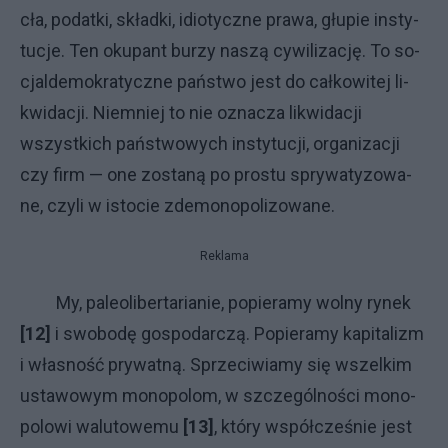
cła, po­dat­ki, skład­ki, idio­tycz­ne pra­wa, głu­pie in­sty­
tu­cje. Ten oku­pant bu­rzy na­szą cy­wi­li­za­cję. To so­
cjal­de­mo­kra­tycz­ne pań­stwo je­st do cał­ko­wi­tej li­
kwi­da­cji. Nie­mniej to nie ozna­cza li­kwi­da­cji
wszyst­ki­ch pań­stwo­wy­ch in­sty­tu­cji, or­ga­ni­za­cji
czy firm — one zo­sta­ną po pro­stu spry­wa­ty­zo­wa­
ne, czy­li w isto­cie zde­mo­no­po­li­zo­wa­ne.
Reklama
My, pa­le­oli­ber­ta­ria­nie, po­pie­ra­my wol­ny ry­nek
[12]
i swo­bo­dę go­spo­dar­czą. Po­pie­ra­my ka­pi­ta­li­zm
i wła­sno­ść pry­wat­ną. Sprze­ci­wia­my się wszel­kim
usta­wo­wym mo­no­po­lom, w szcze­gól­no­ści mo­no­
po­lo­wi wa­lu­to­we­mu
[13]
, któ­ry współ­cze­śnie je­st