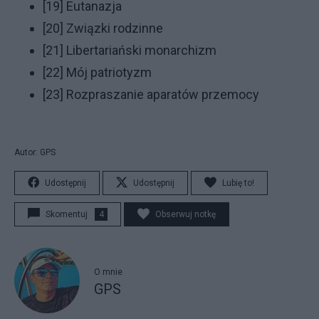
[19]
Eutanazja
[20]
Związki rodzinne
[21]
Libertariański monarchizm
[22]
Mój patriotyzm
[23]
Rozpraszanie aparatów przemocy
Autor: GPS
Udostępnij
Udostępnij
Lubię to!
Skomentuj
4
Obserwuj notkę
O mnie
GPS