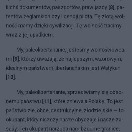
kichś do­ku­men­tów, pasz­por­tów, praw jaz­dy
[8]
, pa­
ten­tów że­glar­ski­ch czy li­cen­cji pi­lo­ta. Tę zło­tą wol­
no­ść ma­my dzię­ki cy­wi­li­za­cji. Tę wol­no­ść tra­ci­my
wraz z jej upad­kiem.
My, pa­le­oli­ber­ta­ria­nie, je­ste­śmy wol­no­ściow­ca­
mi
[9]
, któ­rzy uwa­ża­ją, że naj­lep­szym, wzo­ro­wym,
ide­al­nym pań­stwem li­ber­ta­riań­skim je­st Wa­ty­kan
[10]
.
My, pa­le­oli­ber­ta­ria­nie, sprze­ci­wia­my się obec­
ne­mu pań­stwu
[11]
, któ­re znie­wa­la Pol­skę. To je­st
pań­stwo złe, ob­ce, de­struk­cyj­ne, zło­dziej­skie — to
oku­pant, któ­ry nisz­czy na­sze oby­cza­je i na­sze za­
sa­dy. Ten oku­pant na­rzu­ca nam bzdur­ne gra­ni­ce,