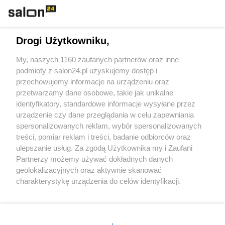
Technologie
Drogi Użytkowniku,
Sport
My, naszych 1160 zaufanych partnerów oraz inne
podmioty z salon24.pl uzyskujemy dostęp i
Społeczeństwo
przechowujemy informacje na urządzeniu oraz
przetwarzamy dane osobowe, takie jak unikalne
Kultura
identyfikatory, standardowe informacje wysyłane przez
urządzenie czy dane przeglądania w celu zapewniania
spersonalizowanych reklam, wybór spersonalizowanych
treści, pomiar reklam i treści, badanie odbiorców oraz
ulepszanie usług. Za zgodą Użytkownika my i Zaufani
X
Facebook
Instagram
Youtube
Partnerzy możemy używać dokładnych danych
geolokalizacyjnych oraz aktywnie skanować
charakterystykę urządzenia do celów identyfikacji.
Web Content Media sp. z o. o. © 2022
Ponieważ cenimy Twoją prywatność, prosimy o zgodę na
korzystanie z tych technologii poprzez kliknięcie
„Akceptuję”. Zgoda jest dobrowolna i zawsze możesz ją
Pomoc
O nas
Praca
Reklama
Kontakt
zmienić/wycofać klikając przycisk ustawień prywatności