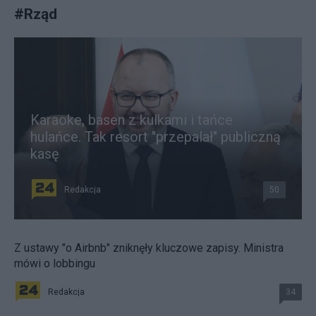
#
Rząd
Karaoke, basen z kulkami i tańce
hulańce. Tak resort "przepalał" publiczną
kasę
Redakcja
50
Z ustawy "o Airbnb" zniknęły kluczowe zapisy. Ministra
mówi o lobbingu
Redakcja
34