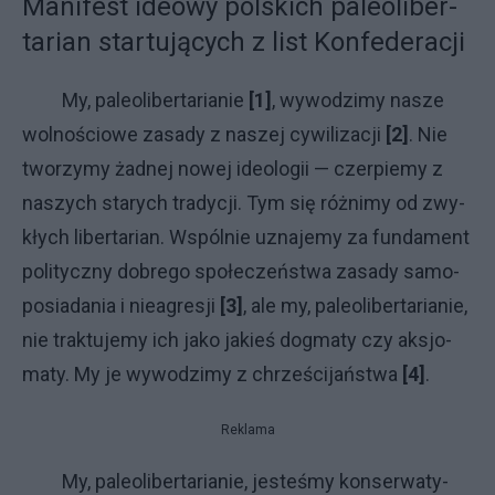
Ma­ni­fe­st ide­owy pol­ski­ch pa­le­oli­ber­
ta­rian star­tu­ją­cy­ch z li­st Kon­fe­de­ra­cji
My, pa­le­oli­ber­ta­ria­nie
[1]
, wy­wo­dzi­my na­sze
wol­no­ścio­we za­sa­dy z na­szej cy­wi­li­za­cji
[2]
. Nie
two­rzy­my żad­nej no­wej ide­olo­gii — czer­pie­my z
na­szy­ch sta­ry­ch tra­dy­cji. Tym się róż­ni­my od zwy­
kły­ch li­ber­ta­rian. Wspól­nie uzna­je­my za fun­da­ment
po­li­tycz­ny do­bre­go spo­łe­czeń­stwa za­sa­dy sa­mo­
po­sia­da­nia i nie­agre­sji
[3]
, ale my, pa­le­oli­ber­ta­ria­nie,
nie trak­tu­je­my ich ja­ko ja­kieś do­gma­ty czy ak­sjo­
ma­ty. My je wy­wo­dzi­my z chrze­ści­jań­stwa
[4]
.
Reklama
My, pa­le­oli­ber­ta­ria­nie, je­ste­śmy kon­ser­wa­ty­