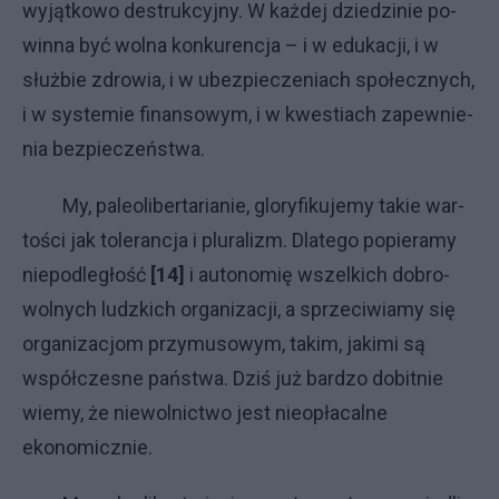
wy­jąt­ko­wo de­struk­cyj­ny. W każ­dej dzie­dzi­nie po­
win­na być wol­na kon­ku­ren­cja – i w edu­ka­cji, i w
służ­bie zdro­wia, i w ubez­pie­cze­nia­ch spo­łecz­ny­ch,
i w sys­te­mie fi­nan­so­wym, i w kwe­stia­ch za­pew­nie­
nia bez­pie­czeń­stwa.
My, pa­le­oli­ber­ta­ria­nie, glo­ry­fi­ku­je­my ta­kie war­
to­ści jak to­le­ran­cja i plu­ra­li­zm. Dla­te­go po­pie­ra­my
nie­pod­le­gło­ść
[14]
i au­to­no­mię wszel­ki­ch do­bro­
wol­ny­ch ludz­ki­ch or­ga­ni­za­cji, a sprze­ci­wia­my się
or­ga­ni­za­cjom przy­mu­so­wym, ta­kim, ja­ki­mi są
współ­cze­sne pań­stwa. Dziś już bar­dzo do­bit­nie
wie­my, że nie­wol­nic­two je­st nie­opła­cal­ne
ekonomicznie.