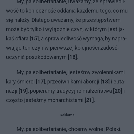
My, pa­le­oli­ber­ta­ria­nie, uwa­ża­my, że spra­wie­dli­
wo­ść to ko­niecz­no­ść od­da­nia każ­de­mu te­go, co mu
się na­le­ży. Dla­te­go uwa­ża­my, że prze­stęp­stwem
mo­że być tyl­ko i wy­łącz­nie czyn, w któ­rym je­st ja­
kaś ofia­ra
[15]
, a spra­wie­dli­wo­ść wy­ma­ga, by na­pra­
wia­jąc ten czyn w pierw­szej ko­lej­no­ści za­dość­
uczy­nić po­szko­do­wa­nym
[16]
.
My, pa­le­oli­ber­ta­ria­nie, je­ste­śmy zwo­len­ni­ka­mi
ka­ry śmier­ci
[17]
, prze­ciw­ni­ka­mi abor­cji
[18]
i eu­ta­
na­zji
[19]
, po­pie­ra­my tra­dy­cyj­ne mał­żeń­stwa
[20]
i
czę­sto je­ste­śmy mo­nar­chi­sta­mi
[21]
.
Reklama
My, pa­le­oli­ber­ta­ria­nie, chce­my wol­nej Pol­ski.