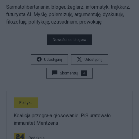
Sarmatolibertarianin, bloger, żeglarz, informatyk, trajkkarz,
futurysta AI. Myślę, polemizuję, argumentuję, dyskutuję,
filozofuję, politykuję, uzasadniam, prowokuję.
Nowości od blogera
Udostępnij
Udostępnij
Skomentuj
4
Polityka
Koalicja przegrała głosowanie. PiS uratowało
immunitet Mentzena
Redakcja