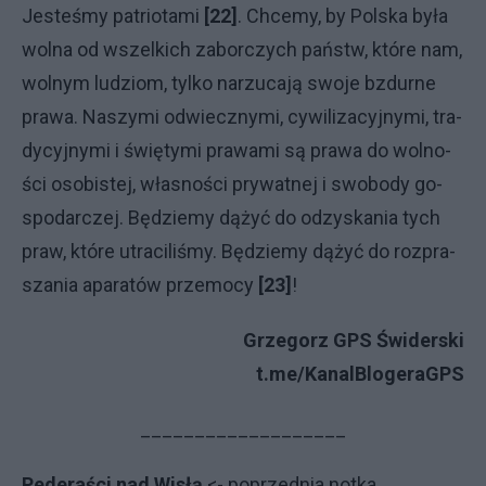
Je­ste­śmy pa­trio­ta­mi
[22]
. Chce­my, by Pol­ska by­ła
wol­na od wszel­ki­ch zaborczych pań­stw, któ­re nam,
wol­nym lu­dziom, tyl­ko na­rzu­ca­ją swo­je bzdur­ne
pra­wa. Na­szy­mi od­wiecz­ny­mi, cy­wi­li­za­cyj­ny­mi, tra­
dy­cyj­ny­mi i świę­ty­mi pra­wa­mi są pra­wa do wol­no­
ści oso­bi­stej, wła­sno­ści pry­wat­nej i swo­bo­dy go­
spo­dar­czej. Bę­dzie­my dą­żyć do od­zy­ska­nia ty­ch
praw, któ­re utra­ci­li­śmy. Bę­dzie­my dą­żyć do roz­pra­
sza­nia apa­ra­tów prze­mo­cy
[23]
!
Grzegorz GPS Świderski
t.me/KanalBlogeraGPS
___________________
Pederaści nad Wisłą
<- po­przed­nia not­ka