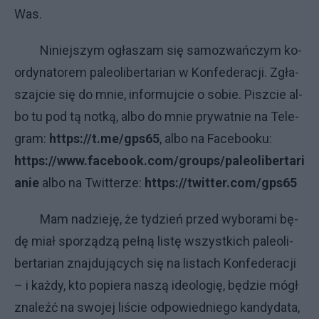
Was.
Ni­niej­szym ogła­szam się sa­mo­zwań­czym ko­
or­dy­na­to­rem pa­le­oli­ber­ta­rian w Kon­fe­de­ra­cji. Zgła­
szaj­cie się do mnie, in­for­muj­cie o so­bie. Pisz­cie al­
bo tu pod tą not­ką, al­bo do mnie pry­wat­nie na Te­le­
gram:
https://t.me/gps65
, al­bo na Fa­ce­bo­oku:
https://www.facebook.com/groups/paleolibertari
anie
al­bo na Twit­te­rze:
https://twitter.com/gps65
Mam na­dzie­ję, że ty­dzień przed wy­bo­ra­mi bę­
dę miał spo­rzą­dzą peł­ną li­stę wszyst­ki­ch pa­le­oli­
ber­ta­rian znaj­du­ją­cy­ch się na li­sta­ch Kon­fe­de­ra­cji
– i każ­dy, kto po­pie­ra na­szą ide­olo­gię, bę­dzie mó­gł
zna­leźć na swo­jej li­ście od­po­wied­nie­go kan­dy­da­ta,