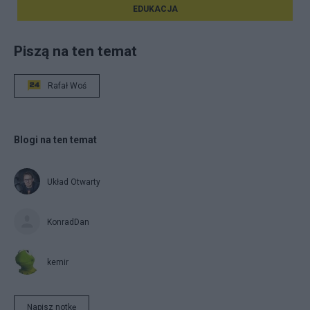
EDUKACJA
Piszą na ten temat
Rafał Woś
Blogi na ten temat
Układ Otwarty
KonradDan
kemir
Napisz notkę