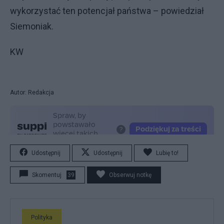
wykorzystać ten potencjał państwa – powiedział
Siemoniak.
KW
Autor: Redakcja
Udostępnij
Udostępnij
Lubię to!
Skomentuj
39
Obserwuj notkę
Polityka