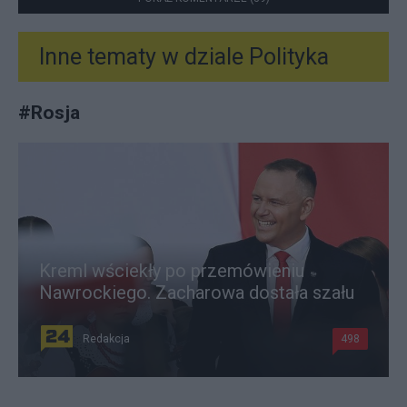
Inne tematy w dziale
Polityka
#
Rosja
Kreml wściekły po przemówieniu
Nawrockiego. Zacharowa dostała szału
Redakcja
498