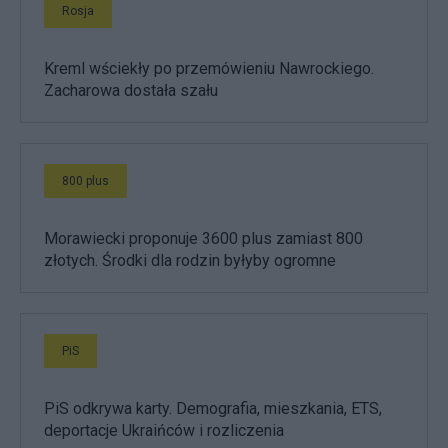
Rosja
Kreml wściekły po przemówieniu Nawrockiego.
Zacharowa dostała szału
800 plus
Morawiecki proponuje 3600 plus zamiast 800
złotych. Środki dla rodzin byłyby ogromne
PiS
PiS odkrywa karty. Demografia, mieszkania, ETS,
deportacje Ukraińców i rozliczenia