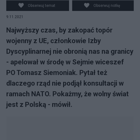
Sejmu w Warszawie. Fot. PAP/Paweł Supernak
Obserwuj temat
Obserwuj notkę
9.11.2021
Najwyższy czas, by zakopać topór
wojenny z UE, członkowie Izby
Dyscyplinarnej nie obronią nas na granicy
- apelował w środę w Sejmie wiceszef
PO Tomasz Siemoniak. Pytał też
dlaczego rząd nie podjął konsultacji w
ramach NATO. Pokażmy, że wolny świat
jest z Polską - mówił.