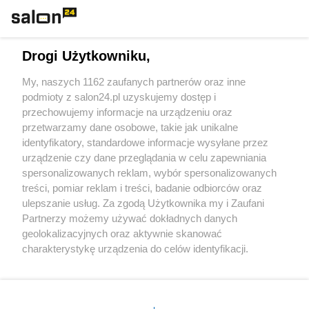
Technologie
Drogi Użytkowniku,
Sport
My, naszych 1162 zaufanych partnerów oraz inne
podmioty z salon24.pl uzyskujemy dostęp i
Społeczeństwo
przechowujemy informacje na urządzeniu oraz
przetwarzamy dane osobowe, takie jak unikalne
Kultura
identyfikatory, standardowe informacje wysyłane przez
urządzenie czy dane przeglądania w celu zapewniania
spersonalizowanych reklam, wybór spersonalizowanych
treści, pomiar reklam i treści, badanie odbiorców oraz
ulepszanie usług. Za zgodą Użytkownika my i Zaufani
X
Facebook
Instagram
Youtube
Partnerzy możemy używać dokładnych danych
geolokalizacyjnych oraz aktywnie skanować
charakterystykę urządzenia do celów identyfikacji.
Web Content Media sp. z o. o. © 2022
Ponieważ cenimy Twoją prywatność, prosimy o zgodę na
korzystanie z tych technologii poprzez kliknięcie
„Akceptuję”. Zgoda jest dobrowolna i zawsze możesz ją
Pomoc
O nas
Praca
Reklama
Kontakt