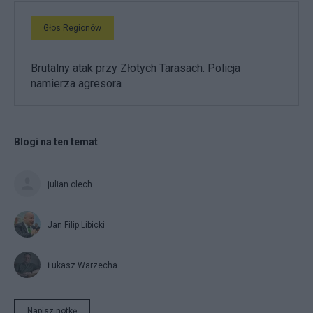
Głos Regionów
Brutalny atak przy Złotych Tarasach. Policja
namierza agresora
Blogi na ten temat
julian olech
Jan Filip Libicki
Łukasz Warzecha
Napisz notkę