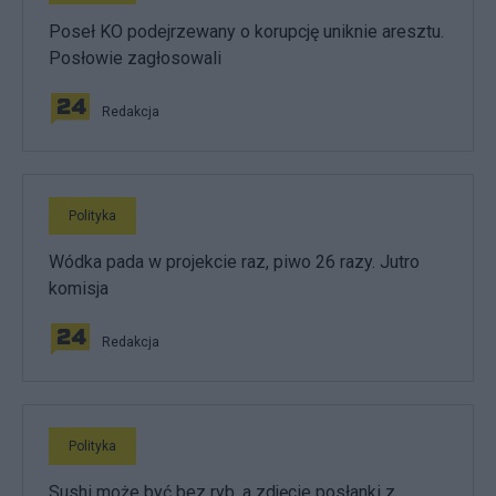
Poseł KO podejrzewany o korupcję uniknie aresztu.
Posłowie zagłosowali
Redakcja
Polityka
Wódka pada w projekcie raz, piwo 26 razy. Jutro
komisja
Redakcja
Polityka
Sushi może być bez ryb, a zdjęcie posłanki z