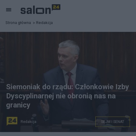
Strona główna
Redakcja
Siemoniak do rządu: Członkowie Izby
Dyscyplinarnej nie obronią nas na
granicy
Redakcja
SEJM I SENAT
Poseł KO Tomasz Siemoniak przemawia na sali obrad